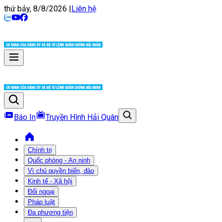
thứ bảy, 8/8/2026
|
Liên hệ
Báo In
Truyền Hình Hải Quân
Chính trị
Quốc phòng - An ninh
Vì chủ quyền biển, đảo
Kinh tế - Xã hội
Đối ngoại
Pháp luật
Đa phương tiện