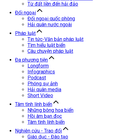
Từ đất liền đến hải đảo
Đối ngoại
Đối ngoại quốc phòng
Hải quân nước ngoài
Pháp luật
Tin tức-Văn bản pháp luật
Tìm hiểu luật biển
Câu chuyện pháp luật
Đa phương tiện
Longform
Infographics
Podcast
Phóng sự ảnh
Hải quân media
Short Video
Tâm tình lính biển
Những bông hoa biển
Hồi âm bạn đọc
Tâm tình lính biển
Nghiên cứu - Trao đổi
Giáo dục - Đào tạo