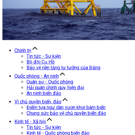
Chính trị
Tin tức - Sự kiện
Bộ đội Cụ Hồ
Bảo vệ nền tảng tư tưởng của Đảng
Quốc phòng - An ninh
Quân sự - Quốc phòng
Hải quân chính quy, hiện đại
An ninh biển đảo
Vì chủ quyền biển, đảo
Điểm tựa ngư dân vươn khơi bám biển
Chung sức bảo vệ chủ quyền biển đảo
Kinh tế - Xã hội
Tin tức - Sự kiện
Kinh tế - Quốc phòng biển đảo