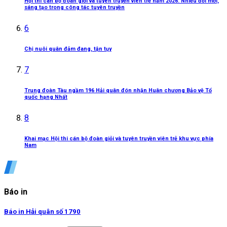
Hội thi cán bộ đoàn giỏi và tuyên truyền viên trẻ năm 2026: Nhiều đổi mới,
sáng tạo trong công tác tuyên truyền
6
Chị nuôi quân đảm đang, tận tụy
7
Trung đoàn Tàu ngầm 196 Hải quân đón nhận Huân chương Bảo vệ Tổ
quốc hạng Nhất
8
Khai mạc Hội thi cán bộ đoàn giỏi và tuyên truyền viên trẻ khu vực phía
Nam
Báo in
Báo in Hải quân số 1790