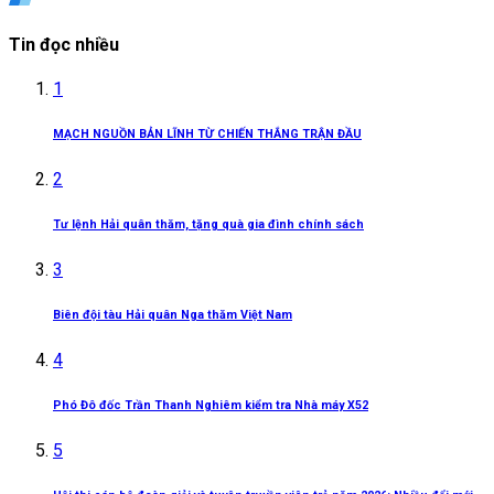
Tin đọc nhiều
1
MẠCH NGUỒN BẢN LĨNH TỪ CHIẾN THẮNG TRẬN ĐẦU
2
Tư lệnh Hải quân thăm, tặng quà gia đình chính sách
3
Biên đội tàu Hải quân Nga thăm Việt Nam
4
Phó Đô đốc Trần Thanh Nghiêm kiểm tra Nhà máy X52
5