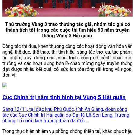
Thủ trưởng Vùng 3 trao thưởng tác giả, nhóm tác giả có
thành tích tốt trong các cuộc thi tìm hiểu 50 năm truyền
thống Vùng 3 Hải quân
Công tác thi đua, khen thưởng cùng các hoạt động văn hóa văn
nghệ, thể dục, thể thao; thi tìm hiểu, sáng tác thơ, ca, tác phẩm,
ấn phẩm; xây dựng các công trình, củng cố cảnh quan môi
trường và các hoạt động bên lề chào mừng ngày truyền thống
đạt được nhiều kết quả, có sức lan tỏa rộng rãi trong và ngoài
đơn vị.
Cục Chính trị nắm tình hình tại Vùng 5 Hải quân
Sáng 12/11, tại đặc khu Phú Quốc, tỉnh An Giang, đoàn công
tác của Cục Chính trị Hải quân do Đại tá Lê Sơn Long, Trưởng
phòng Tổ chức làm trưởng đoàn đã đến....
Trong thực hiện nhiệm vụ phòng chống thiên tai, khắc phục hậu