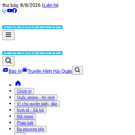
thứ bảy, 8/8/2026
|
Liên hệ
Báo In
Truyền Hình Hải Quân
Chính trị
Quốc phòng - An ninh
Vì chủ quyền biển, đảo
Kinh tế - Xã hội
Đối ngoại
Pháp luật
Đa phương tiện