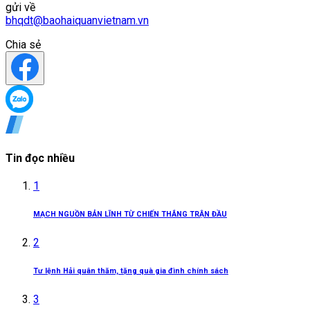
gửi về
bhqdt@baohaiquanvietnam.vn
Chia sẻ
Tin đọc nhiều
1
MẠCH NGUỒN BẢN LĨNH TỪ CHIẾN THẮNG TRẬN ĐẦU
2
Tư lệnh Hải quân thăm, tặng quà gia đình chính sách
3