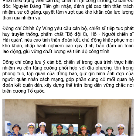
Phát biểu động viên cán bộ, chiến sĩ tại công trường, Chuẩn Đô
đốc Nguyễn Đăng Tiến ghi nhận, đánh giá cao tinh thần trách
nhiệm, sự cố gắng, quyết tâm vượt qua khó khăn của lực lượng
tham gia nhiệm vụ.
Đồng chí Chính ủy Vùng yêu cầu cán bộ, chiến sĩ tiếp tục phát
huy truyền thống, phẩm chất “Bộ đội Cụ Hồ - Người chiến sĩ
Hải quân”, nêu cao tinh thần đoàn kết, chủ động khắc phục mọi
khó khăn, chấp hành nghiêm các quy định, bảo đảm an toàn
lao động, giữ vững chất lượng và tiến độ công trình.
Đồng chí cũng lưu ý cán bộ, chiến sĩ trong quá trình thực hiện
nhiệm vụ cần tăng cường phối hợp với địa phương, tôn trọng
phong tục, tập quán của đồng bào, giữ gìn hình ảnh đẹp của
người quân nhân cách mạng, góp phần củng cố mối quan hệ
đoàn kết quân dân, xây dựng thế trận lòng dân vững chắc nơi
biên cương Tổ quốc.