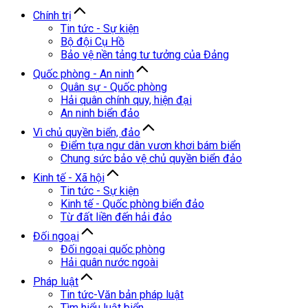
Chính trị
Tin tức - Sự kiện
Bộ đội Cụ Hồ
Bảo vệ nền tảng tư tưởng của Đảng
Quốc phòng - An ninh
Quân sự - Quốc phòng
Hải quân chính quy, hiện đại
An ninh biển đảo
Vì chủ quyền biển, đảo
Điểm tựa ngư dân vươn khơi bám biển
Chung sức bảo vệ chủ quyền biển đảo
Kinh tế - Xã hội
Tin tức - Sự kiện
Kinh tế - Quốc phòng biển đảo
Từ đất liền đến hải đảo
Đối ngoại
Đối ngoại quốc phòng
Hải quân nước ngoài
Pháp luật
Tin tức-Văn bản pháp luật
Tìm hiểu luật biển