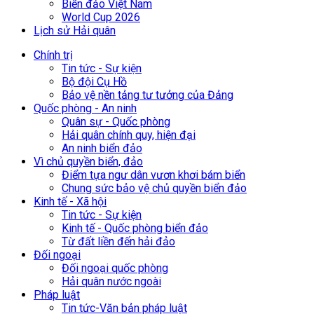
Biển đảo Việt Nam
World Cup 2026
Lịch sử Hải quân
Chính trị
Tin tức - Sự kiện
Bộ đội Cụ Hồ
Bảo vệ nền tảng tư tưởng của Đảng
Quốc phòng - An ninh
Quân sự - Quốc phòng
Hải quân chính quy, hiện đại
An ninh biển đảo
Vì chủ quyền biển, đảo
Điểm tựa ngư dân vươn khơi bám biển
Chung sức bảo vệ chủ quyền biển đảo
Kinh tế - Xã hội
Tin tức - Sự kiện
Kinh tế - Quốc phòng biển đảo
Từ đất liền đến hải đảo
Đối ngoại
Đối ngoại quốc phòng
Hải quân nước ngoài
Pháp luật
Tin tức-Văn bản pháp luật