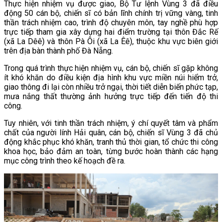
Thực hiện nhiệm vụ được giao, Bộ Tư lệnh Vùng 3 đã điều
động 50 cán bộ, chiến sĩ có bản lĩnh chính trị vững vàng, tinh
thần trách nhiệm cao, trình độ chuyên môn, tay nghề phù hợp
trực tiếp tham gia xây dựng hai điểm trường tại thôn Đắc Rế
(xã La Dêê) và thôn Pà Ôi (xã La Êê), thuộc khu vực biên giới
trên địa bàn thành phố Đà Nẵng.
Trong quá trình thực hiện nhiệm vụ, cán bộ, chiến sĩ gặp không
ít khó khăn do điều kiện địa hình khu vực miền núi hiểm trở,
giao thông đi lại còn nhiều trở ngại, thời tiết diễn biến phức tạp,
mưa nắng thất thường ảnh hưởng trực tiếp đến tiến độ thi
công.
Tuy nhiên, với tinh thần trách nhiệm, ý chí quyết tâm và phẩm
chất của người lính Hải quân, cán bộ, chiến sĩ Vùng 3 đã chủ
động khắc phục khó khăn, tranh thủ thời gian, tổ chức thi công
khoa học, bảo đảm an toàn, từng bước hoàn thành các hạng
mục công trình theo kế hoạch đề ra.