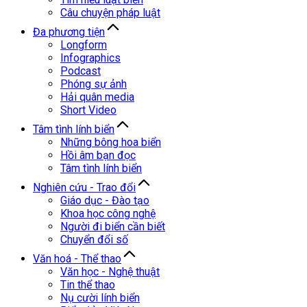
Câu chuyện pháp luật
Đa phương tiện
Longform
Infographics
Podcast
Phóng sự ảnh
Hải quân media
Short Video
Tâm tình lính biển
Những bông hoa biển
Hồi âm bạn đọc
Tâm tình lính biển
Nghiên cứu - Trao đổi
Giáo dục - Đào tạo
Khoa học công nghệ
Người đi biển cần biết
Chuyển đổi số
Văn hoá - Thể thao
Văn học - Nghệ thuật
Tin thể thao
Nụ cười lính biển