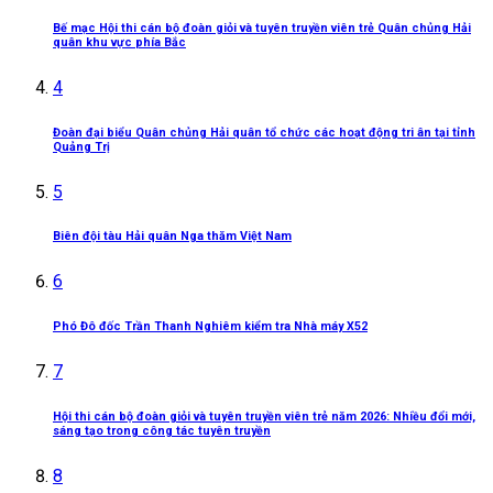
Bế mạc Hội thi cán bộ đoàn giỏi và tuyên truyền viên trẻ Quân chủng Hải
quân khu vực phía Bắc
4
Đoàn đại biểu Quân chủng Hải quân tổ chức các hoạt động tri ân tại tỉnh
Quảng Trị
5
Biên đội tàu Hải quân Nga thăm Việt Nam
6
Phó Đô đốc Trần Thanh Nghiêm kiểm tra Nhà máy X52
7
Hội thi cán bộ đoàn giỏi và tuyên truyền viên trẻ năm 2026: Nhiều đổi mới,
sáng tạo trong công tác tuyên truyền
8