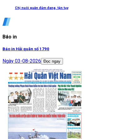
Chị nuôi quân đảm đang, tận tụy
Báo in
Báo in Hải quân số 1790
Ngày
03-08-2026
Đọc ngay