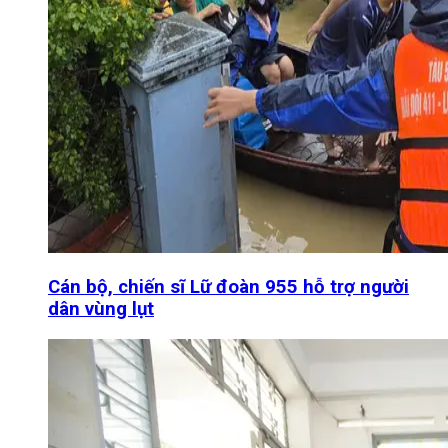
Cán bộ, chiến sĩ Lữ đoàn 955 hỗ trợ người
dân vùng lụt