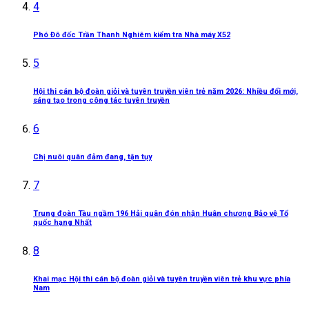
4
Phó Đô đốc Trần Thanh Nghiêm kiểm tra Nhà máy X52
5
Hội thi cán bộ đoàn giỏi và tuyên truyền viên trẻ năm 2026: Nhiều đổi mới,
sáng tạo trong công tác tuyên truyền
6
Chị nuôi quân đảm đang, tận tụy
7
Trung đoàn Tàu ngầm 196 Hải quân đón nhận Huân chương Bảo vệ Tổ
quốc hạng Nhất
8
Khai mạc Hội thi cán bộ đoàn giỏi và tuyên truyền viên trẻ khu vực phía
Nam