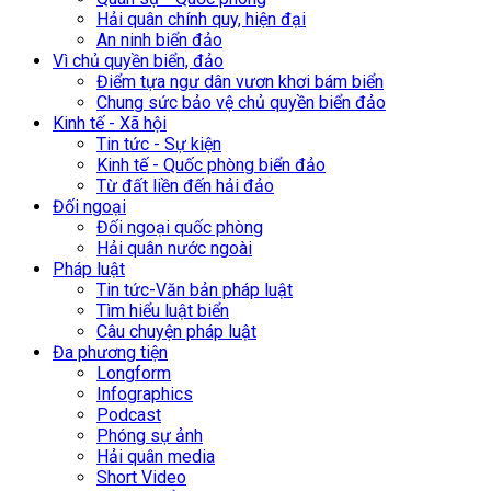
Hải quân chính quy, hiện đại
An ninh biển đảo
Vì chủ quyền biển, đảo
Điểm tựa ngư dân vươn khơi bám biển
Chung sức bảo vệ chủ quyền biển đảo
Kinh tế - Xã hội
Tin tức - Sự kiện
Kinh tế - Quốc phòng biển đảo
Từ đất liền đến hải đảo
Đối ngoại
Đối ngoại quốc phòng
Hải quân nước ngoài
Pháp luật
Tin tức-Văn bản pháp luật
Tìm hiểu luật biển
Câu chuyện pháp luật
Đa phương tiện
Longform
Infographics
Podcast
Phóng sự ảnh
Hải quân media
Short Video