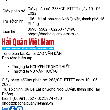
Giấy phép số: 288/GP-BTTTT ngày 10 - 06 -
Giấy phép số
2022
106 Lê Lai, phường Ngô Quyền, thành phố Hải
Trụ sở chính
Phòng
069815562 - 02253747490
Liên hệ
bhqdt@baohaiquanvietnam.vn
Tổng biên tập
Đại tá CAO VĂN DÂN
Phó tổng biên tập
Thượng tá NGUYỄN TRỌNG THIẾT
Thượng tá VŨ VĂN HƯỞNG
Giấy phép số
Giấy phép số: 288/GP-BTTTT ngày 10 - 06 -
2022
Trụ sở chính
106 Lê Lai, phường Ngô Quyền, thành phố Hải
Phòng
Liên hệ
069815562 - 02253747490
bhqdt@baohaiquanvietnam.vn