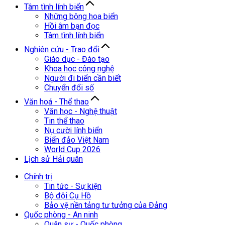
Tâm tình lính biển
Những bông hoa biển
Hồi âm bạn đọc
Tâm tình lính biển
Nghiên cứu - Trao đổi
Giáo dục - Đào tạo
Khoa học công nghệ
Người đi biển cần biết
Chuyển đổi số
Văn hoá - Thể thao
Văn học - Nghệ thuật
Tin thể thao
Nụ cười lính biển
Biển đảo Việt Nam
World Cup 2026
Lịch sử Hải quân
Chính trị
Tin tức - Sự kiện
Bộ đội Cụ Hồ
Bảo vệ nền tảng tư tưởng của Đảng
Quốc phòng - An ninh
Quân sự - Quốc phòng