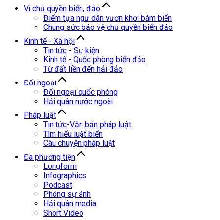
Vì chủ quyền biển, đảo
Điểm tựa ngư dân vươn khơi bám biển
Chung sức bảo vệ chủ quyền biển đảo
Kinh tế - Xã hội
Tin tức - Sự kiện
Kinh tế - Quốc phòng biển đảo
Từ đất liền đến hải đảo
Đối ngoại
Đối ngoại quốc phòng
Hải quân nước ngoài
Pháp luật
Tin tức-Văn bản pháp luật
Tìm hiểu luật biển
Câu chuyện pháp luật
Đa phương tiện
Longform
Infographics
Podcast
Phóng sự ảnh
Hải quân media
Short Video