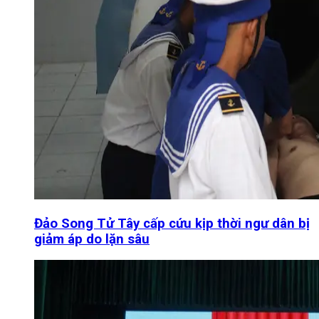
Đảo Song Tử Tây cấp cứu kịp thời ngư dân bị
giảm áp do lặn sâu