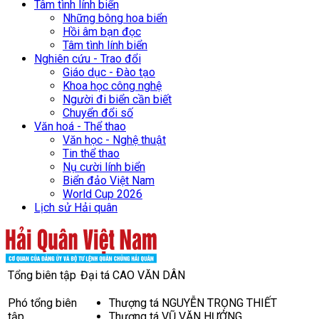
Tâm tình lính biển
Những bông hoa biển
Hồi âm bạn đọc
Tâm tình lính biển
Nghiên cứu - Trao đổi
Giáo dục - Đào tạo
Khoa học công nghệ
Người đi biển cần biết
Chuyển đổi số
Văn hoá - Thể thao
Văn học - Nghệ thuật
Tin thể thao
Nụ cười lính biển
Biển đảo Việt Nam
World Cup 2026
Lịch sử Hải quân
Tổng biên tập
Đại tá CAO VĂN DÂN
Phó tổng biên
Thượng tá NGUYỄN TRỌNG THIẾT
tập
Thượng tá VŨ VĂN HƯỞNG