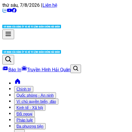
thứ sáu, 7/8/2026
|
Liên hệ
Báo In
Truyền Hình Hải Quân
Chính trị
Quốc phòng - An ninh
Vì chủ quyền biển, đảo
Kinh tế - Xã hội
Đối ngoại
Pháp luật
Đa phương tiện