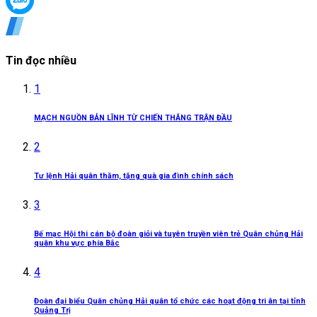
Tin đọc nhiều
1
MẠCH NGUỒN BẢN LĨNH TỪ CHIẾN THẮNG TRẬN ĐẦU
2
Tư lệnh Hải quân thăm, tặng quà gia đình chính sách
3
Bế mạc Hội thi cán bộ đoàn giỏi và tuyên truyền viên trẻ Quân chủng Hải
quân khu vực phía Bắc
4
Đoàn đại biểu Quân chủng Hải quân tổ chức các hoạt động tri ân tại tỉnh
Quảng Trị