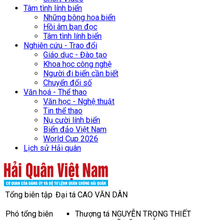
Tâm tình lính biển
Những bông hoa biển
Hồi âm bạn đọc
Tâm tình lính biển
Nghiên cứu - Trao đổi
Giáo dục - Đào tạo
Khoa học công nghệ
Người đi biển cần biết
Chuyển đổi số
Văn hoá - Thể thao
Văn học - Nghệ thuật
Tin thể thao
Nụ cười lính biển
Biển đảo Việt Nam
World Cup 2026
Lịch sử Hải quân
Tổng biên tập
Đại tá CAO VĂN DÂN
Phó tổng biên
Thượng tá NGUYỄN TRỌNG THIẾT