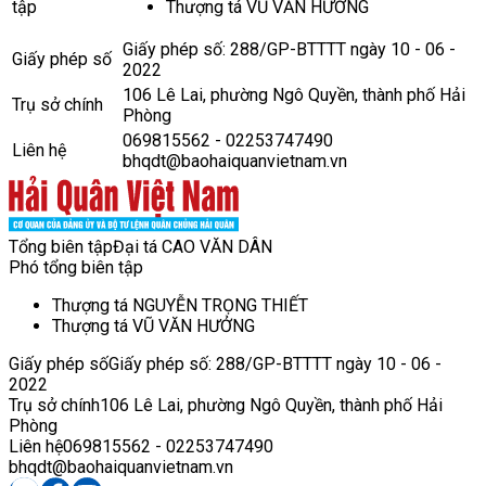
tập
Thượng tá VŨ VĂN HƯỞNG
Giấy phép số: 288/GP-BTTTT ngày 10 - 06 -
Giấy phép số
2022
106 Lê Lai, phường Ngô Quyền, thành phố Hải
Trụ sở chính
Phòng
069815562 - 02253747490
Liên hệ
bhqdt@baohaiquanvietnam.vn
Tổng biên tập
Đại tá CAO VĂN DÂN
Phó tổng biên tập
Thượng tá NGUYỄN TRỌNG THIẾT
Thượng tá VŨ VĂN HƯỞNG
Giấy phép số
Giấy phép số: 288/GP-BTTTT ngày 10 - 06 -
2022
Trụ sở chính
106 Lê Lai, phường Ngô Quyền, thành phố Hải
Phòng
Liên hệ
069815562 - 02253747490
bhqdt@baohaiquanvietnam.vn