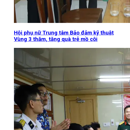
Hội phụ nữ Trung tâm Bảo đảm kỹ thuật
Vùng 3 thăm, tặng quà trẻ mồ côi