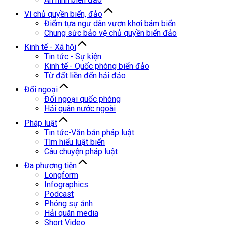
Vì chủ quyền biển, đảo
Điểm tựa ngư dân vươn khơi bám biển
Chung sức bảo vệ chủ quyền biển đảo
Kinh tế - Xã hội
Tin tức - Sự kiện
Kinh tế - Quốc phòng biển đảo
Từ đất liền đến hải đảo
Đối ngoại
Đối ngoại quốc phòng
Hải quân nước ngoài
Pháp luật
Tin tức-Văn bản pháp luật
Tìm hiểu luật biển
Câu chuyện pháp luật
Đa phương tiện
Longform
Infographics
Podcast
Phóng sự ảnh
Hải quân media
Short Video