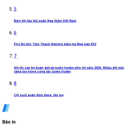
5
Biên đội tàu Hải quân Nga thăm Việt Nam
6
Phó Đô đốc Trần Thanh Nghiêm kiểm tra Nhà máy X52
7
Hội thi cán bộ đoàn giỏi và tuyên truyền viên trẻ năm 2026: Nhiều đổi mới,
sáng tạo trong công tác tuyên truyền
8
Chị nuôi quân đảm đang, tận tụy
Báo in