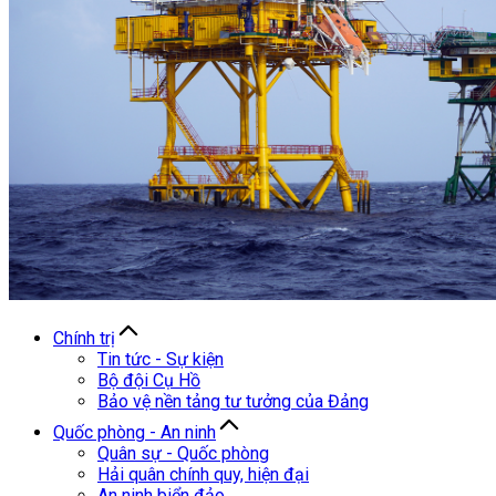
Chính trị
Tin tức - Sự kiện
Bộ đội Cụ Hồ
Bảo vệ nền tảng tư tưởng của Đảng
Quốc phòng - An ninh
Quân sự - Quốc phòng
Hải quân chính quy, hiện đại
An ninh biển đảo