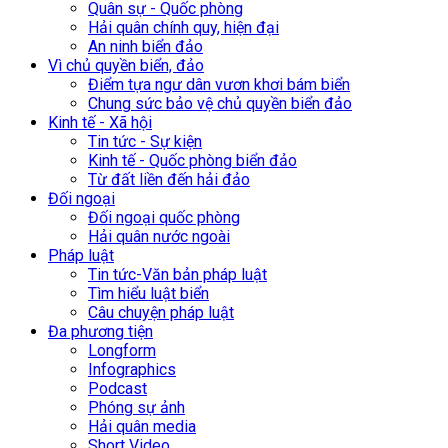
Quân sự - Quốc phòng
Hải quân chính quy, hiện đại
An ninh biển đảo
Vì chủ quyền biển, đảo
Điểm tựa ngư dân vươn khơi bám biển
Chung sức bảo vệ chủ quyền biển đảo
Kinh tế - Xã hội
Tin tức - Sự kiện
Kinh tế - Quốc phòng biển đảo
Từ đất liền đến hải đảo
Đối ngoại
Đối ngoại quốc phòng
Hải quân nước ngoài
Pháp luật
Tin tức-Văn bản pháp luật
Tìm hiểu luật biển
Câu chuyện pháp luật
Đa phương tiện
Longform
Infographics
Podcast
Phóng sự ảnh
Hải quân media
Short Video