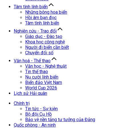
Tâm tình lính biển
Những bông hoa biển
Hồi âm bạn đọc
Tâm tình lính biển
Nghiên cứu - Trao đổi
Giáo dục - Đào tạo
Khoa học công nghệ
Người đi biển cần biết
Chuyển đổi số
Văn hoá - Thể thao
Văn học - Nghệ thuật
Tin thể thao
Nụ cười lính biển
Biển đảo Việt Nam
World Cup 2026
Lịch sử Hải quân
Chính trị
Tin tức - Sự kiện
Bộ đội Cụ Hồ
Bảo vệ nền tảng tư tưởng của Đảng
Quốc phòng - An ninh