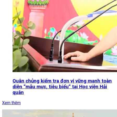
Quân chủng kiểm tra đơn vị vững mạnh toàn
diện “mẫu mực, tiêu biểu” tại Học viện Hải
quân
Xem thêm