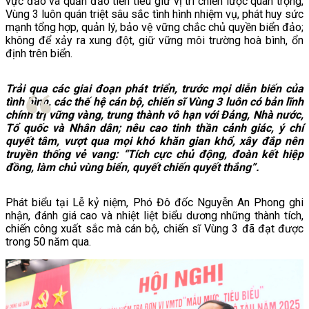
vực đảo và quần đảo tiền tiêu giữ vị trí chiến lược quan trọng,
Vùng 3 luôn quán triệt sâu sắc tình hình nhiệm vụ, phát huy sức
mạnh tổng hợp, quản lý, bảo vệ vững chắc chủ quyền biển đảo;
không để xảy ra xung đột, giữ vững môi trường hoà bình, ổn
định trên biển.
Trải qua các giai đoạn phát triển, trước mọi diễn biến của
tình hình, các thế hệ cán bộ, chiến sĩ Vùng 3 luôn có bản lĩnh
chính trị vững vàng, trung thành vô hạn với Đảng, Nhà nước,
Tổ quốc và Nhân dân; nêu cao tinh thần cảnh giác, ý chí
quyết tâm, vượt qua mọi khó khăn gian khổ, xây đắp nên
truyền thống vẻ vang: “Tích cực chủ động, đoàn kết hiệp
đồng, làm chủ vùng biển, quyết chiến quyết thắng”.
Phát biểu tại Lễ kỷ niệm, Phó Đô đốc Nguyễn An Phong ghi
nhận, đánh giá cao và nhiệt liệt biểu dương những thành tích,
chiến công xuất sắc mà cán bộ, chiến sĩ Vùng 3 đã đạt được
trong 50 năm qua.