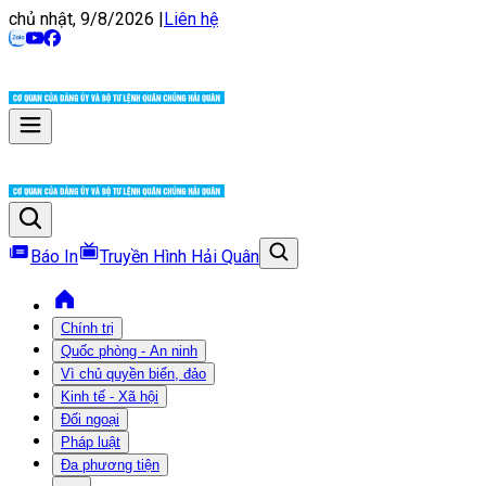
chủ nhật, 9/8/2026
|
Liên hệ
Báo In
Truyền Hình Hải Quân
Chính trị
Quốc phòng - An ninh
Vì chủ quyền biển, đảo
Kinh tế - Xã hội
Đối ngoại
Pháp luật
Đa phương tiện