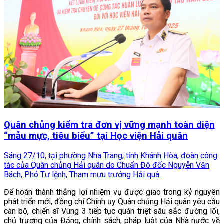
Quân chủng kiểm tra đơn vị vững mạnh toàn diện
“mẫu mực, tiêu biểu” tại Học viện Hải quân
Sáng 27/10, tại phường Nha Trang, tỉnh Khánh Hòa, đoàn công
tác của Quân chủng Hải quân do Chuẩn Đô đốc Nguyễn Văn
Bách, Phó Tư lệnh, Tham mưu trưởng Hải quâ...
Để hoàn thành thắng lợi nhiệm vụ được giao trong kỷ nguyên
phát triển mới, đồng chí Chính ủy Quân chủng Hải quân yêu cầu
cán bộ, chiến sĩ Vùng 3 tiếp tục quán triệt sâu sắc đường lối,
chủ trương của Đảng, chính sách, pháp luật của Nhà nước về