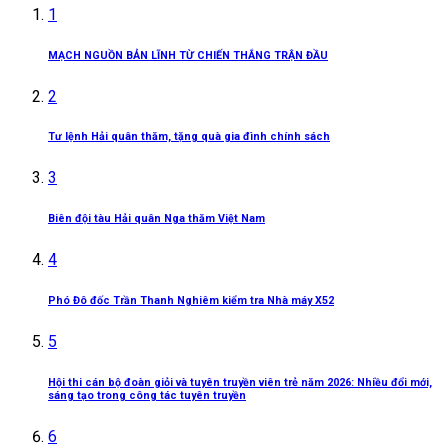
1
MẠCH NGUỒN BẢN LĨNH TỪ CHIẾN THẮNG TRẬN ĐẦU
2
Tư lệnh Hải quân thăm, tặng quà gia đình chính sách
3
Biên đội tàu Hải quân Nga thăm Việt Nam
4
Phó Đô đốc Trần Thanh Nghiêm kiểm tra Nhà máy X52
5
Hội thi cán bộ đoàn giỏi và tuyên truyền viên trẻ năm 2026: Nhiều đổi mới,
sáng tạo trong công tác tuyên truyền
6