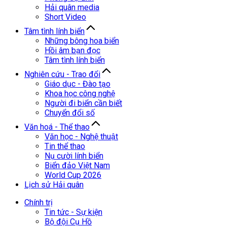
Hải quân media
Short Video
Tâm tình lính biển
Những bông hoa biển
Hồi âm bạn đọc
Tâm tình lính biển
Nghiên cứu - Trao đổi
Giáo dục - Đào tạo
Khoa học công nghệ
Người đi biển cần biết
Chuyển đổi số
Văn hoá - Thể thao
Văn học - Nghệ thuật
Tin thể thao
Nụ cười lính biển
Biển đảo Việt Nam
World Cup 2026
Lịch sử Hải quân
Chính trị
Tin tức - Sự kiện
Bộ đội Cụ Hồ