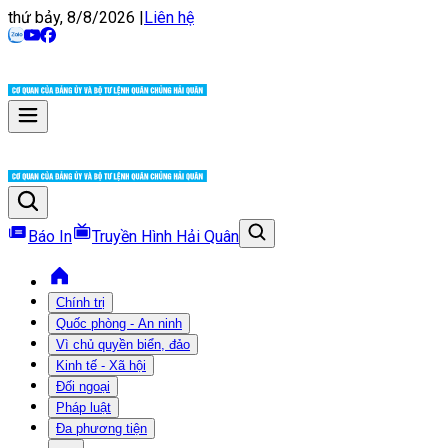
thứ bảy, 8/8/2026
|
Liên hệ
Báo In
Truyền Hình Hải Quân
Chính trị
Quốc phòng - An ninh
Vì chủ quyền biển, đảo
Kinh tế - Xã hội
Đối ngoại
Pháp luật
Đa phương tiện