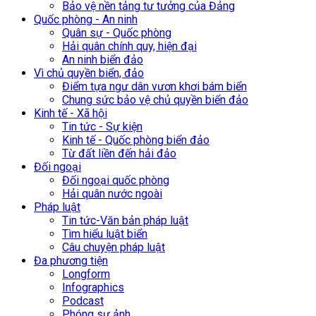
Bảo vệ nền tảng tư tưởng của Đảng
Quốc phòng - An ninh
Quân sự - Quốc phòng
Hải quân chính quy, hiện đại
An ninh biển đảo
Vì chủ quyền biển, đảo
Điểm tựa ngư dân vươn khơi bám biển
Chung sức bảo vệ chủ quyền biển đảo
Kinh tế - Xã hội
Tin tức - Sự kiện
Kinh tế - Quốc phòng biển đảo
Từ đất liền đến hải đảo
Đối ngoại
Đối ngoại quốc phòng
Hải quân nước ngoài
Pháp luật
Tin tức-Văn bản pháp luật
Tìm hiểu luật biển
Câu chuyện pháp luật
Đa phương tiện
Longform
Infographics
Podcast
Phóng sự ảnh