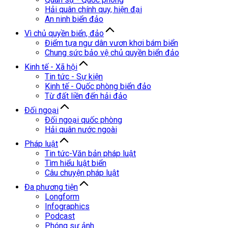
Hải quân chính quy, hiện đại
An ninh biển đảo
Vì chủ quyền biển, đảo
Điểm tựa ngư dân vươn khơi bám biển
Chung sức bảo vệ chủ quyền biển đảo
Kinh tế - Xã hội
Tin tức - Sự kiện
Kinh tế - Quốc phòng biển đảo
Từ đất liền đến hải đảo
Đối ngoại
Đối ngoại quốc phòng
Hải quân nước ngoài
Pháp luật
Tin tức-Văn bản pháp luật
Tìm hiểu luật biển
Câu chuyện pháp luật
Đa phương tiện
Longform
Infographics
Podcast
Phóng sự ảnh