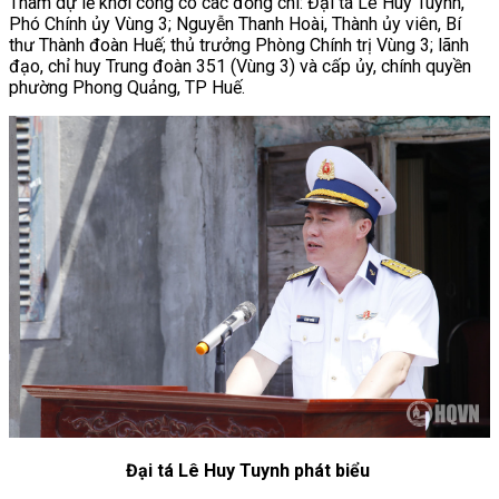
Tham dự lễ khởi công có các đồng chí: Đại tá Lê Huy Tuynh,
Phó Chính ủy Vùng 3; Nguyễn Thanh Hoài, Thành ủy viên, Bí
thư Thành đoàn Huế; thủ trưởng Phòng Chính trị Vùng 3; lãnh
đạo, chỉ huy Trung đoàn 351 (Vùng 3) và cấp ủy, chính quyền
phường Phong Quảng, TP Huế.
Đại tá Lê Huy Tuynh phát biểu