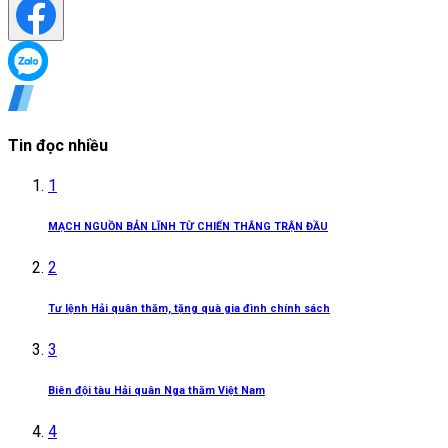
Tin đọc nhiều
1
MẠCH NGUỒN BẢN LĨNH TỪ CHIẾN THẮNG TRẬN ĐẦU
2
Tư lệnh Hải quân thăm, tặng quà gia đình chính sách
3
Biên đội tàu Hải quân Nga thăm Việt Nam
4