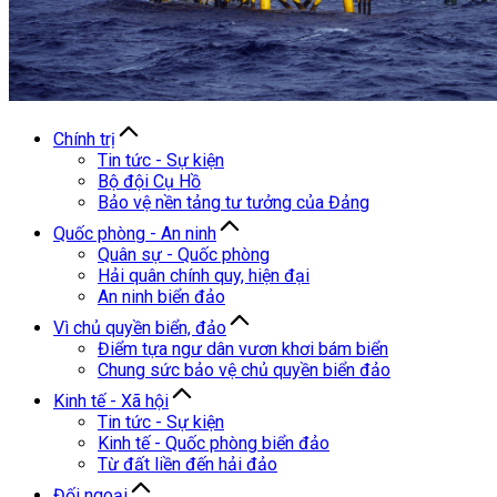
Chính trị
Tin tức - Sự kiện
Bộ đội Cụ Hồ
Bảo vệ nền tảng tư tưởng của Đảng
Quốc phòng - An ninh
Quân sự - Quốc phòng
Hải quân chính quy, hiện đại
An ninh biển đảo
Vì chủ quyền biển, đảo
Điểm tựa ngư dân vươn khơi bám biển
Chung sức bảo vệ chủ quyền biển đảo
Kinh tế - Xã hội
Tin tức - Sự kiện
Kinh tế - Quốc phòng biển đảo
Từ đất liền đến hải đảo
Đối ngoại