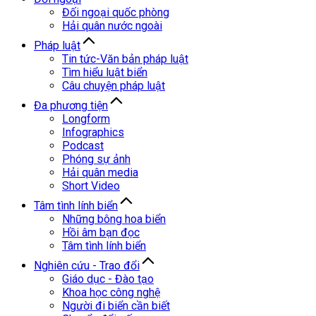
Đối ngoại quốc phòng
Hải quân nước ngoài
Pháp luật
Tin tức-Văn bản pháp luật
Tìm hiểu luật biển
Câu chuyện pháp luật
Đa phương tiện
Longform
Infographics
Podcast
Phóng sự ảnh
Hải quân media
Short Video
Tâm tình lính biển
Những bông hoa biển
Hồi âm bạn đọc
Tâm tình lính biển
Nghiên cứu - Trao đổi
Giáo dục - Đào tạo
Khoa học công nghệ
Người đi biển cần biết