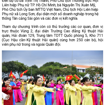
Đến dự có bà Trịnh Thị Thanh, Phó Chủ tịch Thường trực Hội
Liên hiệp Phụ nữ TP. Hồ Chí Minh; bà Nguyễn Thị Xuân Mỹ,
Phó Chủ tịch Ủy ban MTTQ Việt Nam, Chủ tịch Hội Liên hiệp
Phụ nữ xã Long Sơn; đại diện một số doanh nghiệp trong hệ
thống Tân cảng Sài gòn và các đơn vị kết nghĩa.
Tham dự chương trình còn có thủ trưởng các cơ quan, đơn vị
trực thuộc Vùng 2; đại diện Trường Cao đẳng Kỹ thuật Hải
quân, Hải đoàn 129, Trung tâm TDTT Quốc phòng 5, Kho 711
(Cục Hậu cần-Kỹ thuật Hải quân) cùng hơn 250 cán bộ, hội
viên phụ nữ trong và ngoài Quân đội.