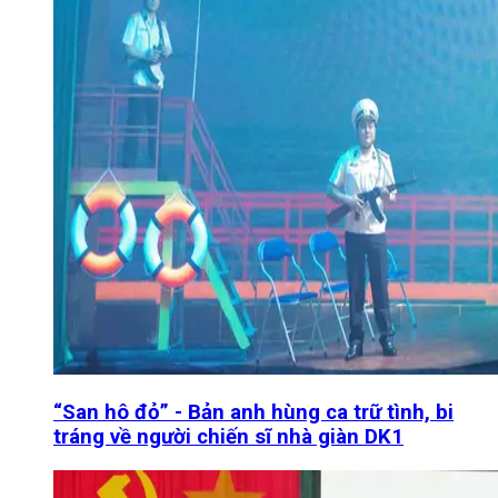
“San hô đỏ” - Bản anh hùng ca trữ tình, bi
tráng về người chiến sĩ nhà giàn DK1