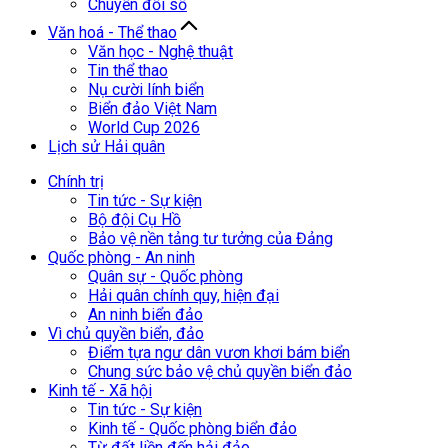
Chuyển đổi số
Văn hoá - Thể thao
Văn học - Nghệ thuật
Tin thể thao
Nụ cười lính biển
Biển đảo Việt Nam
World Cup 2026
Lịch sử Hải quân
Chính trị
Tin tức - Sự kiện
Bộ đội Cụ Hồ
Bảo vệ nền tảng tư tưởng của Đảng
Quốc phòng - An ninh
Quân sự - Quốc phòng
Hải quân chính quy, hiện đại
An ninh biển đảo
Vì chủ quyền biển, đảo
Điểm tựa ngư dân vươn khơi bám biển
Chung sức bảo vệ chủ quyền biển đảo
Kinh tế - Xã hội
Tin tức - Sự kiện
Kinh tế - Quốc phòng biển đảo
Từ đất liền đến hải đảo