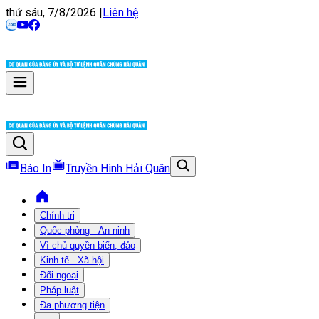
thứ sáu, 7/8/2026
|
Liên hệ
Báo In
Truyền Hình Hải Quân
Chính trị
Quốc phòng - An ninh
Vì chủ quyền biển, đảo
Kinh tế - Xã hội
Đối ngoại
Pháp luật
Đa phương tiện