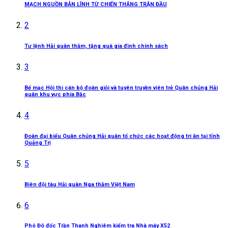
MẠCH NGUỒN BẢN LĨNH TỪ CHIẾN THẮNG TRẬN ĐẦU
2
Tư lệnh Hải quân thăm, tặng quà gia đình chính sách
3
Bế mạc Hội thi cán bộ đoàn giỏi và tuyên truyền viên trẻ Quân chủng Hải
quân khu vực phía Bắc
4
Đoàn đại biểu Quân chủng Hải quân tổ chức các hoạt động tri ân tại tỉnh
Quảng Trị
5
Biên đội tàu Hải quân Nga thăm Việt Nam
6
Phó Đô đốc Trần Thanh Nghiêm kiểm tra Nhà máy X52