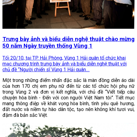
Trưng bày ảnh và biểu diễn nghệ thuật chào mừng
50 năm Ngày truyền thống Vùng 1
Tối 20/10, tại TP. Hải Phòng, Vùng 1 Hải quân tổ chức khai
mạc chương trình trưng bày ảnh và biểu diễn nghệ thuật với
chủ đề “Người chiến sĩ Vùng 1 Hải quân....
Một trong những điểm nhấn đặc sắc là màn đồng diễn áo dài
của hơn 170 chị em phụ nữ đến từ các tổ chức hội phụ nữ
trong Vùng 2 và đơn vị kết nghĩa, với chủ đề “Viết tiếp câu
chuyện hòa bình - Đến với con người Việt Nam tôi”. Tiết mục
mang thông điệp về khát vọng hòa bình, tình yêu quê hương,
đất nước và niềm tự hào dân tộc, tạo nên không khí tươi vui,
đậm đà bản sắc Việt.