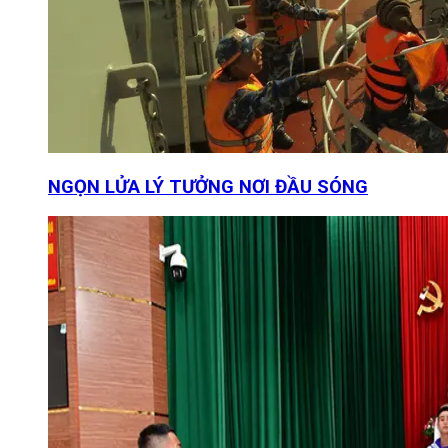
NGỌN LỬA LÝ TƯỞNG NƠI ĐẦU SÓNG