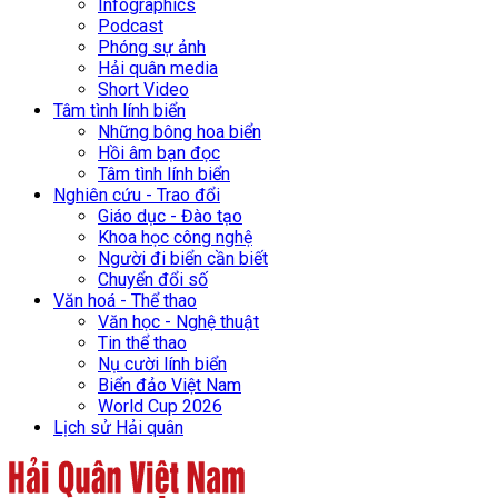
Infographics
Podcast
Phóng sự ảnh
Hải quân media
Short Video
Tâm tình lính biển
Những bông hoa biển
Hồi âm bạn đọc
Tâm tình lính biển
Nghiên cứu - Trao đổi
Giáo dục - Đào tạo
Khoa học công nghệ
Người đi biển cần biết
Chuyển đổi số
Văn hoá - Thể thao
Văn học - Nghệ thuật
Tin thể thao
Nụ cười lính biển
Biển đảo Việt Nam
World Cup 2026
Lịch sử Hải quân