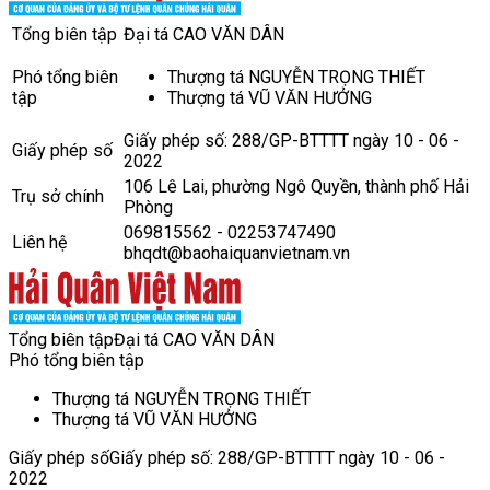
Tổng biên tập
Đại tá CAO VĂN DÂN
Phó tổng biên
Thượng tá NGUYỄN TRỌNG THIẾT
tập
Thượng tá VŨ VĂN HƯỞNG
Giấy phép số: 288/GP-BTTTT ngày 10 - 06 -
Giấy phép số
2022
106 Lê Lai, phường Ngô Quyền, thành phố Hải
Trụ sở chính
Phòng
069815562 - 02253747490
Liên hệ
bhqdt@baohaiquanvietnam.vn
Tổng biên tập
Đại tá CAO VĂN DÂN
Phó tổng biên tập
Thượng tá NGUYỄN TRỌNG THIẾT
Thượng tá VŨ VĂN HƯỞNG
Giấy phép số
Giấy phép số: 288/GP-BTTTT ngày 10 - 06 -
2022