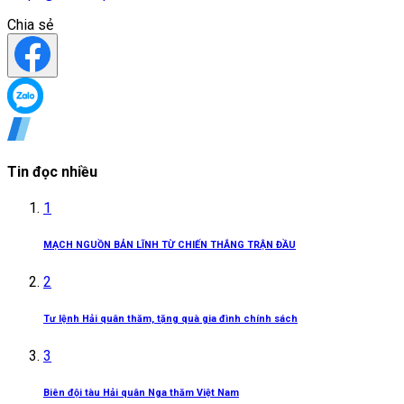
Chia sẻ
Tin đọc nhiều
1
MẠCH NGUỒN BẢN LĨNH TỪ CHIẾN THẮNG TRẬN ĐẦU
2
Tư lệnh Hải quân thăm, tặng quà gia đình chính sách
3
Biên đội tàu Hải quân Nga thăm Việt Nam