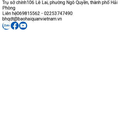
Trụ sở chính
106 Lê Lai, phường Ngô Quyền, thành phố Hải
Phòng
Liên hệ
069815562 - 02253747490
bhqdt@baohaiquanvietnam.vn