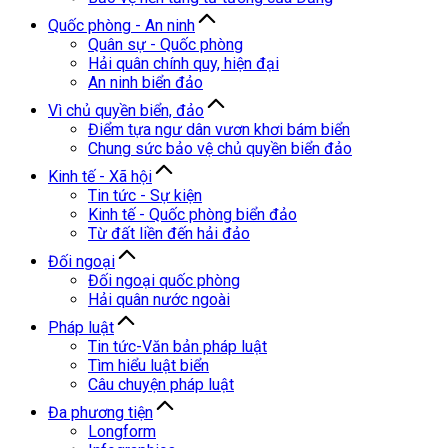
Quốc phòng - An ninh
Quân sự - Quốc phòng
Hải quân chính quy, hiện đại
An ninh biển đảo
Vì chủ quyền biển, đảo
Điểm tựa ngư dân vươn khơi bám biển
Chung sức bảo vệ chủ quyền biển đảo
Kinh tế - Xã hội
Tin tức - Sự kiện
Kinh tế - Quốc phòng biển đảo
Từ đất liền đến hải đảo
Đối ngoại
Đối ngoại quốc phòng
Hải quân nước ngoài
Pháp luật
Tin tức-Văn bản pháp luật
Tìm hiểu luật biển
Câu chuyện pháp luật
Đa phương tiện
Longform