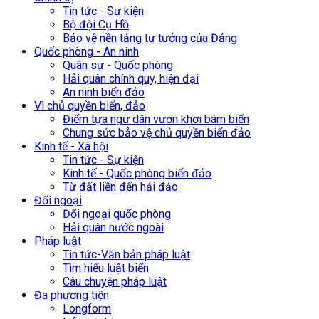
Tin tức - Sự kiện
Bộ đội Cụ Hồ
Bảo vệ nền tảng tư tưởng của Đảng
Quốc phòng - An ninh
Quân sự - Quốc phòng
Hải quân chính quy, hiện đại
An ninh biển đảo
Vì chủ quyền biển, đảo
Điểm tựa ngư dân vươn khơi bám biển
Chung sức bảo vệ chủ quyền biển đảo
Kinh tế - Xã hội
Tin tức - Sự kiện
Kinh tế - Quốc phòng biển đảo
Từ đất liền đến hải đảo
Đối ngoại
Đối ngoại quốc phòng
Hải quân nước ngoài
Pháp luật
Tin tức-Văn bản pháp luật
Tìm hiểu luật biển
Câu chuyện pháp luật
Đa phương tiện
Longform