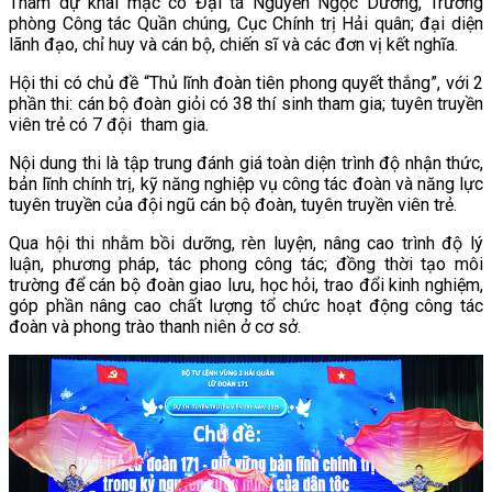
Tham dự khai mạc có Đại tá Nguyễn Ngọc Dương, Trưởng
phòng Công tác Quần chúng, Cục Chính trị Hải quân; đại diện
lãnh đạo, chỉ huy và cán bộ, chiến sĩ và các đơn vị kết nghĩa.
Hội thi có chủ đề “Thủ lĩnh đoàn tiên phong quyết thắng”, với 2
phần thi: cán bộ đoàn giỏi có 38 thí sinh tham gia; tuyên truyền
viên trẻ có 7 đội tham gia.
Nội dung thi là tập trung đánh giá toàn diện trình độ nhận thức,
bản lĩnh chính trị, kỹ năng nghiệp vụ công tác đoàn và năng lực
tuyên truyền của đội ngũ cán bộ đoàn, tuyên truyền viên trẻ.
Qua hội thi nhằm bồi dưỡng, rèn luyện, nâng cao trình độ lý
luận, phương pháp, tác phong công tác; đồng thời tạo môi
trường để cán bộ đoàn giao lưu, học hỏi, trao đổi kinh nghiệm,
góp phần nâng cao chất lượng tổ chức hoạt động công tác
đoàn và phong trào thanh niên ở cơ sở.