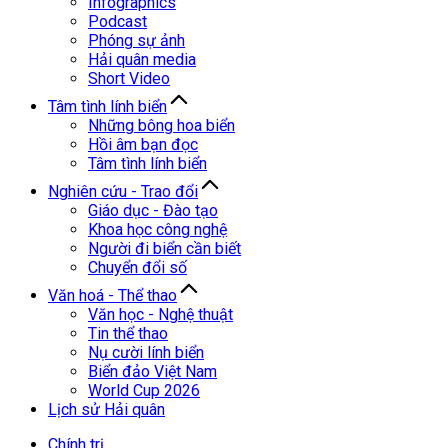
Infographics
Podcast
Phóng sự ảnh
Hải quân media
Short Video
Tâm tình lính biển
Những bông hoa biển
Hồi âm bạn đọc
Tâm tình lính biển
Nghiên cứu - Trao đổi
Giáo dục - Đào tạo
Khoa học công nghệ
Người đi biển cần biết
Chuyển đổi số
Văn hoá - Thể thao
Văn học - Nghệ thuật
Tin thể thao
Nụ cười lính biển
Biển đảo Việt Nam
World Cup 2026
Lịch sử Hải quân
Chính trị