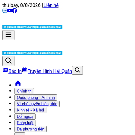
thứ bảy, 8/8/2026
|
Liên hệ
Báo In
Truyền Hình Hải Quân
Chính trị
Quốc phòng - An ninh
Vì chủ quyền biển, đảo
Kinh tế - Xã hội
Đối ngoại
Pháp luật
Đa phương tiện