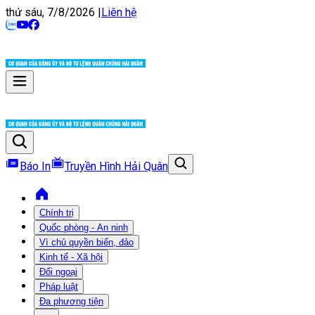
thứ sáu, 7/8/2026
|
Liên hệ
Báo In
Truyền Hình Hải Quân
Chính trị
Quốc phòng - An ninh
Vì chủ quyền biển, đảo
Kinh tế - Xã hội
Đối ngoại
Pháp luật
Đa phương tiện