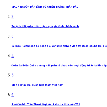
MẠCH NGUỒN BẢN LĨNH TỪ CHIẾN THẮNG TRẬN ĐẦU
2
Tư lệnh Hải quân thăm, tặng quà gia đình chính sách
3
Bế mạc Hội thi cán bộ đoàn giỏi và tuyên truyền viên trẻ Quân chủng Hải q
4
Đoàn đại biểu Quân chủng Hải quân tổ chức các hoạt động tri ân tại tỉnh Q
5
Biên đội tàu Hải quân Nga thăm Việt Nam
6
Phó Đô đốc Trần Thanh Nghiêm kiểm tra Nhà máy X52