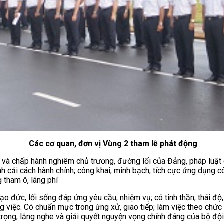
Các cơ quan, đơn vị Vùng 2 tham lễ phát động
iệt và chấp hành nghiêm chủ trương, đường lối của Đảng, pháp luật
 cải cách hành chính; công khai, minh bạch; tích cực ứng dụng côn
g tham ô, lãng phí
ạo đức, lối sống đáp ứng yêu cầu, nhiệm vụ; có tinh thần, thái đ
g việc. Có chuẩn mực trong ứng xử, giao tiếp; làm việc theo chức 
rọng, lắng nghe và giải quyết nguyện vọng chính đáng của bộ đội