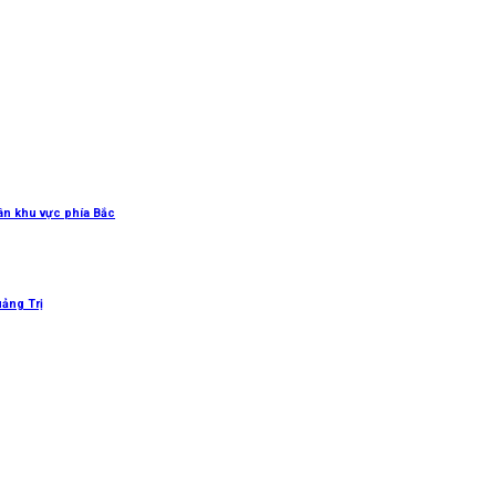
uân khu vực phía Bắc
uảng Trị