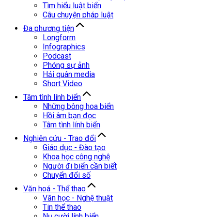
Tìm hiểu luật biển
Câu chuyện pháp luật
Đa phương tiện
Longform
Infographics
Podcast
Phóng sự ảnh
Hải quân media
Short Video
Tâm tình lính biển
Những bông hoa biển
Hồi âm bạn đọc
Tâm tình lính biển
Nghiên cứu - Trao đổi
Giáo dục - Đào tạo
Khoa học công nghệ
Người đi biển cần biết
Chuyển đổi số
Văn hoá - Thể thao
Văn học - Nghệ thuật
Tin thể thao
Nụ cười lính biển