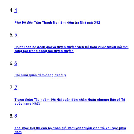
4
Phó Đô đốc Trần Thanh Nghiêm kiểm tra Nhà máy X52
5
Hội thi cán bộ đoàn giỏi và tuyên truyền viên trẻ năm 2026: Nhiều đổi mới,
sáng tạo trong công tác tuyên truyền
6
Chị nuôi quân đảm đang, tận tụy
7
Trung đoàn Tàu ngầm 196 Hải quân đón nhận Huân chương Bảo vệ Tổ
quốc hạng Nhất
8
Khai mạc Hội thi cán bộ đoàn giỏi và tuyên truyền viên trẻ khu vực phía
Nam