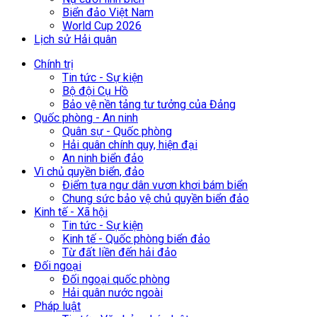
Biển đảo Việt Nam
World Cup 2026
Lịch sử Hải quân
Chính trị
Tin tức - Sự kiện
Bộ đội Cụ Hồ
Bảo vệ nền tảng tư tưởng của Đảng
Quốc phòng - An ninh
Quân sự - Quốc phòng
Hải quân chính quy, hiện đại
An ninh biển đảo
Vì chủ quyền biển, đảo
Điểm tựa ngư dân vươn khơi bám biển
Chung sức bảo vệ chủ quyền biển đảo
Kinh tế - Xã hội
Tin tức - Sự kiện
Kinh tế - Quốc phòng biển đảo
Từ đất liền đến hải đảo
Đối ngoại
Đối ngoại quốc phòng
Hải quân nước ngoài
Pháp luật