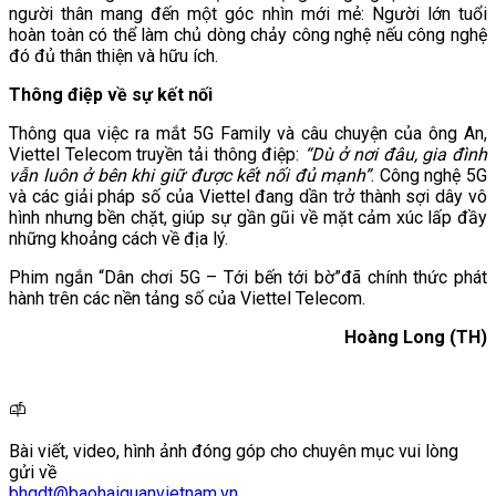
người thân mang đến một góc nhìn mới mẻ: Người lớn tuổi
hoàn toàn có thể làm chủ dòng chảy công nghệ nếu công nghệ
đó đủ thân thiện và hữu ích.
Thông điệp về sự kết nối
Thông qua việc ra mắt 5G Family và câu chuyện của ông An,
Viettel Telecom truyền tải thông điệp:
“Dù ở nơi đâu, gia đình
vẫn luôn ở bên khi giữ được kết nối đủ mạnh”
. Công nghệ 5G
và các giải pháp số của Viettel đang dần trở thành sợi dây vô
hình nhưng bền chặt, giúp sự gần gũi về mặt cảm xúc lấp đầy
những khoảng cách về địa lý.
Phim ngắn “Dân chơi 5G – Tới bến tới bờ”đã chính thức phát
hành trên các nền tảng số của Viettel Telecom.
Hoàng Long (TH)
Bài viết, video, hình ảnh đóng góp cho chuyên mục vui lòng
gửi về
bhqdt@baohaiquanvietnam.vn