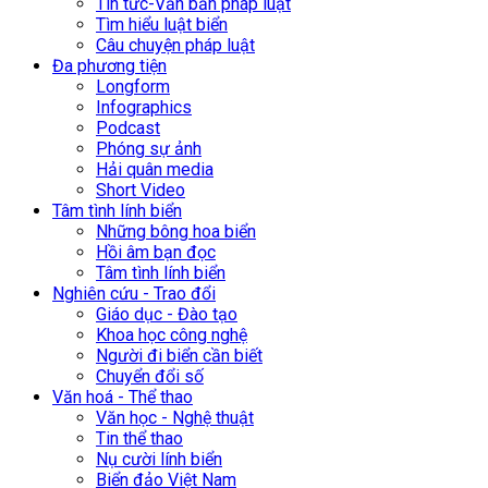
Tin tức-Văn bản pháp luật
Tìm hiểu luật biển
Câu chuyện pháp luật
Đa phương tiện
Longform
Infographics
Podcast
Phóng sự ảnh
Hải quân media
Short Video
Tâm tình lính biển
Những bông hoa biển
Hồi âm bạn đọc
Tâm tình lính biển
Nghiên cứu - Trao đổi
Giáo dục - Đào tạo
Khoa học công nghệ
Người đi biển cần biết
Chuyển đổi số
Văn hoá - Thể thao
Văn học - Nghệ thuật
Tin thể thao
Nụ cười lính biển
Biển đảo Việt Nam