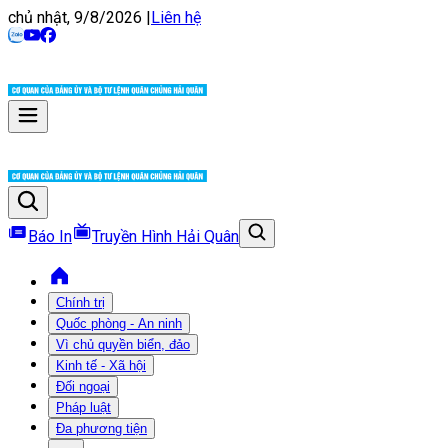
chủ nhật, 9/8/2026
|
Liên hệ
Báo In
Truyền Hình Hải Quân
Chính trị
Quốc phòng - An ninh
Vì chủ quyền biển, đảo
Kinh tế - Xã hội
Đối ngoại
Pháp luật
Đa phương tiện