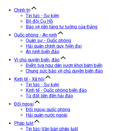
Chính trị
Tin tức - Sự kiện
Bộ đội Cụ Hồ
Bảo vệ nền tảng tư tưởng của Đảng
Quốc phòng - An ninh
Quân sự - Quốc phòng
Hải quân chính quy, hiện đại
An ninh biển đảo
Vì chủ quyền biển, đảo
Điểm tựa ngư dân vươn khơi bám biển
Chung sức bảo vệ chủ quyền biển đảo
Kinh tế - Xã hội
Tin tức - Sự kiện
Kinh tế - Quốc phòng biển đảo
Từ đất liền đến hải đảo
Đối ngoại
Đối ngoại quốc phòng
Hải quân nước ngoài
Pháp luật
Tin tức-Văn bản pháp luật