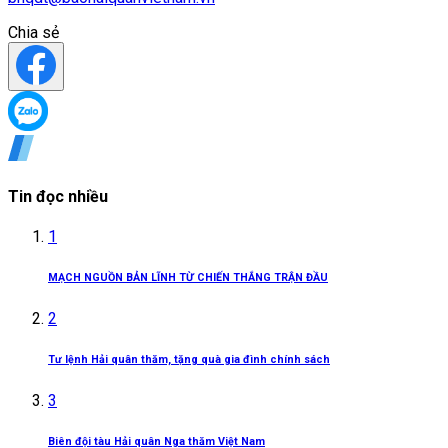
Chia sẻ
Tin đọc nhiều
1
MẠCH NGUỒN BẢN LĨNH TỪ CHIẾN THẮNG TRẬN ĐẦU
2
Tư lệnh Hải quân thăm, tặng quà gia đình chính sách
3
Biên đội tàu Hải quân Nga thăm Việt Nam