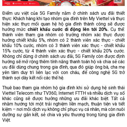
Điểm ưu việt của 5G Family nằm ở chính sách ưu đãi thiết
thực: Khách hàng khi tạo nhóm gia đình trên My Viettel và thực
hiện xác thực mối quan hệ hộ gia đình thành công sẽ được
hưởng mức
chiết khấu cước di động lên tới 20%.
Cụ thể:
thành viên tham gia nhóm có trưởng nhóm xác thực được
hưởng chiết khấu 5%, nhóm có 2 thành viên xác thực - chiết
khấu 10% cước, nhóm có 3 thành viên xác thực - chiết khấu
15% cước, từ 4 thành viên xác thực - chiết khấu 20% cước.
Không chỉ dừng ở chính sách ưu đãi, 5G Family còn được định
hướng sẽ mở rộng thêm tính năng thanh toán hộ và chia sẻ các
ưu đãi dùng chung trong gia đình, qua đó giúp ông bà, cha mẹ
yên tâm duy trì liên lạc với con cháu, để công nghệ 5G trở
thành sợi dây kết nối các thế hệ.
Thuê bao tham gia nhóm hộ gia đình khi sử dụng hệ sinh thái
Viettel Telecom như TV360, Internet FTTH và nhiều dịch vụ số
khác cũng sẽ được hưởng những ưu đãi khác biệt. Tất cả
nhằm hướng tới một trải nghiệm liền mạch, thuận tiện và tiết
kiệm – nơi mỗi dịch vụ không chỉ phục vụ cá nhân, mà còn nuôi
dưỡng sự gắn kết, sẻ chia và yêu thương trong từng gia đình
Việt.