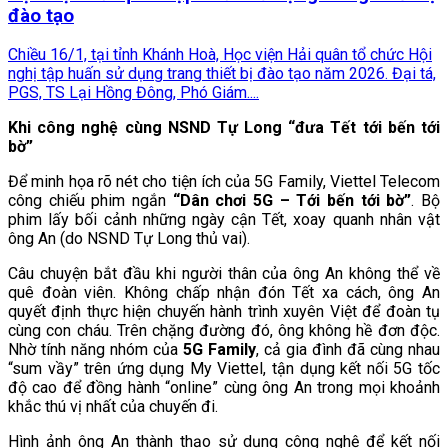
đào tạo
Chiều 16/1, tại tỉnh Khánh Hoà, Học viện Hải quân tổ chức Hội
nghị tập huấn sử dụng trang thiết bị đào tạo năm 2026. Đại tá,
PGS, TS Lại Hồng Đông, Phó Giám....
Khi công nghệ cùng NSND Tự Long “đưa Tết tới bến tới
bờ”
Để minh họa rõ nét cho tiện ích của 5G Family, Viettel Telecom
công chiếu phim ngắn
“Dân chơi 5G – Tới bến tới bờ”
. Bộ
phim lấy bối cảnh những ngày cận Tết, xoay quanh nhân vật
ông An (do NSND Tự Long thủ vai).
Câu chuyện bắt đầu khi người thân của ông An không thể về
quê đoàn viên. Không chấp nhận đón Tết xa cách, ông An
quyết định thực hiện chuyến hành trình xuyên Việt để đoàn tụ
cùng con cháu. Trên chặng đường đó, ông không hề đơn độc.
Nhờ tính năng nhóm của
5G Family
, cả gia đình đã cùng nhau
“sum vầy” trên ứng dụng My Viettel, tận dụng kết nối 5G tốc
độ cao để đồng hành “online” cùng ông An trong mọi khoảnh
khắc thú vị nhất của chuyến đi.
Hình ảnh ông An thành thạo sử dụng công nghệ để kết nối