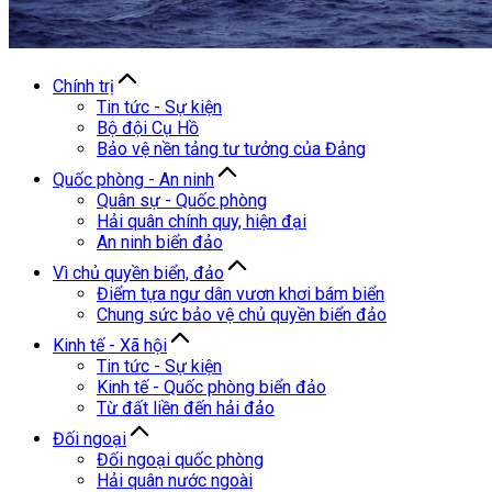
Chính trị
Tin tức - Sự kiện
Bộ đội Cụ Hồ
Bảo vệ nền tảng tư tưởng của Đảng
Quốc phòng - An ninh
Quân sự - Quốc phòng
Hải quân chính quy, hiện đại
An ninh biển đảo
Vì chủ quyền biển, đảo
Điểm tựa ngư dân vươn khơi bám biển
Chung sức bảo vệ chủ quyền biển đảo
Kinh tế - Xã hội
Tin tức - Sự kiện
Kinh tế - Quốc phòng biển đảo
Từ đất liền đến hải đảo
Đối ngoại
Đối ngoại quốc phòng
Hải quân nước ngoài