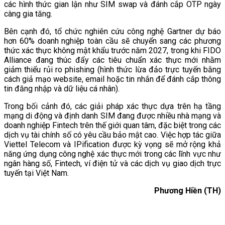
các hình thức gian lận như SIM swap và đánh cắp OTP ngày
càng gia tăng.
Bên cạnh đó, tổ chức nghiên cứu công nghệ Gartner dự báo
hơn 60% doanh nghiệp toàn cầu sẽ chuyển sang các phương
thức xác thực không mật khẩu trước năm 2027, trong khi FIDO
Alliance đang thúc đẩy các tiêu chuẩn xác thực mới nhằm
giảm thiểu rủi ro phishing (hình thức lừa đảo trực tuyến bằng
cách giả mạo website, email hoặc tin nhắn để đánh cắp thông
tin đăng nhập và dữ liệu cá nhân).
Trong bối cảnh đó, các giải pháp xác thực dựa trên hạ tầng
mạng di động và định danh SIM đang được nhiều nhà mạng và
doanh nghiệp Fintech trên thế giới quan tâm, đặc biệt trong các
dịch vụ tài chính số có yêu cầu bảo mật cao. Việc hợp tác giữa
Viettel Telecom và IPification được kỳ vọng sẽ mở rộng khả
năng ứng dụng công nghệ xác thực mới trong các lĩnh vực như
ngân hàng số, Fintech, ví điện tử và các dịch vụ giao dịch trực
tuyến tại Việt Nam.
Phương Hiền (TH)