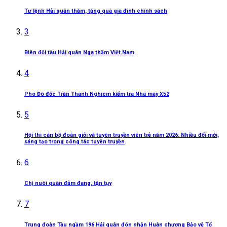
Tư lệnh Hải quân thăm, tặng quà gia đình chính sách
3
Biên đội tàu Hải quân Nga thăm Việt Nam
4
Phó Đô đốc Trần Thanh Nghiêm kiểm tra Nhà máy X52
5
Hội thi cán bộ đoàn giỏi và tuyên truyền viên trẻ năm 2026: Nhiều đổi mới,
sáng tạo trong công tác tuyên truyền
6
Chị nuôi quân đảm đang, tận tụy
7
Trung đoàn Tàu ngầm 196 Hải quân đón nhận Huân chương Bảo vệ Tổ