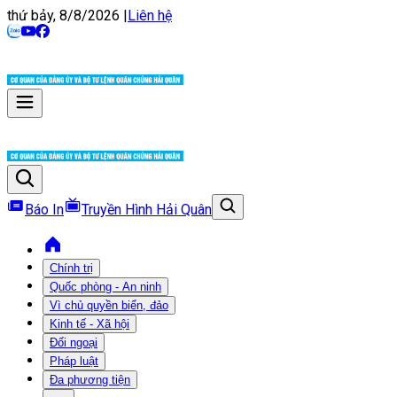
thứ bảy, 8/8/2026
|
Liên hệ
Báo In
Truyền Hình Hải Quân
Chính trị
Quốc phòng - An ninh
Vì chủ quyền biển, đảo
Kinh tế - Xã hội
Đối ngoại
Pháp luật
Đa phương tiện