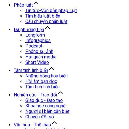
Pháp luật
Tin tức-Văn bản pháp luật
Tìm hiểu luật biển
Câu chuyện pháp luật
Đa phương tiện
Longform
Infographics
Podcast
Phóng sự ảnh
Hải quân media
Short Video
Tâm tình lính biển
Những bông hoa biển
Hồi âm bạn đọc
Tâm tình lính biển
Nghiên cứu - Trao đổi
Giáo dục - Đào tạo
Khoa học công nghệ
Người đi biển cần biết
Chuyển đổi số
Văn hoá - Thể thao