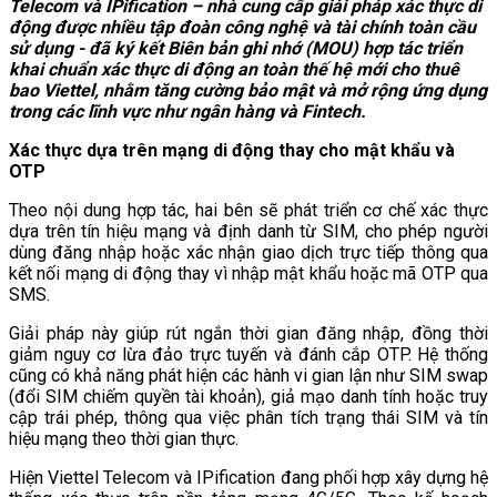
Telecom và IPification – nhà cung cấp giải pháp xác thực di
động được nhiều tập đoàn công nghệ và tài chính toàn cầu
sử dụng - đã ký kết Biên bản ghi nhớ (MOU) hợp tác triển
khai chuẩn xác thực di động an toàn thế hệ mới cho thuê
bao Viettel, nhằm tăng cường bảo mật và mở rộng ứng dụng
trong các lĩnh vực như ngân hàng và Fintech.
Xác thực dựa trên mạng di động thay cho mật khẩu và
OTP
Theo nội dung hợp tác, hai bên sẽ phát triển cơ chế xác thực
dựa trên tín hiệu mạng và định danh từ SIM, cho phép người
dùng đăng nhập hoặc xác nhận giao dịch trực tiếp thông qua
kết nối mạng di động thay vì nhập mật khẩu hoặc mã OTP qua
SMS.
Giải pháp này giúp rút ngắn thời gian đăng nhập, đồng thời
giảm nguy cơ lừa đảo trực tuyến và đánh cắp OTP. Hệ thống
cũng có khả năng phát hiện các hành vi gian lận như SIM swap
(đổi SIM chiếm quyền tài khoản), giả mạo danh tính hoặc truy
cập trái phép, thông qua việc phân tích trạng thái SIM và tín
hiệu mạng theo thời gian thực.
Hiện Viettel Telecom và IPification đang phối hợp xây dựng hệ