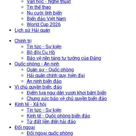
Văn học - Nghệ thuật
Tin thể thao
Nụ cười lính biển
Biển đảo Việt Nam
World Cup 2026
Lịch sử Hải quân
Chính trị
Tin tức - Sự kiện
Bộ đội Cụ Hồ
Bảo vệ nền tảng tư tưởng của Đảng
Quốc phòng - An ninh
Quân sự - Quốc phòng
Hải quân chính quy, hiện đại
An ninh biển đảo
Vì chủ quyền biển, đảo
Điểm tựa ngư dân vươn khơi bám biển
Chung sức bảo vệ chủ quyền biển đảo
Kinh tế - Xã hội
Tin tức - Sự kiện
Kinh tế - Quốc phòng biển đảo
Từ đất liền đến hải đảo
Đối ngoại
Đối ngoại quốc phòng