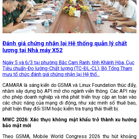
Đánh giá chứng nhận lại Hệ thống quản lý chất
lượng tại Nhà máy X52
Ngày 5 và 6/3 tại phường Bắc Cam Ranh, tỉnh Khánh Hòa, Cục
Tiêu chuẩn-Đo lường-Chất lượng (TC-ĐL-CL), Bộ Tổng Tham
mưu tổ chức đánh giá chứng nhận lại Hệ thố...
CAMARA là sáng kiến do GSMA và Linux Foundation thúc đẩy,
nhằm xây dựng bộ API mở cho ngành viễn thông. Các API này
cho phép doanh nghiệp và nhà phát triển truy cập an toàn vào
các chức năng của mạng di động, như xác minh số thuê bao,
phát hiện thay đổi SIM hoặc kiểm tra trạng thái thiết bị.
MWC 2026: Xác thực không mật khẩu trở thành xu hướng
bảo mật mới
Theo GSMA, Mobile World Congress 2026 thu hút khoảng