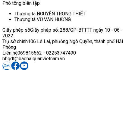
Phó tổng biên tập
Thượng tá NGUYỄN TRỌNG THIẾT
Thượng tá VŨ VĂN HƯỞNG
Giấy phép số
Giấy phép số: 288/GP-BTTTT ngày 10 - 06 -
2022
Trụ sở chính
106 Lê Lai, phường Ngô Quyền, thành phố Hải
Phòng
Liên hệ
069815562 - 02253747490
bhqdt@baohaiquanvietnam.vn