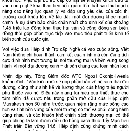
khoa học. Việc loại bỏ trợ cấp có hại sẽ khuyến khích đầu tư
vào công nghệ khai thác tiên tiến, giảm tổn thất sau thu hoạch,
nâng cao năng lực quản lý và đáp ứng yêu cầu của các thị
trường xuất khẩu lớn. Về lâu dài, một đại dương khỏe mạnh
chính là sự đảm bảo chắc chắn nhất cho sinh kế của khoảng
1,45 triệu lao động khai thác hải sản và cộng đồng ven biển,
đồng thời góp phần trực tiếp vào mục tiêu phát triển kinh tế
biển xanh của quốc gia.
Với việc đưa Hiệp định Trợ cấp Nghề cá vào cuộc sống, Việt
Nam không chỉ hoàn thành cam kết của mình mà còn đang tích
cực định hình một tương lai nơi thương mại và bền vững song
hành, vì một đại dương xanh – di sản chung của toàn nhân loại.
Nhân dịp này, Tổng Giám đốc WTO Ngozi Okonjo-Iweala
khẳng định: "Văn kiện mới sẽ góp phần bảo vệ hệ sinh thái đại
dương, cũng như sinh kế và lương thực của hàng triệu người
phụ thuộc vào nó. Điều này mang lại hiệu quả thiết thực cho
tầm nhìn đã được nêu trong phần mở đầu của Hiệp định
Marrakesh hơn 30 năm trước, quan niệm rằng mức sống cao
hơn và tính bền vững của môi trường có thể và phải song hành
cùng nhau, và các khuôn khổ chính sách thương mại có thể
giúp chúng ta làm được điều đó bằng cách thúc đẩy Mục tiêu
Phát triển Bền vững 14.6. Hiệp định cũng chứng minh cách