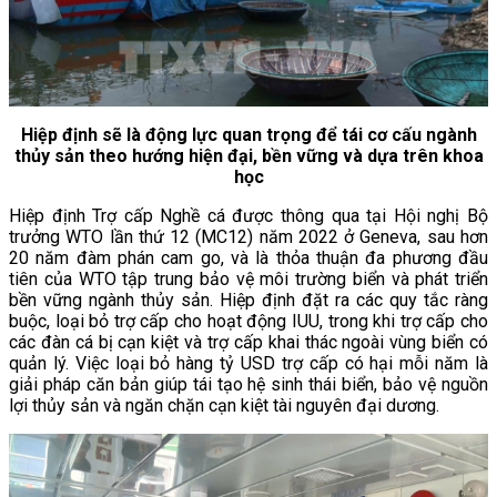
Hiệp định sẽ là động lực quan trọng để tái cơ cấu ngành
thủy sản theo hướng hiện đại, bền vững và dựa trên khoa
học
Hiệp định Trợ cấp Nghề cá được thông qua tại Hội nghị Bộ
trưởng WTO lần thứ 12 (MC12) năm 2022 ở Geneva, sau hơn
20 năm đàm phán cam go, và là thỏa thuận đa phương đầu
tiên của WTO tập trung bảo vệ môi trường biển và phát triển
bền vững ngành thủy sản. Hiệp định đặt ra các quy tắc ràng
buộc, loại bỏ trợ cấp cho hoạt động IUU, trong khi trợ cấp cho
các đàn cá bị cạn kiệt và trợ cấp khai thác ngoài vùng biển có
quản lý. Việc loại bỏ hàng tỷ USD trợ cấp có hại mỗi năm là
giải pháp căn bản giúp tái tạo hệ sinh thái biển, bảo vệ nguồn
lợi thủy sản và ngăn chặn cạn kiệt tài nguyên đại dương.