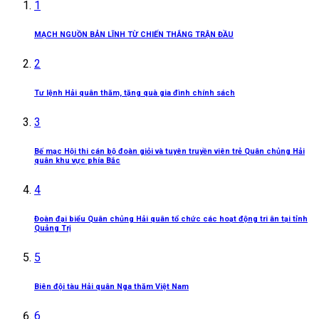
1
MẠCH NGUỒN BẢN LĨNH TỪ CHIẾN THẮNG TRẬN ĐẦU
2
Tư lệnh Hải quân thăm, tặng quà gia đình chính sách
3
Bế mạc Hội thi cán bộ đoàn giỏi và tuyên truyền viên trẻ Quân chủng Hải
quân khu vực phía Bắc
4
Đoàn đại biểu Quân chủng Hải quân tổ chức các hoạt động tri ân tại tỉnh
Quảng Trị
5
Biên đội tàu Hải quân Nga thăm Việt Nam
6