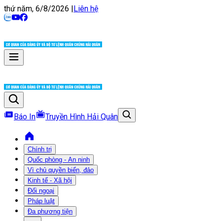
thứ năm, 6/8/2026
|
Liên hệ
Báo In
Truyền Hình Hải Quân
Chính trị
Quốc phòng - An ninh
Vì chủ quyền biển, đảo
Kinh tế - Xã hội
Đối ngoại
Pháp luật
Đa phương tiện