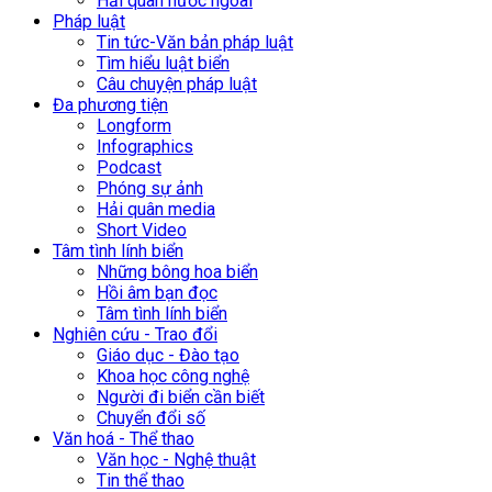
Hải quân nước ngoài
Pháp luật
Tin tức-Văn bản pháp luật
Tìm hiểu luật biển
Câu chuyện pháp luật
Đa phương tiện
Longform
Infographics
Podcast
Phóng sự ảnh
Hải quân media
Short Video
Tâm tình lính biển
Những bông hoa biển
Hồi âm bạn đọc
Tâm tình lính biển
Nghiên cứu - Trao đổi
Giáo dục - Đào tạo
Khoa học công nghệ
Người đi biển cần biết
Chuyển đổi số
Văn hoá - Thể thao
Văn học - Nghệ thuật
Tin thể thao