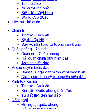
Tin thể thao
Nụ cười lính biển
Biển đảo Việt Nam
World Cup 2026
Lịch sử Hải quân
Chính trị
Tin tức - Sự kiện
Bộ đội Cụ Hồ
Bảo vệ nền tảng tư tưởng của Đảng
Quốc phòng - An ninh
Quân sự - Quốc phòng
Hải quân chính quy, hiện đại
An ninh biển đảo
Vì chủ quyền biển, đảo
Điểm tựa ngư dân vươn khơi bám biển
Chung sức bảo vệ chủ quyền biển đảo
Kinh tế - Xã hội
Tin tức - Sự kiện
Kinh tế - Quốc phòng biển đảo
Từ đất liền đến hải đảo
Đối ngoại
Đối ngoại quốc phòng