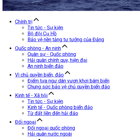
Chính trị
Tin tức - Sự kiện
Bộ đội Cụ Hồ
Bảo vệ nền tảng tư tưởng của Đảng
Quốc phòng - An ninh
Quân sự - Quốc phòng
Hải quân chính quy, hiện đại
An ninh biển đảo
Vì chủ quyền biển, đảo
Điểm tựa ngư dân vươn khơi bám biển
Chung sức bảo vệ chủ quyền biển đảo
Kinh tế - Xã hội
Tin tức - Sự kiện
Kinh tế - Quốc phòng biển đảo
Từ đất liền đến hải đảo
Đối ngoại
Đối ngoại quốc phòng
Hải quân nước ngoài