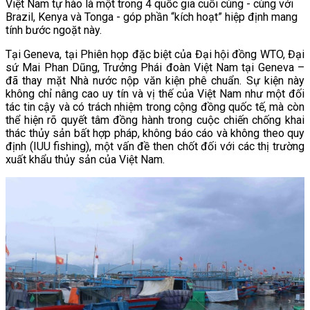
Việt Nam tự hào là một trong 4 quốc gia cuối cùng - cùng với
Brazil, Kenya và Tonga - góp phần “kích hoạt” hiệp định mang
tính bước ngoặt này.
Tại Geneva, tại Phiên họp đặc biệt của Đại hội đồng
WTO, Đại
sứ Mai Phan Dũng, Trưởng Phái đoàn Việt Nam tại Geneva –
đã thay mặt Nhà nước nộp văn kiện phê chuẩn. Sự kiện này
không chỉ nâng cao uy tín và vị thế của Việt Nam như một đối
tác tin cậy và có trách nhiệm trong cộng đồng quốc tế, mà còn
thể hiện rõ quyết tâm đồng hành trong cuộc chiến chống khai
thác thủy sản bất hợp pháp, không báo cáo và không theo quy
định (IUU fishing), một vấn đề then chốt đối với các thị trường
xuất khẩu thủy sản của Việt Nam.