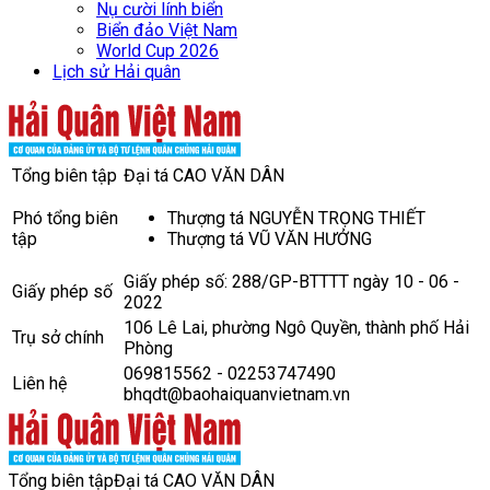
Nụ cười lính biển
Biển đảo Việt Nam
World Cup 2026
Lịch sử Hải quân
Tổng biên tập
Đại tá CAO VĂN DÂN
Phó tổng biên
Thượng tá NGUYỄN TRỌNG THIẾT
tập
Thượng tá VŨ VĂN HƯỞNG
Giấy phép số: 288/GP-BTTTT ngày 10 - 06 -
Giấy phép số
2022
106 Lê Lai, phường Ngô Quyền, thành phố Hải
Trụ sở chính
Phòng
069815562 - 02253747490
Liên hệ
bhqdt@baohaiquanvietnam.vn
Tổng biên tập
Đại tá CAO VĂN DÂN