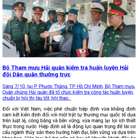
Bộ Tham mưu Hải quân kiểm tra huấn luyện Hải
đội Dân quân thường trực
Sáng 7/10, tại P. Phước Thắng, TP. Hồ Chí Minh, Bộ Tham mưu,
Quân chủng Hải quân đã tổ chức kiểm tra công tác huấn luyện,
chuẩn bị hội thi tàu tốt, hội thao...
Đối với Việt Nam, việc phê chuẩn hiệp định vừa khẳng định
cam kết kiên định đối với một trật tự thương mại quốc tế dựa
trên luật lệ, công bằng và bền vững, vừa mang lại lợi ích thiết
thực trong nước. Hiệp định sẽ là động lực quan trọng để tái cơ
cấu ngành thủy sản theo hướng hiện đại, bền vững và dựa trên