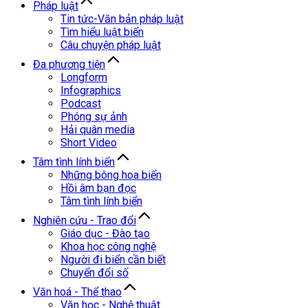
Pháp luật
Tin tức-Văn bản pháp luật
Tìm hiểu luật biển
Câu chuyện pháp luật
Đa phương tiện
Longform
Infographics
Podcast
Phóng sự ảnh
Hải quân media
Short Video
Tâm tình lính biển
Những bông hoa biển
Hồi âm bạn đọc
Tâm tình lính biển
Nghiên cứu - Trao đổi
Giáo dục - Đào tạo
Khoa học công nghệ
Người đi biển cần biết
Chuyển đổi số
Văn hoá - Thể thao
Văn học - Nghệ thuật