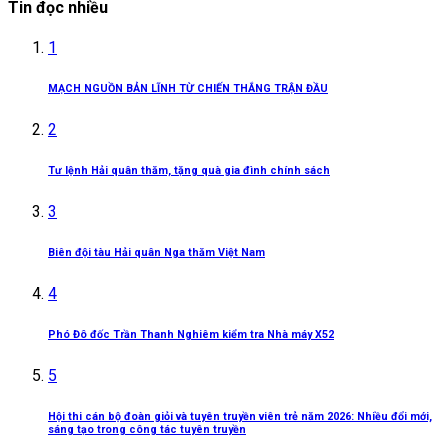
Tin đọc nhiều
1
MẠCH NGUỒN BẢN LĨNH TỪ CHIẾN THẮNG TRẬN ĐẦU
2
Tư lệnh Hải quân thăm, tặng quà gia đình chính sách
3
Biên đội tàu Hải quân Nga thăm Việt Nam
4
Phó Đô đốc Trần Thanh Nghiêm kiểm tra Nhà máy X52
5
Hội thi cán bộ đoàn giỏi và tuyên truyền viên trẻ năm 2026: Nhiều đổi mới,
sáng tạo trong công tác tuyên truyền