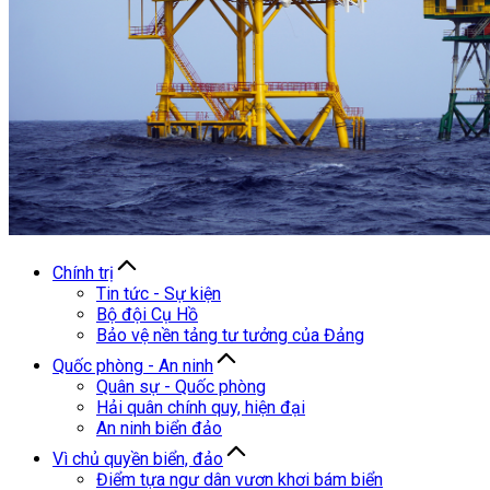
Chính trị
Tin tức - Sự kiện
Bộ đội Cụ Hồ
Bảo vệ nền tảng tư tưởng của Đảng
Quốc phòng - An ninh
Quân sự - Quốc phòng
Hải quân chính quy, hiện đại
An ninh biển đảo
Vì chủ quyền biển, đảo
Điểm tựa ngư dân vươn khơi bám biển