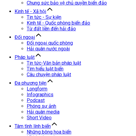
Chung sức bảo vệ chủ quyền biển đảo
Kinh tế - Xã hội
Tin tức - Sự kiện
Kinh tế - Quốc phòng biển đảo
Từ đất liền đến hải đảo
Đối ngoại
Đối ngoại quốc phòng
Hải quân nước ngoài
Pháp luật
Tin tức-Văn bản pháp luật
Tìm hiểu luật biển
Câu chuyện pháp luật
Đa phương tiện
Longform
Infographics
Podcast
Phóng sự ảnh
Hải quân media
Short Video
Tâm tình lính biển
Những bông hoa biển