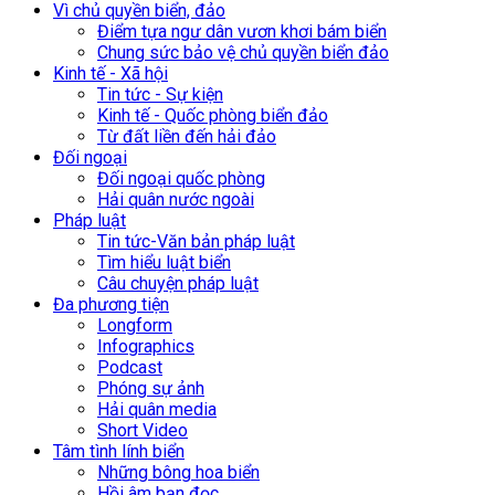
Vì chủ quyền biển, đảo
Điểm tựa ngư dân vươn khơi bám biển
Chung sức bảo vệ chủ quyền biển đảo
Kinh tế - Xã hội
Tin tức - Sự kiện
Kinh tế - Quốc phòng biển đảo
Từ đất liền đến hải đảo
Đối ngoại
Đối ngoại quốc phòng
Hải quân nước ngoài
Pháp luật
Tin tức-Văn bản pháp luật
Tìm hiểu luật biển
Câu chuyện pháp luật
Đa phương tiện
Longform
Infographics
Podcast
Phóng sự ảnh
Hải quân media
Short Video
Tâm tình lính biển
Những bông hoa biển
Hồi âm bạn đọc