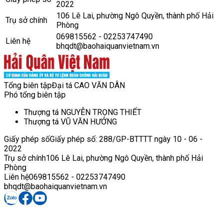
2022
106 Lê Lai, phường Ngô Quyền, thành phố Hải
Trụ sở chính
Phòng
069815562 - 02253747490
Liên hệ
bhqdt@baohaiquanvietnam.vn
Tổng biên tập
Đại tá CAO VĂN DÂN
Phó tổng biên tập
Thượng tá NGUYỄN TRỌNG THIẾT
Thượng tá VŨ VĂN HƯỞNG
Giấy phép số
Giấy phép số: 288/GP-BTTTT ngày 10 - 06 -
2022
Trụ sở chính
106 Lê Lai, phường Ngô Quyền, thành phố Hải
Phòng
Liên hệ
069815562 - 02253747490
bhqdt@baohaiquanvietnam.vn