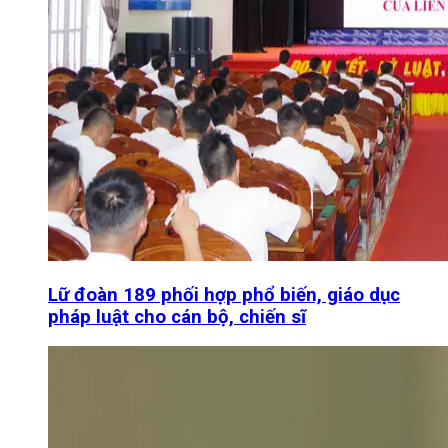
Lữ đoàn 189 phối hợp phổ biến, giáo dục
pháp luật cho cán bộ, chiến sĩ