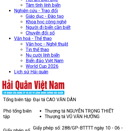
Tâm tình lính biển
Nghiên cứu - Trao đổi
Giáo dục - Đào tạo
Khoa học công nghệ
Người đi biển cần biết
Chuyển đổi số
Văn hoá - Thể thao
Văn học - Nghệ thuật
Tin thể thao
Nụ cười lính biển
Biển đảo Việt Nam
World Cup 2026
Lịch sử Hải quân
Tổng biên tập
Đại tá CAO VĂN DÂN
Phó tổng biên
Thượng tá NGUYỄN TRỌNG THIẾT
tập
Thượng tá VŨ VĂN HƯỞNG
Giấy phép số: 288/GP-BTTTT ngày 10 - 06 -
Giấy phép số