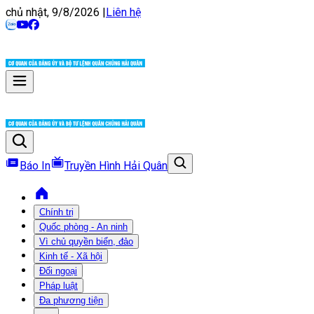
chủ nhật, 9/8/2026
|
Liên hệ
Báo In
Truyền Hình Hải Quân
Chính trị
Quốc phòng - An ninh
Vì chủ quyền biển, đảo
Kinh tế - Xã hội
Đối ngoại
Pháp luật
Đa phương tiện