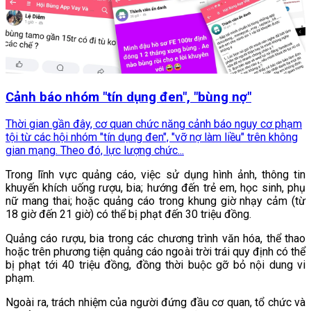
Cảnh báo nhóm "tín dụng đen", "bùng nợ"
Thời gian gần đây, cơ quan chức năng cảnh báo nguy cơ phạm
tội từ các hội nhóm "tín dụng đen", "vỡ nợ làm liều" trên không
gian mạng. Theo đó, lực lượng chức...
Trong lĩnh vực quảng cáo, việc sử dụng hình ảnh, thông tin
khuyến khích uống rượu, bia; hướng đến trẻ em, học sinh, phụ
nữ mang thai; hoặc quảng cáo trong khung giờ nhạy cảm (từ
18 giờ đến 21 giờ) có thể bị phạt đến 30 triệu đồng.
Quảng cáo rượu, bia trong các chương trình văn hóa, thể thao
hoặc trên phương tiện quảng cáo ngoài trời trái quy định có thể
bị phạt tới 40 triệu đồng, đồng thời buộc gỡ bỏ nội dung vi
phạm.
Ngoài ra, trách nhiệm của người đứng đầu cơ quan, tổ chức và