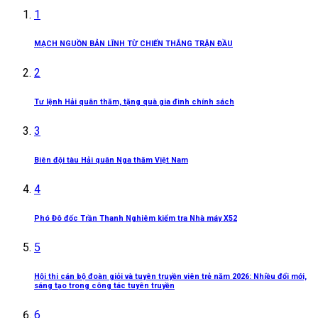
1
MẠCH NGUỒN BẢN LĨNH TỪ CHIẾN THẮNG TRẬN ĐẦU
2
Tư lệnh Hải quân thăm, tặng quà gia đình chính sách
3
Biên đội tàu Hải quân Nga thăm Việt Nam
4
Phó Đô đốc Trần Thanh Nghiêm kiểm tra Nhà máy X52
5
Hội thi cán bộ đoàn giỏi và tuyên truyền viên trẻ năm 2026: Nhiều đổi mới,
sáng tạo trong công tác tuyên truyền
6