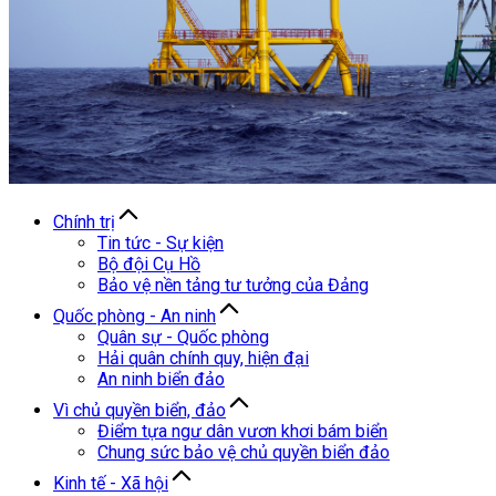
Chính trị
Tin tức - Sự kiện
Bộ đội Cụ Hồ
Bảo vệ nền tảng tư tưởng của Đảng
Quốc phòng - An ninh
Quân sự - Quốc phòng
Hải quân chính quy, hiện đại
An ninh biển đảo
Vì chủ quyền biển, đảo
Điểm tựa ngư dân vươn khơi bám biển
Chung sức bảo vệ chủ quyền biển đảo
Kinh tế - Xã hội