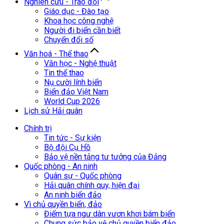
Nghiên cứu - Trao đổi
Giáo dục - Đào tạo
Khoa học công nghệ
Người đi biển cần biết
Chuyển đổi số
Văn hoá - Thể thao
Văn học - Nghệ thuật
Tin thể thao
Nụ cười lính biển
Biển đảo Việt Nam
World Cup 2026
Lịch sử Hải quân
Chính trị
Tin tức - Sự kiện
Bộ đội Cụ Hồ
Bảo vệ nền tảng tư tưởng của Đảng
Quốc phòng - An ninh
Quân sự - Quốc phòng
Hải quân chính quy, hiện đại
An ninh biển đảo
Vì chủ quyền biển, đảo
Điểm tựa ngư dân vươn khơi bám biển
Chung sức bảo vệ chủ quyền biển đảo