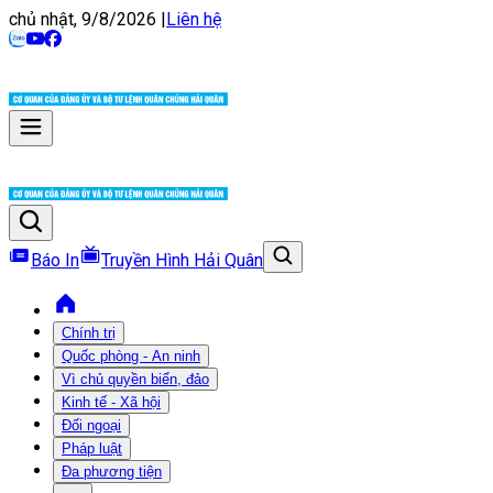
chủ nhật, 9/8/2026
|
Liên hệ
Báo In
Truyền Hình Hải Quân
Chính trị
Quốc phòng - An ninh
Vì chủ quyền biển, đảo
Kinh tế - Xã hội
Đối ngoại
Pháp luật
Đa phương tiện