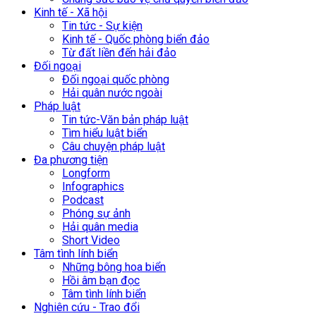
Kinh tế - Xã hội
Tin tức - Sự kiện
Kinh tế - Quốc phòng biển đảo
Từ đất liền đến hải đảo
Đối ngoại
Đối ngoại quốc phòng
Hải quân nước ngoài
Pháp luật
Tin tức-Văn bản pháp luật
Tìm hiểu luật biển
Câu chuyện pháp luật
Đa phương tiện
Longform
Infographics
Podcast
Phóng sự ảnh
Hải quân media
Short Video
Tâm tình lính biển
Những bông hoa biển
Hồi âm bạn đọc
Tâm tình lính biển
Nghiên cứu - Trao đổi