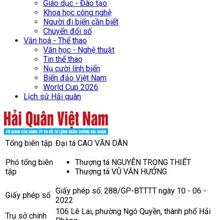
Giáo dục - Đào tạo
Khoa học công nghệ
Người đi biển cần biết
Chuyển đổi số
Văn hoá - Thể thao
Văn học - Nghệ thuật
Tin thể thao
Nụ cười lính biển
Biển đảo Việt Nam
World Cup 2026
Lịch sử Hải quân
Tổng biên tập
Đại tá CAO VĂN DÂN
Phó tổng biên
Thượng tá NGUYỄN TRỌNG THIẾT
tập
Thượng tá VŨ VĂN HƯỞNG
Giấy phép số: 288/GP-BTTTT ngày 10 - 06 -
Giấy phép số
2022
106 Lê Lai, phường Ngô Quyền, thành phố Hải
Trụ sở chính