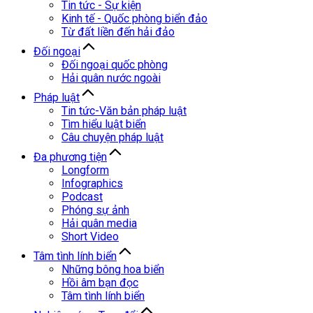
Tin tức - Sự kiện
Kinh tế - Quốc phòng biển đảo
Từ đất liền đến hải đảo
Đối ngoại
Đối ngoại quốc phòng
Hải quân nước ngoài
Pháp luật
Tin tức-Văn bản pháp luật
Tìm hiểu luật biển
Câu chuyện pháp luật
Đa phương tiện
Longform
Infographics
Podcast
Phóng sự ảnh
Hải quân media
Short Video
Tâm tình lính biển
Những bông hoa biển
Hồi âm bạn đọc
Tâm tình lính biển