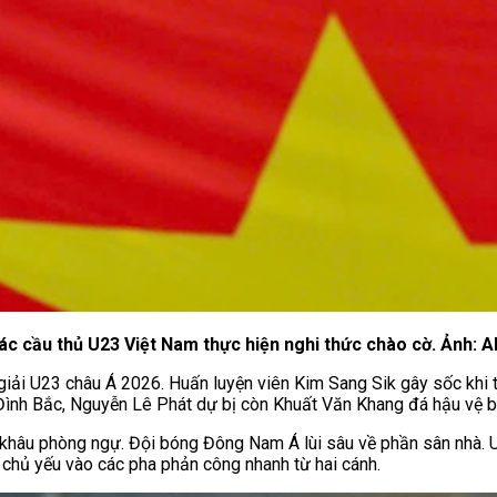
c cầu thủ U23 Việt Nam thực hiện nghi thức chào cờ. Ảnh: 
giải U23 châu Á 2026. Huấn luyện viên Kim Sang Sik gây sốc khi t
ình Bắc, Nguyễn Lê Phát dự bị còn Khuất Văn Khang đá hậu vệ b
 khâu phòng ngự. Đội bóng Đông Nam Á lùi sâu về phần sân nhà. U
chủ yếu vào các pha phản công nhanh từ hai cánh.