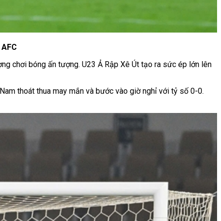
h: AFC
ượng chơi bóng ấn tượng. U23 Ả Rập Xê Út tạo ra sức ép lớn lên
t Nam thoát thua may mắn và bước vào giờ nghỉ với tỷ số 0-0.