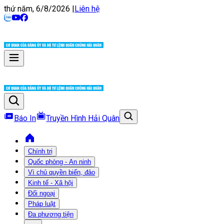
thứ năm, 6/8/2026
|
Liên hệ
Báo In
Truyền Hình Hải Quân
Chính trị
Quốc phòng - An ninh
Vì chủ quyền biển, đảo
Kinh tế - Xã hội
Đối ngoại
Pháp luật
Đa phương tiện