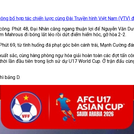
ng bố hợp tác chiến lược cùng Đài Truyền hình Việt Nam (VTV) để 
 công. Phút 48, Đại Nhân căng ngang thuận lợi để Nguyễn Văn Dư
m Mahrous đi bóng lắt léo rồi dứt điểm hiểm hóc, gỡ hòa 2-2.
Phút 69, từ tình huống đá phạt góc bên cánh trái, Mạnh Cường đ
 xuất sắc, cùng hàng phòng ngự hóa giải hoàn toàn các đợt tấn c
thời lần đầu tiên trong lịch sử dự U17 World Cup. Ở trận đấu cù
nhì bảng D.