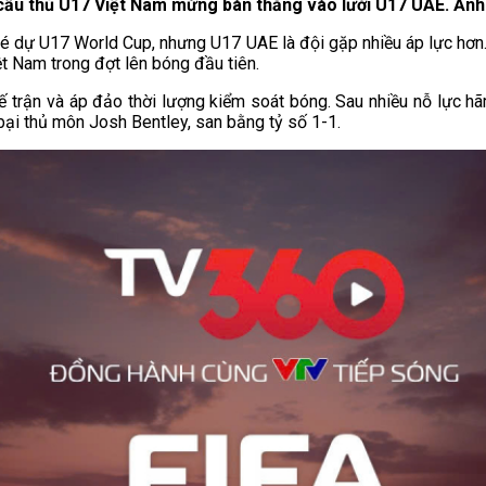
cầu thủ U17 Việt Nam mừng bàn thắng vào lưới U17 UAE. Ảnh
vé dự U17 World Cup, nhưng U17 UAE là đội gặp nhiều áp lực hơn
ệt Nam trong đợt lên bóng đầu tiên.
ế trận và áp đảo thời lượng kiểm soát bóng. Sau nhiều nỗ lực h
ại thủ môn Josh Bentley, san bằng tỷ số 1-1.