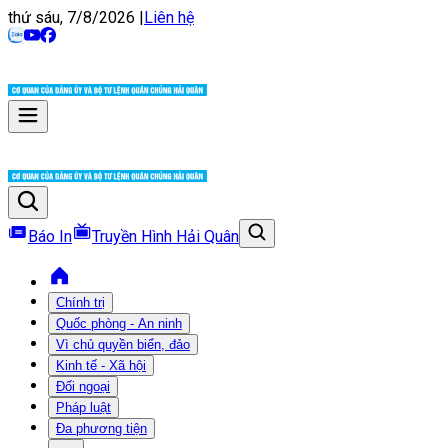
thứ sáu, 7/8/2026
|
Liên hệ
Báo In
Truyền Hình Hải Quân
Chính trị
Quốc phòng - An ninh
Vì chủ quyền biển, đảo
Kinh tế - Xã hội
Đối ngoại
Pháp luật
Đa phương tiện