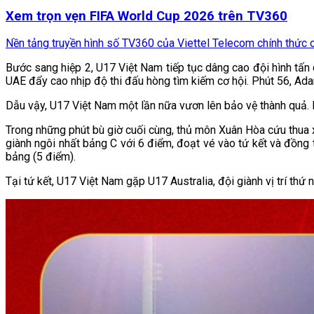
Xem trọn vẹn FIFA World Cup 2026 trên TV360
Nền tảng truyền hình số TV360 của Viettel Telecom chính thức cô
Bước sang hiệp 2, U17 Việt Nam tiếp tục dâng cao đội hình tấn
UAE đẩy cao nhịp độ thi đấu hòng tìm kiếm cơ hội. Phút 56, Ada
Dẫu vậy, U17 Việt Nam một lần nữa vươn lên bảo vệ thành quả. 
Trong những phút bù giờ cuối cùng, thủ môn Xuân Hòa cứu thua
giành ngôi nhất bảng C với 6 điểm, đoạt vé vào tứ kết và đồng 
bảng (5 điểm).
Tại tứ kết, U17 Việt Nam gặp U17 Australia, đội giành vị trí thứ 