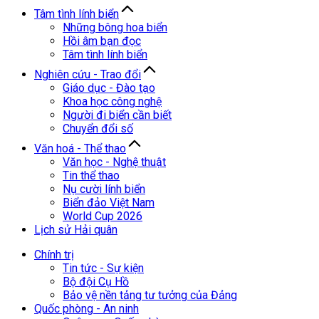
Tâm tình lính biển
Những bông hoa biển
Hồi âm bạn đọc
Tâm tình lính biển
Nghiên cứu - Trao đổi
Giáo dục - Đào tạo
Khoa học công nghệ
Người đi biển cần biết
Chuyển đổi số
Văn hoá - Thể thao
Văn học - Nghệ thuật
Tin thể thao
Nụ cười lính biển
Biển đảo Việt Nam
World Cup 2026
Lịch sử Hải quân
Chính trị
Tin tức - Sự kiện
Bộ đội Cụ Hồ
Bảo vệ nền tảng tư tưởng của Đảng
Quốc phòng - An ninh