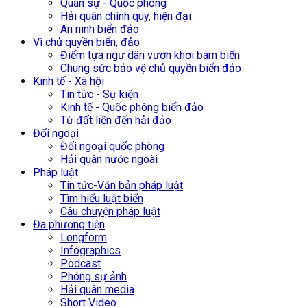
Quân sự - Quốc phòng
Hải quân chính quy, hiện đại
An ninh biển đảo
Vì chủ quyền biển, đảo
Điểm tựa ngư dân vươn khơi bám biển
Chung sức bảo vệ chủ quyền biển đảo
Kinh tế - Xã hội
Tin tức - Sự kiện
Kinh tế - Quốc phòng biển đảo
Từ đất liền đến hải đảo
Đối ngoại
Đối ngoại quốc phòng
Hải quân nước ngoài
Pháp luật
Tin tức-Văn bản pháp luật
Tìm hiểu luật biển
Câu chuyện pháp luật
Đa phương tiện
Longform
Infographics
Podcast
Phóng sự ảnh
Hải quân media
Short Video