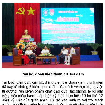
Cán bộ, đoàn viên tham gia tọa đàm
Tại buổi diễn đàn, cán bộ, đảng viên trẻ, đoàn viên, thanh niên
đã bày tỏ những ý kiến, quan điểm của mình về thực trạng việc
tu dưỡng, rèn luyện phẩm chất đạo đức, tác phong, lề lối làm
việc; việc chấp hành pháp luật, kỷ luật, thực hiện 10 lời thề, 12
điều kỷ luật của quân nhân. Từ đó xác định rõ vai trò, trách
nhiệm của thanh niên trong sự nghiệp bảo vệ chủ quyền biển