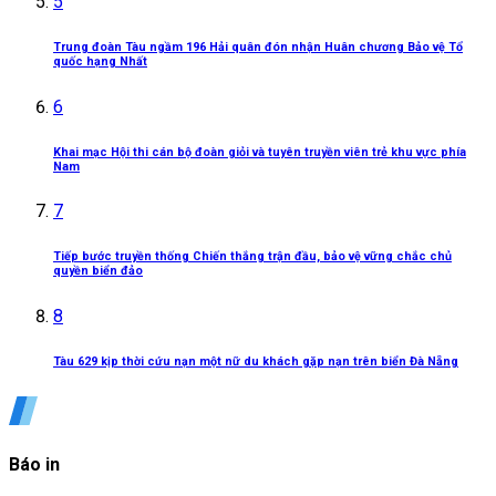
5
Trung đoàn Tàu ngầm 196 Hải quân đón nhận Huân chương Bảo vệ Tổ
quốc hạng Nhất
6
Khai mạc Hội thi cán bộ đoàn giỏi và tuyên truyền viên trẻ khu vực phía
Nam
7
Tiếp bước truyền thống Chiến thắng trận đầu, bảo vệ vững chắc chủ
quyền biển đảo
8
Tàu 629 kịp thời cứu nạn một nữ du khách gặp nạn trên biển Đà Nẵng
Báo in