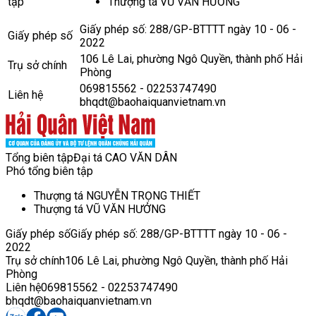
tập
Thượng tá VŨ VĂN HƯỞNG
Giấy phép số: 288/GP-BTTTT ngày 10 - 06 -
Giấy phép số
2022
106 Lê Lai, phường Ngô Quyền, thành phố Hải
Trụ sở chính
Phòng
069815562 - 02253747490
Liên hệ
bhqdt@baohaiquanvietnam.vn
Tổng biên tập
Đại tá CAO VĂN DÂN
Phó tổng biên tập
Thượng tá NGUYỄN TRỌNG THIẾT
Thượng tá VŨ VĂN HƯỞNG
Giấy phép số
Giấy phép số: 288/GP-BTTTT ngày 10 - 06 -
2022
Trụ sở chính
106 Lê Lai, phường Ngô Quyền, thành phố Hải
Phòng
Liên hệ
069815562 - 02253747490
bhqdt@baohaiquanvietnam.vn