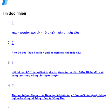
Tin đọc nhiều
1
MẠCH NGUỒN BẢN LĨNH TỪ CHIẾN THẮNG TRẬN ĐẦU
2
Phó Đô đốc Trần Thanh Nghiêm kiểm tra Nhà máy X52
3
Hội thi cán bộ đoàn giỏi và tuyên truyền viên trẻ năm 2026: Nhiều đổi mới,
sáng tạo trong công tác tuyên truyền
4
Thượng tướng Phạm Hoài Nam dự Lễ khởi công đóng mới tàu hộ vệ chống
ngầm đa năng tại Tổng công ty Sông Thu