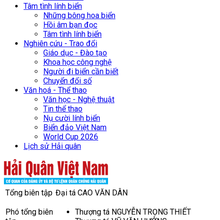
Tâm tình lính biển
Những bông hoa biển
Hồi âm bạn đọc
Tâm tình lính biển
Nghiên cứu - Trao đổi
Giáo dục - Đào tạo
Khoa học công nghệ
Người đi biển cần biết
Chuyển đổi số
Văn hoá - Thể thao
Văn học - Nghệ thuật
Tin thể thao
Nụ cười lính biển
Biển đảo Việt Nam
World Cup 2026
Lịch sử Hải quân
Tổng biên tập
Đại tá CAO VĂN DÂN
Phó tổng biên
Thượng tá NGUYỄN TRỌNG THIẾT