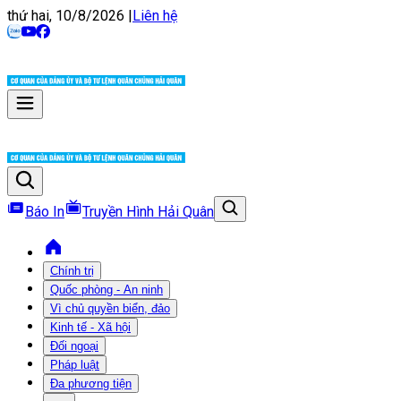
thứ hai, 10/8/2026
|
Liên hệ
Báo In
Truyền Hình Hải Quân
Chính trị
Quốc phòng - An ninh
Vì chủ quyền biển, đảo
Kinh tế - Xã hội
Đối ngoại
Pháp luật
Đa phương tiện