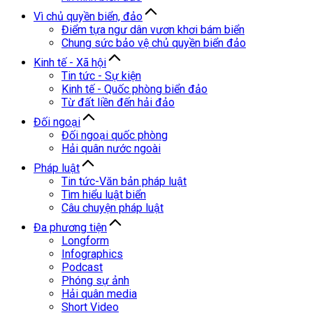
Vì chủ quyền biển, đảo
Điểm tựa ngư dân vươn khơi bám biển
Chung sức bảo vệ chủ quyền biển đảo
Kinh tế - Xã hội
Tin tức - Sự kiện
Kinh tế - Quốc phòng biển đảo
Từ đất liền đến hải đảo
Đối ngoại
Đối ngoại quốc phòng
Hải quân nước ngoài
Pháp luật
Tin tức-Văn bản pháp luật
Tìm hiểu luật biển
Câu chuyện pháp luật
Đa phương tiện
Longform
Infographics
Podcast
Phóng sự ảnh
Hải quân media
Short Video