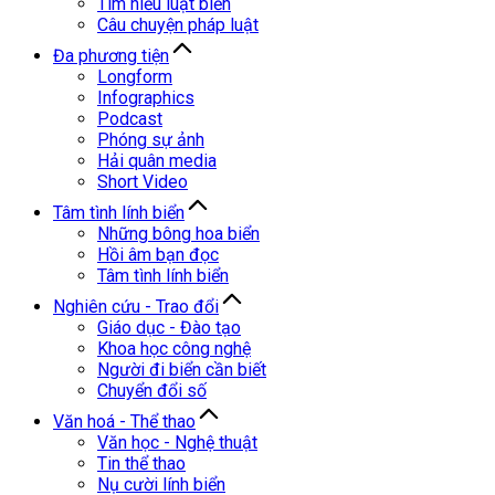
Tìm hiểu luật biển
Câu chuyện pháp luật
Đa phương tiện
Longform
Infographics
Podcast
Phóng sự ảnh
Hải quân media
Short Video
Tâm tình lính biển
Những bông hoa biển
Hồi âm bạn đọc
Tâm tình lính biển
Nghiên cứu - Trao đổi
Giáo dục - Đào tạo
Khoa học công nghệ
Người đi biển cần biết
Chuyển đổi số
Văn hoá - Thể thao
Văn học - Nghệ thuật
Tin thể thao
Nụ cười lính biển