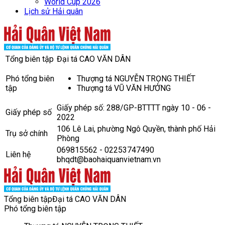
World Cup 2026
Lịch sử Hải quân
Tổng biên tập
Đại tá CAO VĂN DÂN
Phó tổng biên
Thượng tá NGUYỄN TRỌNG THIẾT
tập
Thượng tá VŨ VĂN HƯỞNG
Giấy phép số: 288/GP-BTTTT ngày 10 - 06 -
Giấy phép số
2022
106 Lê Lai, phường Ngô Quyền, thành phố Hải
Trụ sở chính
Phòng
069815562 - 02253747490
Liên hệ
bhqdt@baohaiquanvietnam.vn
Tổng biên tập
Đại tá CAO VĂN DÂN
Phó tổng biên tập