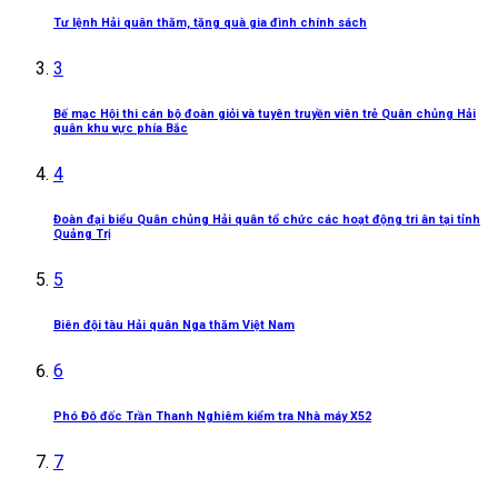
Tư lệnh Hải quân thăm, tặng quà gia đình chính sách
3
Bế mạc Hội thi cán bộ đoàn giỏi và tuyên truyền viên trẻ Quân chủng Hải
quân khu vực phía Bắc
4
Đoàn đại biểu Quân chủng Hải quân tổ chức các hoạt động tri ân tại tỉnh
Quảng Trị
5
Biên đội tàu Hải quân Nga thăm Việt Nam
6
Phó Đô đốc Trần Thanh Nghiêm kiểm tra Nhà máy X52
7