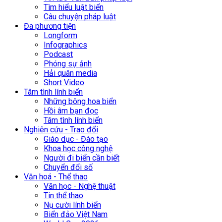
Tìm hiểu luật biển
Câu chuyện pháp luật
Đa phương tiện
Longform
Infographics
Podcast
Phóng sự ảnh
Hải quân media
Short Video
Tâm tình lính biển
Những bông hoa biển
Hồi âm bạn đọc
Tâm tình lính biển
Nghiên cứu - Trao đổi
Giáo dục - Đào tạo
Khoa học công nghệ
Người đi biển cần biết
Chuyển đổi số
Văn hoá - Thể thao
Văn học - Nghệ thuật
Tin thể thao
Nụ cười lính biển
Biển đảo Việt Nam