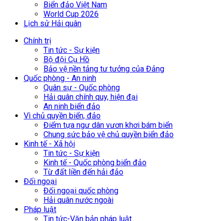
Biển đảo Việt Nam
World Cup 2026
Lịch sử Hải quân
Chính trị
Tin tức - Sự kiện
Bộ đội Cụ Hồ
Bảo vệ nền tảng tư tưởng của Đảng
Quốc phòng - An ninh
Quân sự - Quốc phòng
Hải quân chính quy, hiện đại
An ninh biển đảo
Vì chủ quyền biển, đảo
Điểm tựa ngư dân vươn khơi bám biển
Chung sức bảo vệ chủ quyền biển đảo
Kinh tế - Xã hội
Tin tức - Sự kiện
Kinh tế - Quốc phòng biển đảo
Từ đất liền đến hải đảo
Đối ngoại
Đối ngoại quốc phòng
Hải quân nước ngoài
Pháp luật
Tin tức-Văn bản pháp luật