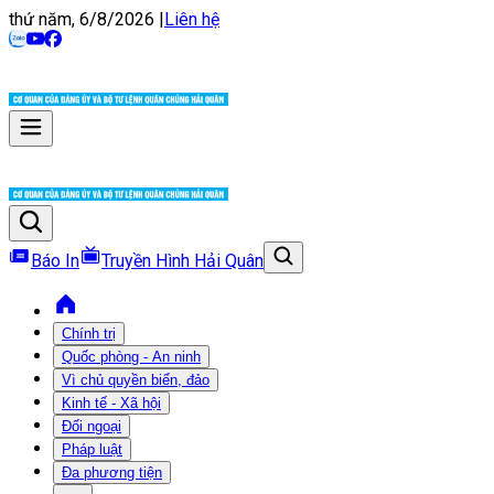
thứ năm, 6/8/2026
|
Liên hệ
Báo In
Truyền Hình Hải Quân
Chính trị
Quốc phòng - An ninh
Vì chủ quyền biển, đảo
Kinh tế - Xã hội
Đối ngoại
Pháp luật
Đa phương tiện