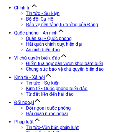
Chính trị
Tin tức - Sự kiện
Bộ đội Cụ Hồ
Bảo vệ nền tảng tư tưởng của Đảng
Quốc phòng - An ninh
Quân sự - Quốc phòng
Hải quân chính quy, hiện đại
An ninh biển đảo
Vì chủ quyền biển, đảo
Điểm tựa ngư dân vươn khơi bám biển
Chung sức bảo vệ chủ quyền biển đảo
Kinh tế - Xã hội
Tin tức - Sự kiện
Kinh tế - Quốc phòng biển đảo
Từ đất liền đến hải đảo
Đối ngoại
Đối ngoại quốc phòng
Hải quân nước ngoài
Pháp luật
Tin tức-Văn bản pháp luật