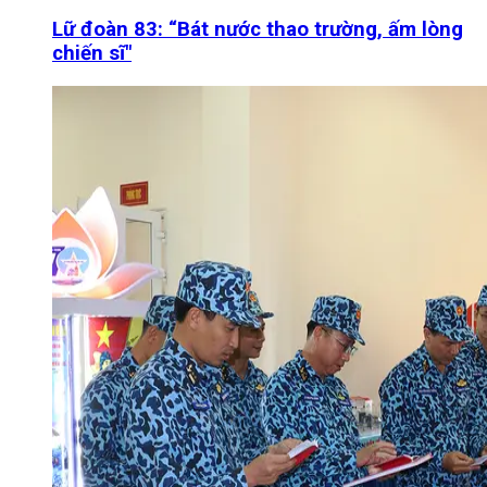
Lữ đoàn 83: “Bát nước thao trường, ấm lòng
chiến sĩ"