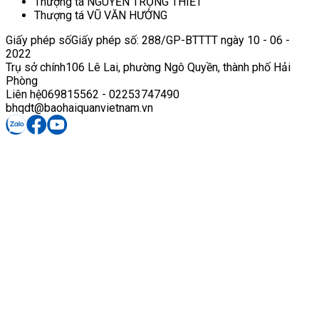
Thượng tá NGUYỄN TRỌNG THIẾT
Thượng tá VŨ VĂN HƯỞNG
Giấy phép số
Giấy phép số: 288/GP-BTTTT ngày 10 - 06 -
2022
Trụ sở chính
106 Lê Lai, phường Ngô Quyền, thành phố Hải
Phòng
Liên hệ
069815562 - 02253747490
bhqdt@baohaiquanvietnam.vn