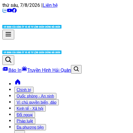
thứ sáu, 7/8/2026
|
Liên hệ
Báo In
Truyền Hình Hải Quân
Chính trị
Quốc phòng - An ninh
Vì chủ quyền biển, đảo
Kinh tế - Xã hội
Đối ngoại
Pháp luật
Đa phương tiện