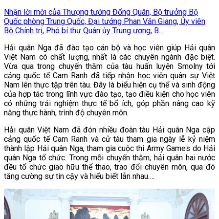
Nhận lời mời của Thượng tướng Đổng Quân, Bộ trưởng Bộ
Quốc phòng Trung Quốc, Đại tướng Phan Văn Giang, Ủy viên
Bộ Chính trị, Phó bí thư Quân ủy Trung ương, B...
Hải quân Nga đã đào tạo cán bộ và học viên giúp Hải quân
Việt Nam có chất lượng, nhất là các chuyên ngành đặc biệt.
Vừa qua trong chuyến thăm của tàu huấn luyện Smolny tới
cảng quốc tế Cam Ranh đã tiếp nhận học viên quân sự Việt
Nam lên thực tập trên tàu. Đây là biểu hiện cụ thể và sinh động
của hợp tác trong lĩnh vực đào tạo, tạo điều kiện cho học viên
có những trải nghiệm thực tế bổ ích, góp phần nâng cao kỹ
năng thực hành, trình độ chuyên môn.
Hải quân Việt Nam đã đón nhiều đoàn tàu Hải quân Nga cập
cảng quốc tế Cam Ranh và cử tàu tham gia ngày lễ kỷ niệm
thành lập Hải quân Nga, tham gia cuộc thi Army Games do Hải
quân Nga tổ chức. Trong mỗi chuyến thăm, hải quân hai nước
đều tổ chức giao hữu thể thao, trao đổi chuyên môn, qua đó
tăng cường sự tin cậy và hiểu biết lẫn nhau….