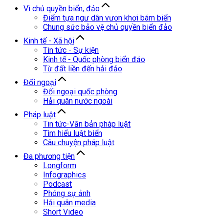
Vì chủ quyền biển, đảo
Điểm tựa ngư dân vươn khơi bám biển
Chung sức bảo vệ chủ quyền biển đảo
Kinh tế - Xã hội
Tin tức - Sự kiện
Kinh tế - Quốc phòng biển đảo
Từ đất liền đến hải đảo
Đối ngoại
Đối ngoại quốc phòng
Hải quân nước ngoài
Pháp luật
Tin tức-Văn bản pháp luật
Tìm hiểu luật biển
Câu chuyện pháp luật
Đa phương tiện
Longform
Infographics
Podcast
Phóng sự ảnh
Hải quân media
Short Video