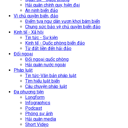
Hải quân chính quy, hiện đại
An ninh biển đảo
Vì chủ quyền biển, đảo
Điểm tựa ngư dân vươn khơi bám biển
Chung sức bảo vệ chủ quyền biển đảo
Kinh tế - Xã hội
Tin tức - Sự kiện
Kinh tế - Quốc phòng biển đảo
Từ đất liền đến hải đảo
Đối ngoại
Đối ngoại quốc phòng
Hải quân nước ngoài
Pháp luật
Tin tức-Văn bản pháp luật
Tìm hiểu luật biển
Câu chuyện pháp luật
Đa phương tiện
Longform
Infographics
Podcast
Phóng sự ảnh
Hải quân media
Short Video