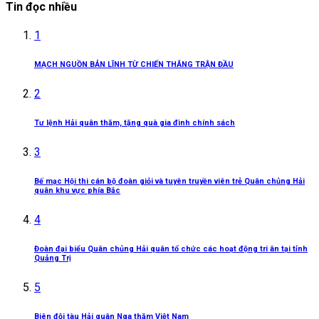
Tin đọc nhiều
1
MẠCH NGUỒN BẢN LĨNH TỪ CHIẾN THẮNG TRẬN ĐẦU
2
Tư lệnh Hải quân thăm, tặng quà gia đình chính sách
3
Bế mạc Hội thi cán bộ đoàn giỏi và tuyên truyền viên trẻ Quân chủng Hải
quân khu vực phía Bắc
4
Đoàn đại biểu Quân chủng Hải quân tổ chức các hoạt động tri ân tại tỉnh
Quảng Trị
5
Biên đội tàu Hải quân Nga thăm Việt Nam