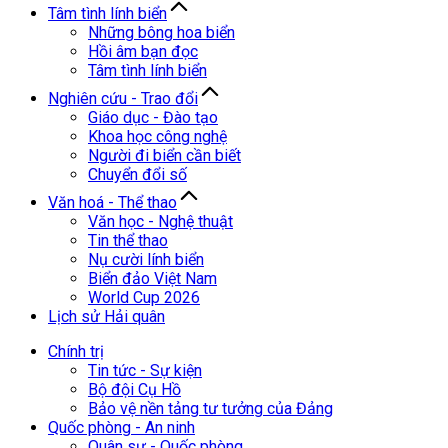
Tâm tình lính biển
Những bông hoa biển
Hồi âm bạn đọc
Tâm tình lính biển
Nghiên cứu - Trao đổi
Giáo dục - Đào tạo
Khoa học công nghệ
Người đi biển cần biết
Chuyển đổi số
Văn hoá - Thể thao
Văn học - Nghệ thuật
Tin thể thao
Nụ cười lính biển
Biển đảo Việt Nam
World Cup 2026
Lịch sử Hải quân
Chính trị
Tin tức - Sự kiện
Bộ đội Cụ Hồ
Bảo vệ nền tảng tư tưởng của Đảng
Quốc phòng - An ninh
Quân sự - Quốc phòng