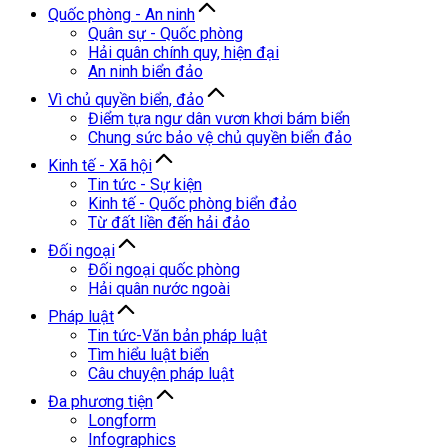
Quốc phòng - An ninh
Quân sự - Quốc phòng
Hải quân chính quy, hiện đại
An ninh biển đảo
Vì chủ quyền biển, đảo
Điểm tựa ngư dân vươn khơi bám biển
Chung sức bảo vệ chủ quyền biển đảo
Kinh tế - Xã hội
Tin tức - Sự kiện
Kinh tế - Quốc phòng biển đảo
Từ đất liền đến hải đảo
Đối ngoại
Đối ngoại quốc phòng
Hải quân nước ngoài
Pháp luật
Tin tức-Văn bản pháp luật
Tìm hiểu luật biển
Câu chuyện pháp luật
Đa phương tiện
Longform
Infographics