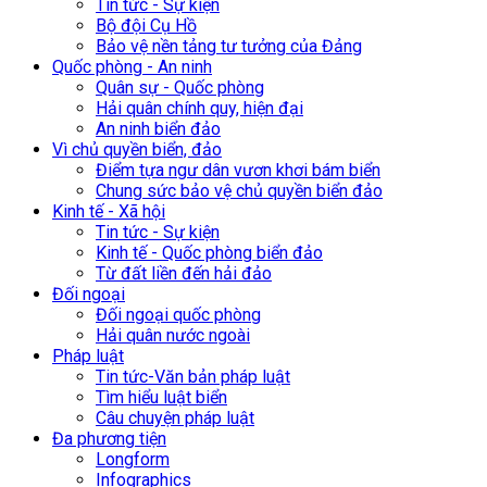
Tin tức - Sự kiện
Bộ đội Cụ Hồ
Bảo vệ nền tảng tư tưởng của Đảng
Quốc phòng - An ninh
Quân sự - Quốc phòng
Hải quân chính quy, hiện đại
An ninh biển đảo
Vì chủ quyền biển, đảo
Điểm tựa ngư dân vươn khơi bám biển
Chung sức bảo vệ chủ quyền biển đảo
Kinh tế - Xã hội
Tin tức - Sự kiện
Kinh tế - Quốc phòng biển đảo
Từ đất liền đến hải đảo
Đối ngoại
Đối ngoại quốc phòng
Hải quân nước ngoài
Pháp luật
Tin tức-Văn bản pháp luật
Tìm hiểu luật biển
Câu chuyện pháp luật
Đa phương tiện
Longform
Infographics