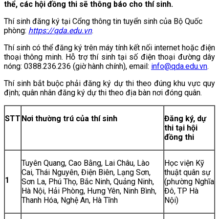
thể, các hội đồng thi sẽ thông báo cho thí sinh.
Thí sinh đăng ký tại Cổng thông tin tuyển sinh của Bộ Quốc
phòng:
https://qda.edu.vn
.
Thí sinh có thể đăng ký trên máy tính kết nối internet hoặc điện
thoại thông minh. Hỗ trợ thí sinh tại số điện thoại đường dây
nóng: 0388.236.236 (giờ hành chính), email:
info@qda.edu.vn
.
Thí sinh bắt buộc phải đăng ký dự thi theo đúng khu vực quy
định; quân nhân đăng ký dự thi theo địa bàn nơi đóng quân.
STT
Nơi thường trú của thí sinh
Đăng ký, dự
thi tại hội
đồng thi
Tuyên Quang, Cao Bằng, Lai Châu, Lào
Học viện Kỹ
Cai, Thái Nguyên, Điện Biên, Lạng Sơn,
thuật quân sự
1
Sơn La, Phú Thọ, Bắc Ninh, Quảng Ninh,
(phường Nghĩa
Hà Nội, Hải Phòng, Hưng Yên, Ninh Bình,
Đô, TP Hà
Thanh Hóa, Nghệ An, Hà Tĩnh
Nội)