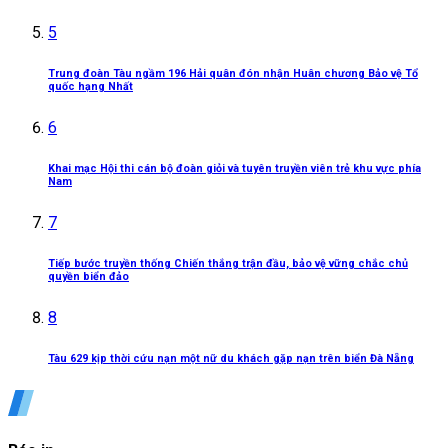
5
Trung đoàn Tàu ngầm 196 Hải quân đón nhận Huân chương Bảo vệ Tổ
quốc hạng Nhất
6
Khai mạc Hội thi cán bộ đoàn giỏi và tuyên truyền viên trẻ khu vực phía
Nam
7
Tiếp bước truyền thống Chiến thắng trận đầu, bảo vệ vững chắc chủ
quyền biển đảo
8
Tàu 629 kịp thời cứu nạn một nữ du khách gặp nạn trên biển Đà Nẵng