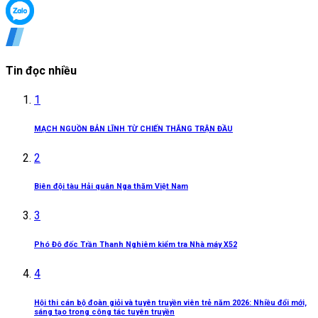
Tin đọc nhiều
1
MẠCH NGUỒN BẢN LĨNH TỪ CHIẾN THẮNG TRẬN ĐẦU
2
Biên đội tàu Hải quân Nga thăm Việt Nam
3
Phó Đô đốc Trần Thanh Nghiêm kiểm tra Nhà máy X52
4
Hội thi cán bộ đoàn giỏi và tuyên truyền viên trẻ năm 2026: Nhiều đổi mới,
sáng tạo trong công tác tuyên truyền