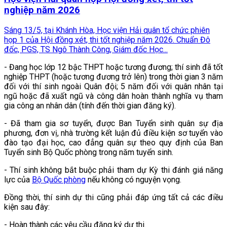
nghiệp năm 2026
Sáng 13/5, tại Khánh Hòa, Học viện Hải quân tổ chức phiên
họp 1 của Hội đồng xét, thi tốt nghiệp năm 2026. Chuẩn Đô
đốc, PGS, TS Ngô Thành Công, Giám đốc Học...
- Đang học lớp 12 bậc THPT hoặc tương đương; thí sinh đã tốt
nghiệp THPT (hoặc tương đương trở lên) trong thời gian 3 năm
đối với thí sinh ngoài Quân đội; 5 năm đối với quân nhân tại
ngũ hoặc đã xuất ngũ và công dân hoàn thành nghĩa vụ tham
gia công an nhân dân (tính đến thời gian đăng ký).
- Đã tham gia sơ tuyển, được Ban Tuyển sinh quân sự địa
phương, đơn vị, nhà trường kết luận đủ điều kiện sơ tuyển vào
đào tạo đại học, cao đẳng quân sự theo quy định của Ban
Tuyển sinh Bộ Quốc phòng trong năm tuyển sinh.
- Thí sinh không bắt buộc phải tham dự Kỳ thi đánh giá năng
lực của
Bộ Quốc phòng
nếu không có nguyện vọng.
Đồng thời, thí sinh dự thi cũng phải đáp ứng tất cả các điều
kiện sau đây:
- Hoàn thành các yêu cầu đăng ký dự thi.