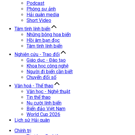
Podcast
Phóng sự ảnh
Hải quân media
Short Video
Tâm tình lính biển
Những bông hoa biển
Hồi âm bạn đọc
Tâm tình lính biển
Nghiên cứu - Trao đổi
Giáo dục - Đào tạo
Khoa học công nghệ
Người đi biển cần biết
Chuyển đổi số
Văn hoá - Thể thao
Văn học - Nghệ thuật
Tin thể thao
Nụ cười lính biển
Biển đảo Việt Nam
World Cup 2026
Lịch sử Hải quân
Chính trị