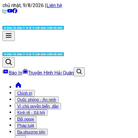
chủ nhật, 9/8/2026
|
Liên hệ
Báo In
Truyền Hình Hải Quân
Chính trị
Quốc phòng - An ninh
Vì chủ quyền biển, đảo
Kinh tế - Xã hội
Đối ngoại
Pháp luật
Đa phương tiện