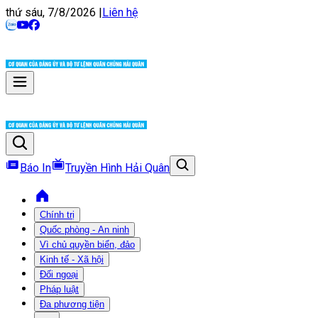
thứ sáu, 7/8/2026
|
Liên hệ
Báo In
Truyền Hình Hải Quân
Chính trị
Quốc phòng - An ninh
Vì chủ quyền biển, đảo
Kinh tế - Xã hội
Đối ngoại
Pháp luật
Đa phương tiện