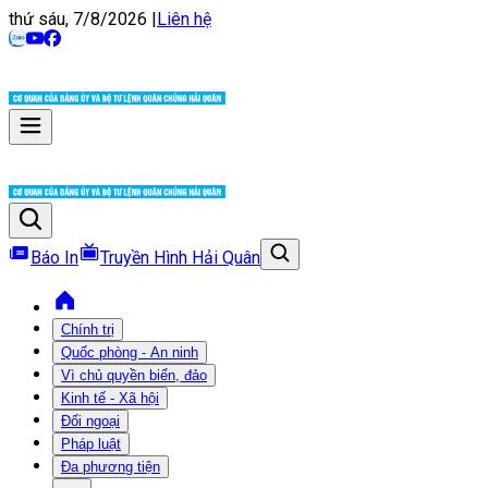
thứ sáu, 7/8/2026
|
Liên hệ
Báo In
Truyền Hình Hải Quân
Chính trị
Quốc phòng - An ninh
Vì chủ quyền biển, đảo
Kinh tế - Xã hội
Đối ngoại
Pháp luật
Đa phương tiện