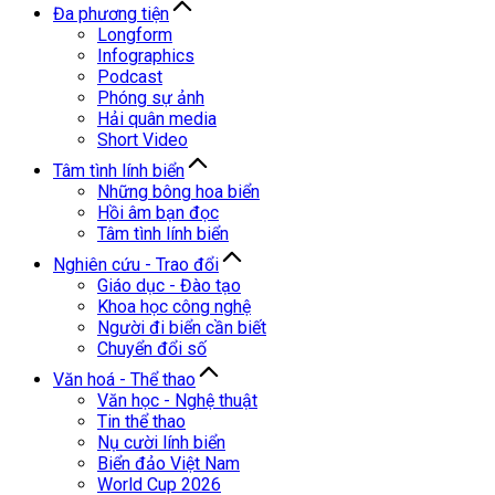
Đa phương tiện
Longform
Infographics
Podcast
Phóng sự ảnh
Hải quân media
Short Video
Tâm tình lính biển
Những bông hoa biển
Hồi âm bạn đọc
Tâm tình lính biển
Nghiên cứu - Trao đổi
Giáo dục - Đào tạo
Khoa học công nghệ
Người đi biển cần biết
Chuyển đổi số
Văn hoá - Thể thao
Văn học - Nghệ thuật
Tin thể thao
Nụ cười lính biển
Biển đảo Việt Nam
World Cup 2026