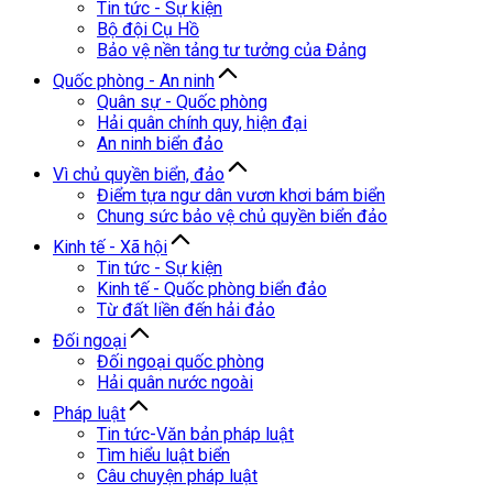
Tin tức - Sự kiện
Bộ đội Cụ Hồ
Bảo vệ nền tảng tư tưởng của Đảng
Quốc phòng - An ninh
Quân sự - Quốc phòng
Hải quân chính quy, hiện đại
An ninh biển đảo
Vì chủ quyền biển, đảo
Điểm tựa ngư dân vươn khơi bám biển
Chung sức bảo vệ chủ quyền biển đảo
Kinh tế - Xã hội
Tin tức - Sự kiện
Kinh tế - Quốc phòng biển đảo
Từ đất liền đến hải đảo
Đối ngoại
Đối ngoại quốc phòng
Hải quân nước ngoài
Pháp luật
Tin tức-Văn bản pháp luật
Tìm hiểu luật biển
Câu chuyện pháp luật