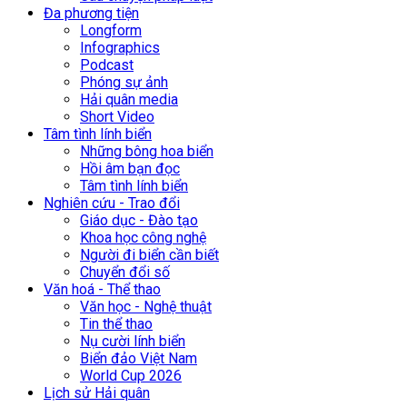
Đa phương tiện
Longform
Infographics
Podcast
Phóng sự ảnh
Hải quân media
Short Video
Tâm tình lính biển
Những bông hoa biển
Hồi âm bạn đọc
Tâm tình lính biển
Nghiên cứu - Trao đổi
Giáo dục - Đào tạo
Khoa học công nghệ
Người đi biển cần biết
Chuyển đổi số
Văn hoá - Thể thao
Văn học - Nghệ thuật
Tin thể thao
Nụ cười lính biển
Biển đảo Việt Nam
World Cup 2026
Lịch sử Hải quân