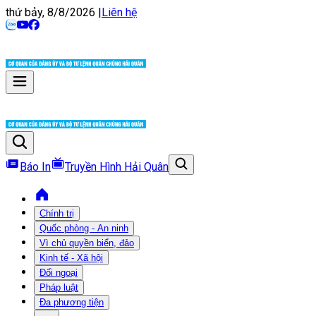
thứ bảy, 8/8/2026
|
Liên hệ
Báo In
Truyền Hình Hải Quân
Chính trị
Quốc phòng - An ninh
Vì chủ quyền biển, đảo
Kinh tế - Xã hội
Đối ngoại
Pháp luật
Đa phương tiện