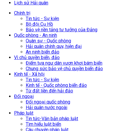
Lịch sử Hải quân
Chính trị
Tin tức - Sự kiện
Bộ đội Cụ Hồ
Bảo vệ nền tảng tư tưởng của Đảng
Quốc phòng - An ninh
Quân sự - Quốc phòng
Hải quân chính quy, hiện đại
An ninh biển đảo
Vì chủ quyền biển, đảo
Điểm tựa ngư dân vươn khơi bám biển
Chung sức bảo vệ chủ quyền biển đảo
Kinh tế - Xã hội
Tin tức - Sự kiện
Kinh tế - Quốc phòng biển đảo
Từ đất liền đến hải đảo
Đối ngoại
Đối ngoại quốc phòng
Hải quân nước ngoài
Pháp luật
Tin tức-Văn bản pháp luật
Tìm hiểu luật biển
Câu chuyện pháp luật