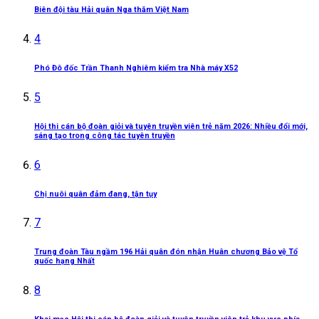
Biên đội tàu Hải quân Nga thăm Việt Nam
4
Phó Đô đốc Trần Thanh Nghiêm kiểm tra Nhà máy X52
5
Hội thi cán bộ đoàn giỏi và tuyên truyền viên trẻ năm 2026: Nhiều đổi mới,
sáng tạo trong công tác tuyên truyền
6
Chị nuôi quân đảm đang, tận tụy
7
Trung đoàn Tàu ngầm 196 Hải quân đón nhận Huân chương Bảo vệ Tổ
quốc hạng Nhất
8