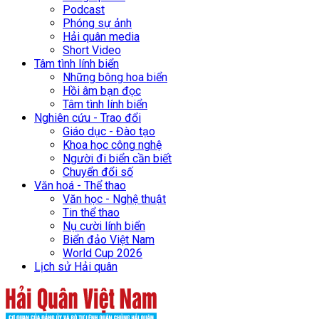
Podcast
Phóng sự ảnh
Hải quân media
Short Video
Tâm tình lính biển
Những bông hoa biển
Hồi âm bạn đọc
Tâm tình lính biển
Nghiên cứu - Trao đổi
Giáo dục - Đào tạo
Khoa học công nghệ
Người đi biển cần biết
Chuyển đổi số
Văn hoá - Thể thao
Văn học - Nghệ thuật
Tin thể thao
Nụ cười lính biển
Biển đảo Việt Nam
World Cup 2026
Lịch sử Hải quân