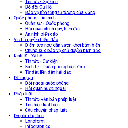
Tin tức - Sự kiện
Bộ đội Cụ Hồ
Bảo vệ nền tảng tư tưởng của Đảng
Quốc phòng - An ninh
Quân sự - Quốc phòng
Hải quân chính quy, hiện đại
An ninh biển đảo
Vì chủ quyền biển, đảo
Điểm tựa ngư dân vươn khơi bám biển
Chung sức bảo vệ chủ quyền biển đảo
Kinh tế - Xã hội
Tin tức - Sự kiện
Kinh tế - Quốc phòng biển đảo
Từ đất liền đến hải đảo
Đối ngoại
Đối ngoại quốc phòng
Hải quân nước ngoài
Pháp luật
Tin tức-Văn bản pháp luật
Tìm hiểu luật biển
Câu chuyện pháp luật
Đa phương tiện
Longform
Infographics