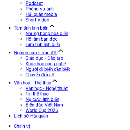
Podcast
Phóng sự ảnh
Hải quân media
Short Video
Tâm tình lính biển
Những bông hoa biển
Hồi âm bạn đọc
Tâm tình lính biển
Nghiên cứu - Trao đổi
Giáo dục - Đào tạo
Khoa học công nghệ
Người đi biển cần biết
Chuyển đổi số
Văn hoá - Thể thao
Văn học - Nghệ thuật
Tin thể thao
Nụ cười lính biển
Biển đảo Việt Nam
World Cup 2026
Lịch sử Hải quân
Chính trị