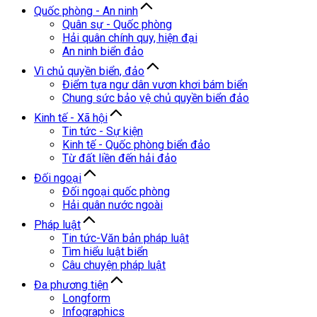
Quốc phòng - An ninh
Quân sự - Quốc phòng
Hải quân chính quy, hiện đại
An ninh biển đảo
Vì chủ quyền biển, đảo
Điểm tựa ngư dân vươn khơi bám biển
Chung sức bảo vệ chủ quyền biển đảo
Kinh tế - Xã hội
Tin tức - Sự kiện
Kinh tế - Quốc phòng biển đảo
Từ đất liền đến hải đảo
Đối ngoại
Đối ngoại quốc phòng
Hải quân nước ngoài
Pháp luật
Tin tức-Văn bản pháp luật
Tìm hiểu luật biển
Câu chuyện pháp luật
Đa phương tiện
Longform
Infographics