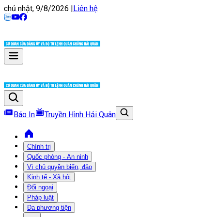
chủ nhật, 9/8/2026
|
Liên hệ
Báo In
Truyền Hình Hải Quân
Chính trị
Quốc phòng - An ninh
Vì chủ quyền biển, đảo
Kinh tế - Xã hội
Đối ngoại
Pháp luật
Đa phương tiện