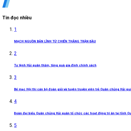
Tin đọc nhiều
1
MẠCH NGUỒN BẢN LĨNH TỪ CHIẾN THẮNG TRẬN ĐẦU
2
Tư lệnh Hải quân thăm, tặng quà gia đình chính sách
3
Bế mạc Hội thi cán bộ đoàn giỏi và tuyên truyền viên trẻ Quân chủng Hải q
4
Đoàn đại biểu Quân chủng Hải quân tổ chức các hoạt động tri ân tại tỉnh Q
5