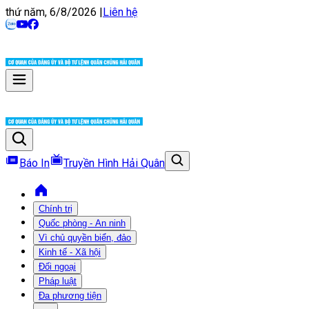
thứ năm, 6/8/2026
|
Liên hệ
Báo In
Truyền Hình Hải Quân
Chính trị
Quốc phòng - An ninh
Vì chủ quyền biển, đảo
Kinh tế - Xã hội
Đối ngoại
Pháp luật
Đa phương tiện