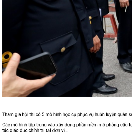
Tham gia hội thi có 5 mô hình học cụ phục vụ huấn luyện quân sự,
Các mô hình tập trung vào xây dựng phần mềm mô phỏng cấu tạo,
tác giáo dục chính trị tại đơn vị…