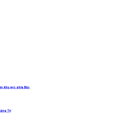
uân khu vực phía Bắc
uảng Trị