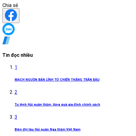
Chia sẻ
Tin đọc nhiều
1
MẠCH NGUỒN BẢN LĨNH TỪ CHIẾN THẮNG TRẬN ĐẦU
2
Tư lệnh Hải quân thăm, tặng quà gia đình chính sách
3
Biên đội tàu Hải quân Nga thăm Việt Nam