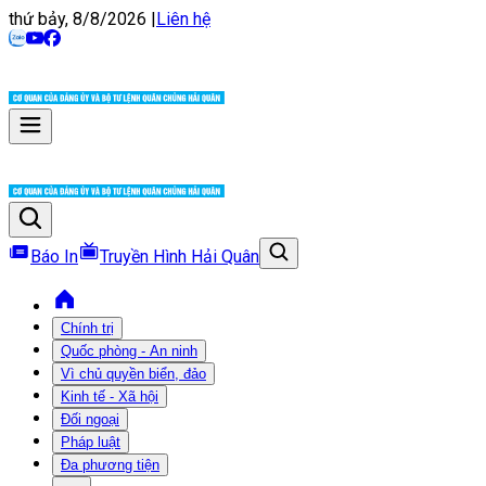
thứ bảy, 8/8/2026
|
Liên hệ
Báo In
Truyền Hình Hải Quân
Chính trị
Quốc phòng - An ninh
Vì chủ quyền biển, đảo
Kinh tế - Xã hội
Đối ngoại
Pháp luật
Đa phương tiện