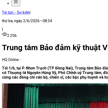
Tin tức - Sự kiện
|
thứ ba, ngày 2/6/2026 • 08:34
|
2.256
Trung tâm Bảo đảm kỹ thuật Vù
HQ Online
-
Tối 1/6, tại P. Nhơn Trạch (TP Đồng Nai), Trung tâm Bảo đả
có Thượng tá Nguyễn Hùng Vỹ, Phó Chính uỷ Trung tâm; đồ
cùng các đồng chí cán bộ, chiến sĩ, các bậc phụ huynh và hơ