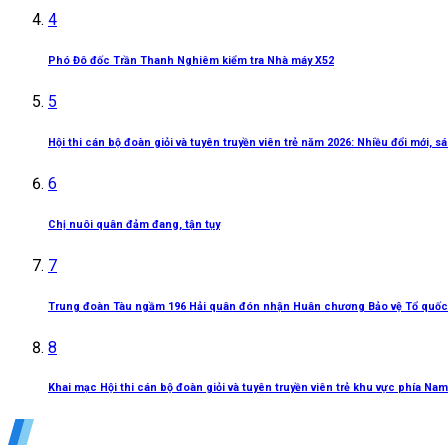
4
Phó Đô đốc Trần Thanh Nghiêm kiểm tra Nhà máy X52
5
Hội thi cán bộ đoàn giỏi và tuyên truyền viên trẻ năm 2026: Nhiều đổi mới, 
6
Chị nuôi quân đảm đang, tận tụy
7
Trung đoàn Tàu ngầm 196 Hải quân đón nhận Huân chương Bảo vệ Tổ quốc
8
Khai mạc Hội thi cán bộ đoàn giỏi và tuyên truyền viên trẻ khu vực phía Nam