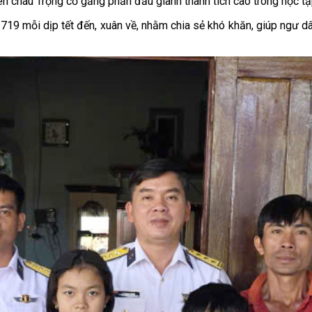
n cháu Trọng cố gắng phấn đấu giành thành tích cao trong học tập
19 mỗi dịp tết đến, xuân về, nhằm chia sẻ khó khăn, giúp ngư dâ