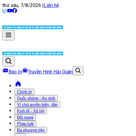
thứ sáu, 7/8/2026
|
Liên hệ
Báo In
Truyền Hình Hải Quân
Chính trị
Quốc phòng - An ninh
Vì chủ quyền biển, đảo
Kinh tế - Xã hội
Đối ngoại
Pháp luật
Đa phương tiện