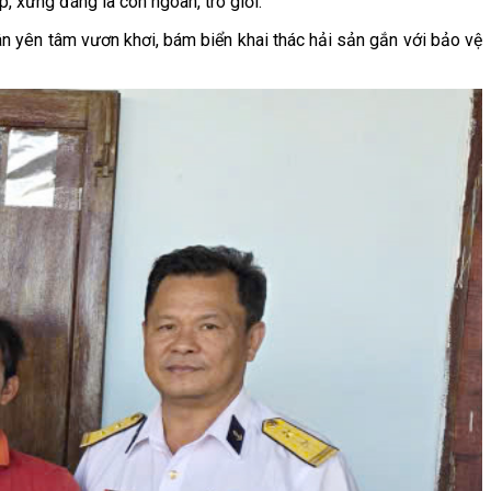
, xứng đáng là con ngoan, trò giỏi.
n yên tâm vươn khơi, bám biển khai thác hải sản gắn với bảo vệ