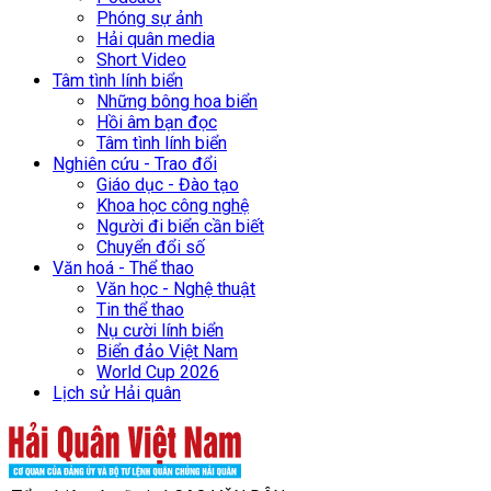
Phóng sự ảnh
Hải quân media
Short Video
Tâm tình lính biển
Những bông hoa biển
Hồi âm bạn đọc
Tâm tình lính biển
Nghiên cứu - Trao đổi
Giáo dục - Đào tạo
Khoa học công nghệ
Người đi biển cần biết
Chuyển đổi số
Văn hoá - Thể thao
Văn học - Nghệ thuật
Tin thể thao
Nụ cười lính biển
Biển đảo Việt Nam
World Cup 2026
Lịch sử Hải quân