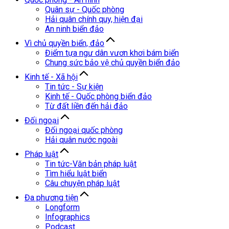
Quân sự - Quốc phòng
Hải quân chính quy, hiện đại
An ninh biển đảo
Vì chủ quyền biển, đảo
Điểm tựa ngư dân vươn khơi bám biển
Chung sức bảo vệ chủ quyền biển đảo
Kinh tế - Xã hội
Tin tức - Sự kiện
Kinh tế - Quốc phòng biển đảo
Từ đất liền đến hải đảo
Đối ngoại
Đối ngoại quốc phòng
Hải quân nước ngoài
Pháp luật
Tin tức-Văn bản pháp luật
Tìm hiểu luật biển
Câu chuyện pháp luật
Đa phương tiện
Longform
Infographics
Podcast