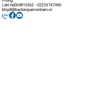
Phòng
Liên hệ
069815562 - 02253747490
bhqdt@baohaiquanvietnam.vn