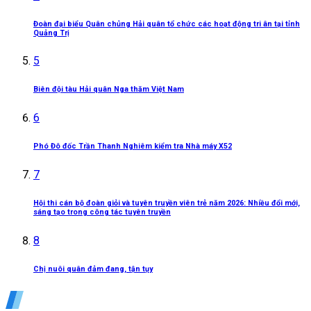
Đoàn đại biểu Quân chủng Hải quân tổ chức các hoạt động tri ân tại tỉnh
Quảng Trị
5
Biên đội tàu Hải quân Nga thăm Việt Nam
6
Phó Đô đốc Trần Thanh Nghiêm kiểm tra Nhà máy X52
7
Hội thi cán bộ đoàn giỏi và tuyên truyền viên trẻ năm 2026: Nhiều đổi mới,
sáng tạo trong công tác tuyên truyền
8
Chị nuôi quân đảm đang, tận tụy