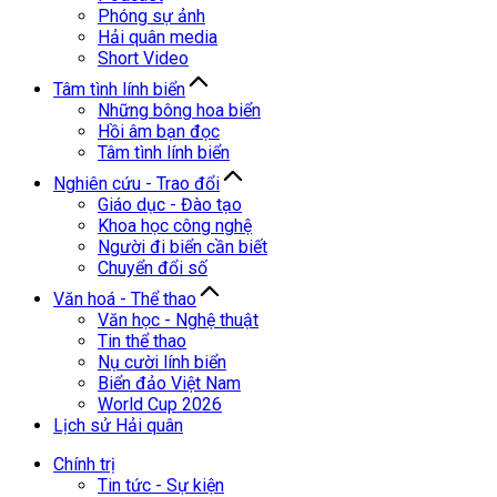
Phóng sự ảnh
Hải quân media
Short Video
Tâm tình lính biển
Những bông hoa biển
Hồi âm bạn đọc
Tâm tình lính biển
Nghiên cứu - Trao đổi
Giáo dục - Đào tạo
Khoa học công nghệ
Người đi biển cần biết
Chuyển đổi số
Văn hoá - Thể thao
Văn học - Nghệ thuật
Tin thể thao
Nụ cười lính biển
Biển đảo Việt Nam
World Cup 2026
Lịch sử Hải quân
Chính trị
Tin tức - Sự kiện