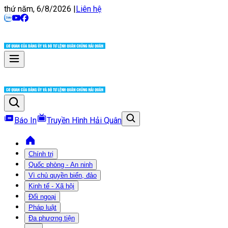
thứ năm, 6/8/2026
|
Liên hệ
Báo In
Truyền Hình Hải Quân
Chính trị
Quốc phòng - An ninh
Vì chủ quyền biển, đảo
Kinh tế - Xã hội
Đối ngoại
Pháp luật
Đa phương tiện