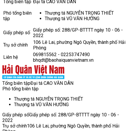
Tổng biên tập
Đại tá CAO VĂN DÂN
Phó tổng biên
Thượng tá NGUYỄN TRỌNG THIẾT
tập
Thượng tá VŨ VĂN HƯỞNG
Giấy phép số: 288/GP-BTTTT ngày 10 - 06 -
Giấy phép số
2022
106 Lê Lai, phường Ngô Quyền, thành phố Hải
Trụ sở chính
Phòng
069815562 - 02253747490
Liên hệ
bhqdt@baohaiquanvietnam.vn
Tổng biên tập
Đại tá CAO VĂN DÂN
Phó tổng biên tập
Thượng tá NGUYỄN TRỌNG THIẾT
Thượng tá VŨ VĂN HƯỞNG
Giấy phép số
Giấy phép số: 288/GP-BTTTT ngày 10 - 06 -
2022
Trụ sở chính
106 Lê Lai, phường Ngô Quyền, thành phố Hải