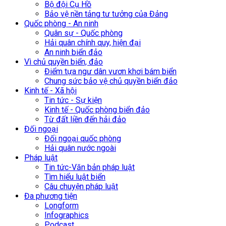
Bộ đội Cụ Hồ
Bảo vệ nền tảng tư tưởng của Đảng
Quốc phòng - An ninh
Quân sự - Quốc phòng
Hải quân chính quy, hiện đại
An ninh biển đảo
Vì chủ quyền biển, đảo
Điểm tựa ngư dân vươn khơi bám biển
Chung sức bảo vệ chủ quyền biển đảo
Kinh tế - Xã hội
Tin tức - Sự kiện
Kinh tế - Quốc phòng biển đảo
Từ đất liền đến hải đảo
Đối ngoại
Đối ngoại quốc phòng
Hải quân nước ngoài
Pháp luật
Tin tức-Văn bản pháp luật
Tìm hiểu luật biển
Câu chuyện pháp luật
Đa phương tiện
Longform
Infographics
Podcast