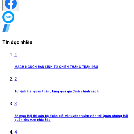
Tin đọc nhiều
1
MẠCH NGUỒN BẢN LĨNH TỪ CHIẾN THẮNG TRẬN ĐẦU
2
Tư lệnh Hải quân thăm, tặng quà gia đình chính sách
3
Bế mạc Hội thi cán bộ đoàn giỏi và tuyên truyền viên trẻ Quân chủng Hải
quân khu vực phía Bắc
4