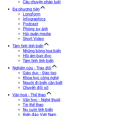
Câu chuyện pháp luật
Đa phương tiện
Longform
Infographics
Podcast
Phóng sự ảnh
Hải quân media
Short Video
Tâm tình lính biển
Những bông hoa biển
Hồi âm bạn đọc
Tâm tình lính biển
Nghiên cứu - Trao đổi
Giáo dục - Đào tạo
Khoa học công nghệ
Người đi biển cần biết
Chuyển đổi số
Văn hoá - Thể thao
Văn học - Nghệ thuật
Tin thể thao
Nụ cười lính biển
Biển đảo Việt Nam