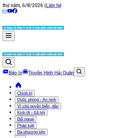
thứ năm, 6/8/2026
|
Liên hệ
Báo In
Truyền Hình Hải Quân
Chính trị
Quốc phòng - An ninh
Vì chủ quyền biển, đảo
Kinh tế - Xã hội
Đối ngoại
Pháp luật
Đa phương tiện