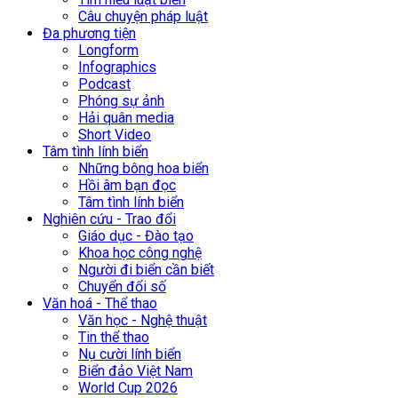
Câu chuyện pháp luật
Đa phương tiện
Longform
Infographics
Podcast
Phóng sự ảnh
Hải quân media
Short Video
Tâm tình lính biển
Những bông hoa biển
Hồi âm bạn đọc
Tâm tình lính biển
Nghiên cứu - Trao đổi
Giáo dục - Đào tạo
Khoa học công nghệ
Người đi biển cần biết
Chuyển đổi số
Văn hoá - Thể thao
Văn học - Nghệ thuật
Tin thể thao
Nụ cười lính biển
Biển đảo Việt Nam
World Cup 2026