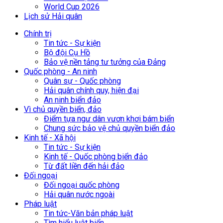
World Cup 2026
Lịch sử Hải quân
Chính trị
Tin tức - Sự kiện
Bộ đội Cụ Hồ
Bảo vệ nền tảng tư tưởng của Đảng
Quốc phòng - An ninh
Quân sự - Quốc phòng
Hải quân chính quy, hiện đại
An ninh biển đảo
Vì chủ quyền biển, đảo
Điểm tựa ngư dân vươn khơi bám biển
Chung sức bảo vệ chủ quyền biển đảo
Kinh tế - Xã hội
Tin tức - Sự kiện
Kinh tế - Quốc phòng biển đảo
Từ đất liền đến hải đảo
Đối ngoại
Đối ngoại quốc phòng
Hải quân nước ngoài
Pháp luật
Tin tức-Văn bản pháp luật
Tìm hiểu luật biển