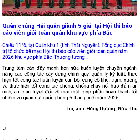
Quân chủng Hải quân giành 5 giải tại Hội thi báo
cáo viên giỏi toàn quân khu vực phía Bắc
Chiều 11/6, tại Quân khu 1 (tỉnh Thái Nguyên), Tổng cục Chính
trị tổ chức bế mạc Hội thi báo cáo viên giỏi toàn quân năm
2026 khu vực phía Bắc. Thượng tướng....
Trung tâm cần đẩy mạnh hơn nữa huấn luyện chuyên ngành;
nâng cao công tác xây dựng chính quy, quản lý kỷ luật; thực
hiện tốt công tác huấn luyện cán bộ; củng cố kho, trạm, xưởng
và thực hiện tốt công tác phòng, chống cháy nổ; bảo đảm an
ninh, an toàn tuyệt đối về mọi mặt, góp phần hoàn thành tốt
nhiệm vụ quân sự, quốc phòng 6 tháng cuối năm 2026.
Tin, ảnh: Hùng Dương, Đức Thu