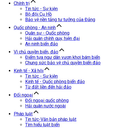
Chính trị
Tin tức - Sự kiện
Bộ đội Cụ Hồ
Bảo vệ nền tảng tư tưởng của Đảng
Quốc phòng - An ninh
Quân sự - Quốc phòng
Hải quân chính quy, hiện đại
An ninh biển đảo
Vì chủ quyền biển, đảo
Điểm tựa ngư dân vươn khơi bám biển
Chung sức bảo vệ chủ quyền biển đảo
Kinh tế - Xã hội
Tin tức - Sự kiện
Kinh tế - Quốc phòng biển đảo
Từ đất liền đến hải đảo
Đối ngoại
Đối ngoại quốc phòng
Hải quân nước ngoài
Pháp luật
Tin tức-Văn bản pháp luật
Tìm hiểu luật biển