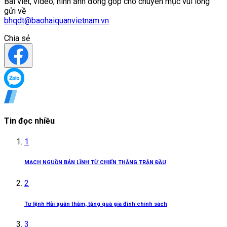
Bài viết, video, hình ảnh đóng góp cho chuyên mục vui lòng
gửi về
bhqdt@baohaiquanvietnam.vn
Chia sẻ
Tin đọc nhiều
1
MẠCH NGUỒN BẢN LĨNH TỪ CHIẾN THẮNG TRẬN ĐẦU
2
Tư lệnh Hải quân thăm, tặng quà gia đình chính sách
3