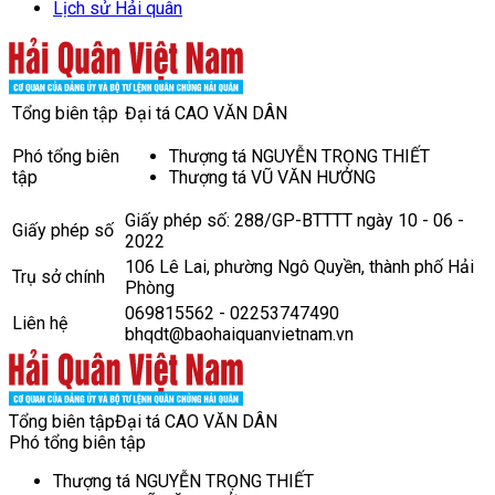
Lịch sử Hải quân
Tổng biên tập
Đại tá CAO VĂN DÂN
Phó tổng biên
Thượng tá NGUYỄN TRỌNG THIẾT
tập
Thượng tá VŨ VĂN HƯỞNG
Giấy phép số: 288/GP-BTTTT ngày 10 - 06 -
Giấy phép số
2022
106 Lê Lai, phường Ngô Quyền, thành phố Hải
Trụ sở chính
Phòng
069815562 - 02253747490
Liên hệ
bhqdt@baohaiquanvietnam.vn
Tổng biên tập
Đại tá CAO VĂN DÂN
Phó tổng biên tập
Thượng tá NGUYỄN TRỌNG THIẾT