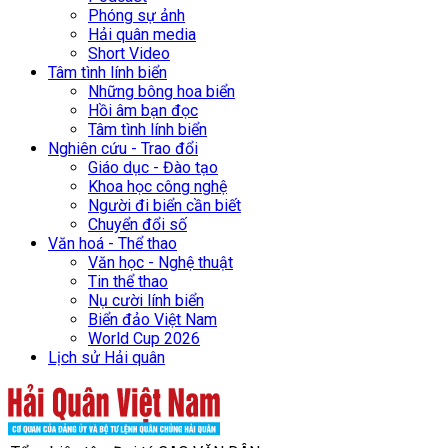
Phóng sự ảnh
Hải quân media
Short Video
Tâm tình lính biển
Những bông hoa biển
Hồi âm bạn đọc
Tâm tình lính biển
Nghiên cứu - Trao đổi
Giáo dục - Đào tạo
Khoa học công nghệ
Người đi biển cần biết
Chuyển đổi số
Văn hoá - Thể thao
Văn học - Nghệ thuật
Tin thể thao
Nụ cười lính biển
Biển đảo Việt Nam
World Cup 2026
Lịch sử Hải quân