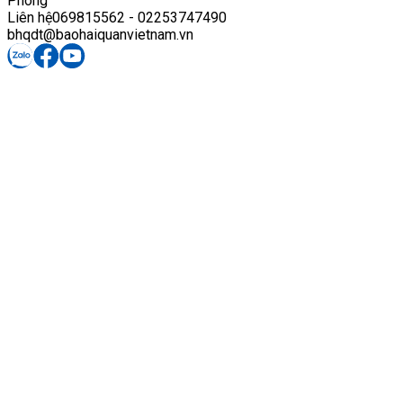
Phòng
Liên hệ
069815562 - 02253747490
bhqdt@baohaiquanvietnam.vn