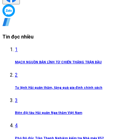
Tin đọc nhiều
1
MẠCH NGUỒN BẢN LĨNH TỪ CHIẾN THẮNG TRẬN ĐẦU
2
Tư lệnh Hải quân thăm, tặng quà gia đình chính sách
3
Biên đội tàu Hải quân Nga thăm Việt Nam
4
Phó Đô đốc Trần Thanh Nghiêm kiểm tra Nhà máy X52