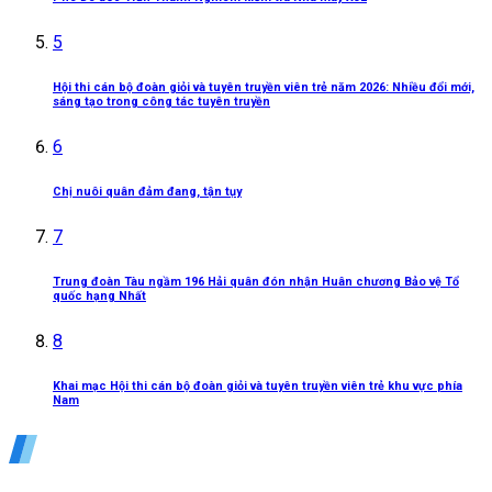
5
Hội thi cán bộ đoàn giỏi và tuyên truyền viên trẻ năm 2026: Nhiều đổi mới,
sáng tạo trong công tác tuyên truyền
6
Chị nuôi quân đảm đang, tận tụy
7
Trung đoàn Tàu ngầm 196 Hải quân đón nhận Huân chương Bảo vệ Tổ
quốc hạng Nhất
8
Khai mạc Hội thi cán bộ đoàn giỏi và tuyên truyền viên trẻ khu vực phía
Nam