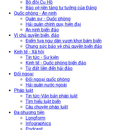
Bộ đội Cụ Hồ
Bảo vệ nền tảng tư tưởng của Đảng
Quốc phòng - An ninh
Quân sự - Quốc phòng
Hải quân chính quy, hiện đại
An ninh biển đảo
Vì chủ quyền biển, đảo
Điểm tựa ngư dân vươn khơi bám biển
Chung sức bảo vệ chủ quyền biển đảo
Kinh tế - Xã hội
Tin tức - Sự kiện
Kinh tế - Quốc phòng biển đảo
Từ đất liền đến hải đảo
Đối ngoại
Đối ngoại quốc phòng
Hải quân nước ngoài
Pháp luật
Tin tức-Văn bản pháp luật
Tìm hiểu luật biển
Câu chuyện pháp luật
Đa phương tiện
Longform
Infographics
Podcast