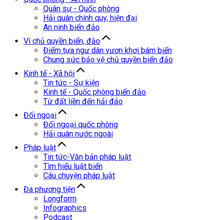
Quân sự - Quốc phòng
Hải quân chính quy, hiện đại
An ninh biển đảo
Vì chủ quyền biển, đảo
Điểm tựa ngư dân vươn khơi bám biển
Chung sức bảo vệ chủ quyền biển đảo
Kinh tế - Xã hội
Tin tức - Sự kiện
Kinh tế - Quốc phòng biển đảo
Từ đất liền đến hải đảo
Đối ngoại
Đối ngoại quốc phòng
Hải quân nước ngoài
Pháp luật
Tin tức-Văn bản pháp luật
Tìm hiểu luật biển
Câu chuyện pháp luật
Đa phương tiện
Longform
Infographics
Podcast