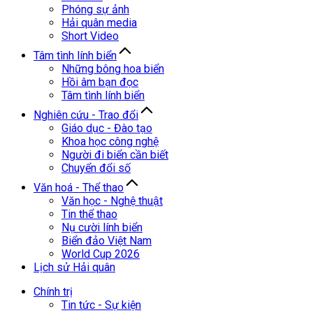
Phóng sự ảnh
Hải quân media
Short Video
Tâm tình lính biển
Những bông hoa biển
Hồi âm bạn đọc
Tâm tình lính biển
Nghiên cứu - Trao đổi
Giáo dục - Đào tạo
Khoa học công nghệ
Người đi biển cần biết
Chuyển đổi số
Văn hoá - Thể thao
Văn học - Nghệ thuật
Tin thể thao
Nụ cười lính biển
Biển đảo Việt Nam
World Cup 2026
Lịch sử Hải quân
Chính trị
Tin tức - Sự kiện