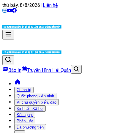
thứ bảy, 8/8/2026
|
Liên hệ
Báo In
Truyền Hình Hải Quân
Chính trị
Quốc phòng - An ninh
Vì chủ quyền biển, đảo
Kinh tế - Xã hội
Đối ngoại
Pháp luật
Đa phương tiện