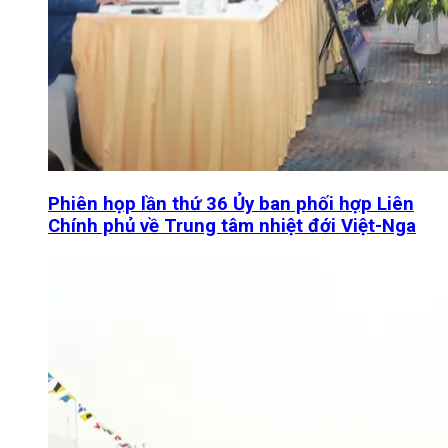
Phiên họp lần thứ 36 Ủy ban phối hợp Liên
Chính phủ về Trung tâm nhiệt đới Việt-Nga