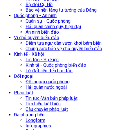
Bộ đội Cụ Hồ
Bảo vệ nền tảng tư tưởng của Đảng
Quốc phòng - An ninh
Quân sự - Quốc phòng
Hải quân chính quy, hiện đại
An ninh biển đảo
Vì chủ quyền biển, đảo
Điểm tựa ngư dân vươn khơi bám biển
Chung sức bảo vệ chủ quyền biển đảo
Kinh tế - Xã hội
Tin tức - Sự kiện
Kinh tế - Quốc phòng biển đảo
Từ đất liền đến hải đảo
Đối ngoại
Đối ngoại quốc phòng
Hải quân nước ngoài
Pháp luật
Tin tức-Văn bản pháp luật
Tìm hiểu luật biển
Câu chuyện pháp luật
Đa phương tiện
Longform
Infographics