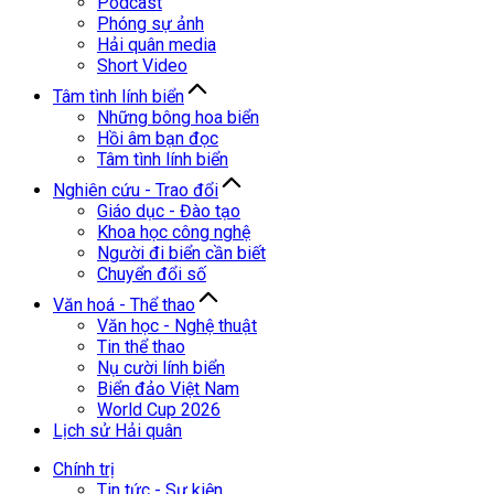
Podcast
Phóng sự ảnh
Hải quân media
Short Video
Tâm tình lính biển
Những bông hoa biển
Hồi âm bạn đọc
Tâm tình lính biển
Nghiên cứu - Trao đổi
Giáo dục - Đào tạo
Khoa học công nghệ
Người đi biển cần biết
Chuyển đổi số
Văn hoá - Thể thao
Văn học - Nghệ thuật
Tin thể thao
Nụ cười lính biển
Biển đảo Việt Nam
World Cup 2026
Lịch sử Hải quân
Chính trị
Tin tức - Sự kiện