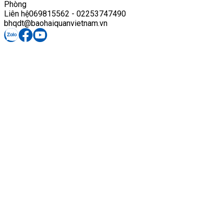
Phòng
Liên hệ
069815562 - 02253747490
bhqdt@baohaiquanvietnam.vn