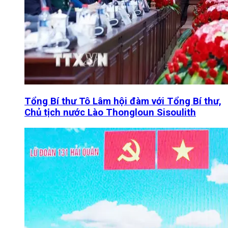
Tổng Bí thư Tô Lâm hội đàm với Tổng Bí thư,
Chủ tịch nước Lào Thongloun Sisoulith