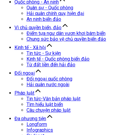
Quốc phòng - An ninh
Quân sự - Quốc phòng
Hải quân chính quy, hiện đại
An ninh biển đảo
Vì chủ quyền biển, đảo
Điểm tựa ngư dân vươn khơi bám biển
Chung sức bảo vệ chủ quyền biển đảo
Kinh tế - Xã hội
Tin tức - Sự kiện
Kinh tế - Quốc phòng biển đảo
Từ đất liền đến hải đảo
Đối ngoại
Đối ngoại quốc phòng
Hải quân nước ngoài
Pháp luật
Tin tức-Văn bản pháp luật
Tìm hiểu luật biển
Câu chuyện pháp luật
Đa phương tiện
Longform
Infographics