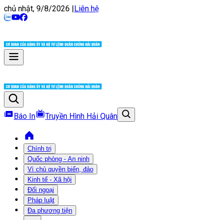
chủ nhật, 9/8/2026
|
Liên hệ
Báo In
Truyền Hình Hải Quân
Chính trị
Quốc phòng - An ninh
Vì chủ quyền biển, đảo
Kinh tế - Xã hội
Đối ngoại
Pháp luật
Đa phương tiện