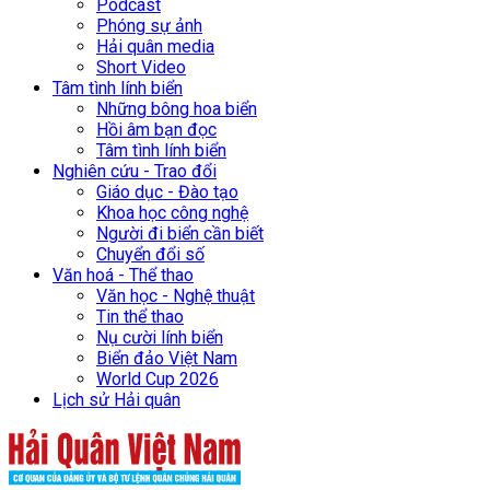
Podcast
Phóng sự ảnh
Hải quân media
Short Video
Tâm tình lính biển
Những bông hoa biển
Hồi âm bạn đọc
Tâm tình lính biển
Nghiên cứu - Trao đổi
Giáo dục - Đào tạo
Khoa học công nghệ
Người đi biển cần biết
Chuyển đổi số
Văn hoá - Thể thao
Văn học - Nghệ thuật
Tin thể thao
Nụ cười lính biển
Biển đảo Việt Nam
World Cup 2026
Lịch sử Hải quân