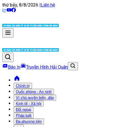
thứ bảy, 8/8/2026
|
Liên hệ
Báo In
Truyền Hình Hải Quân
Chính trị
Quốc phòng - An ninh
Vì chủ quyền biển, đảo
Kinh tế - Xã hội
Đối ngoại
Pháp luật
Đa phương tiện