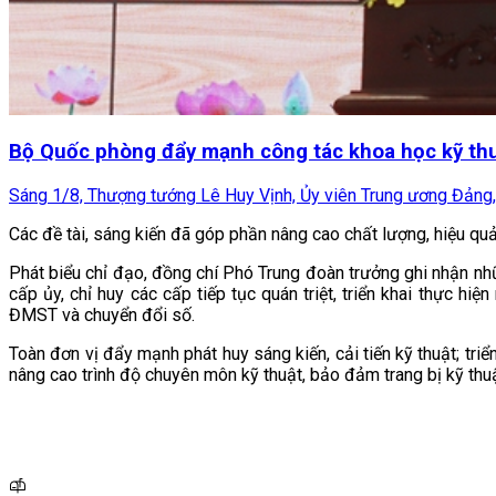
Bộ Quốc phòng đẩy mạnh công tác khoa học kỹ thu
Sáng 1/8, Thượng tướng Lê Huy Vịnh, Ủy viên Trung ương Đảng, 
Các đề tài, sáng kiến đã góp phần nâng cao chất lượng, hiệu quả 
Phát biểu chỉ đạo, đồng chí Phó Trung đoàn trưởng ghi nhận nh
cấp ủy, chỉ huy các cấp tiếp tục quán triệt, triển khai thực h
ĐMST và chuyển đổi số.
Toàn đơn vị đẩy mạnh phát huy sáng kiến, cải tiến kỹ thuật; tri
nâng cao trình độ chuyên môn kỹ thuật, bảo đảm trang bị kỹ thu