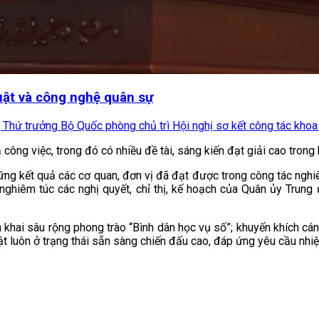
ật và công nghệ quân sự
Thứ trưởng Bộ Quốc phòng chủ trì Hội nghị sơ kết công tác khoa 
công việc, trong đó có nhiều đề tài, sáng kiến đạt giải cao trong h
ững kết quả các cơ quan, đơn vị đã đạt được trong công tác nghiê
iện nghiêm túc các nghị quyết, chỉ thị, kế hoạch của Quân ủy Tr
ển khai sâu rộng phong trào “Bình dân học vụ số”; khuyến khích cán
ật luôn ở trạng thái sẵn sàng chiến đấu cao, đáp ứng yêu cầu nhi