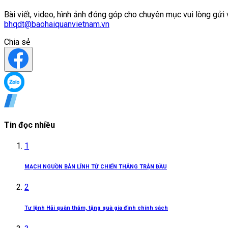
Bài viết, video, hình ảnh đóng góp cho chuyên mục vui lòng gửi 
bhqdt@baohaiquanvietnam.vn
Chia sẻ
Tin đọc nhiều
1
MẠCH NGUỒN BẢN LĨNH TỪ CHIẾN THẮNG TRẬN ĐẦU
2
Tư lệnh Hải quân thăm, tặng quà gia đình chính sách