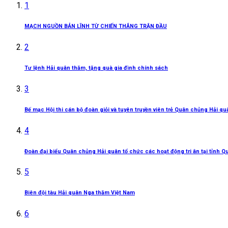
1
MẠCH NGUỒN BẢN LĨNH TỪ CHIẾN THẮNG TRẬN ĐẦU
2
Tư lệnh Hải quân thăm, tặng quà gia đình chính sách
3
Bế mạc Hội thi cán bộ đoàn giỏi và tuyên truyền viên trẻ Quân chủng Hải q
4
Đoàn đại biểu Quân chủng Hải quân tổ chức các hoạt động tri ân tại tỉnh Q
5
Biên đội tàu Hải quân Nga thăm Việt Nam
6