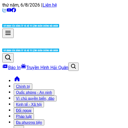
thứ năm, 6/8/2026
|
Liên hệ
Báo In
Truyền Hình Hải Quân
Chính trị
Quốc phòng - An ninh
Vì chủ quyền biển, đảo
Kinh tế - Xã hội
Đối ngoại
Pháp luật
Đa phương tiện