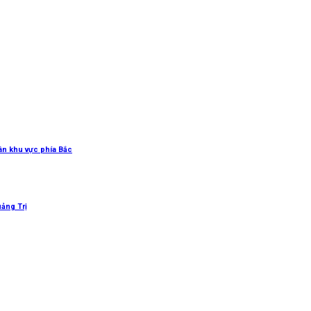
uân khu vực phía Bắc
uảng Trị