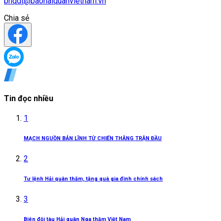
bhqdt@baohaiquanvietnam.vn
Chia sẻ
Tin đọc nhiều
1
MẠCH NGUỒN BẢN LĨNH TỪ CHIẾN THẮNG TRẬN ĐẦU
2
Tư lệnh Hải quân thăm, tặng quà gia đình chính sách
3
Biên đội tàu Hải quân Nga thăm Việt Nam