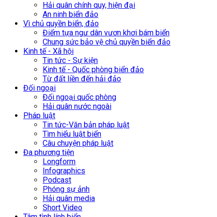
Hải quân chính quy, hiện đại
An ninh biển đảo
Vì chủ quyền biển, đảo
Điểm tựa ngư dân vươn khơi bám biển
Chung sức bảo vệ chủ quyền biển đảo
Kinh tế - Xã hội
Tin tức - Sự kiện
Kinh tế - Quốc phòng biển đảo
Từ đất liền đến hải đảo
Đối ngoại
Đối ngoại quốc phòng
Hải quân nước ngoài
Pháp luật
Tin tức-Văn bản pháp luật
Tìm hiểu luật biển
Câu chuyện pháp luật
Đa phương tiện
Longform
Infographics
Podcast
Phóng sự ảnh
Hải quân media
Short Video
Tâm tình lính biển