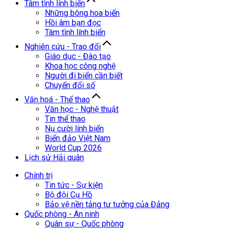
Tâm tình lính biển
Những bông hoa biển
Hồi âm bạn đọc
Tâm tình lính biển
Nghiên cứu - Trao đổi
Giáo dục - Đào tạo
Khoa học công nghệ
Người đi biển cần biết
Chuyển đổi số
Văn hoá - Thể thao
Văn học - Nghệ thuật
Tin thể thao
Nụ cười lính biển
Biển đảo Việt Nam
World Cup 2026
Lịch sử Hải quân
Chính trị
Tin tức - Sự kiện
Bộ đội Cụ Hồ
Bảo vệ nền tảng tư tưởng của Đảng
Quốc phòng - An ninh
Quân sự - Quốc phòng