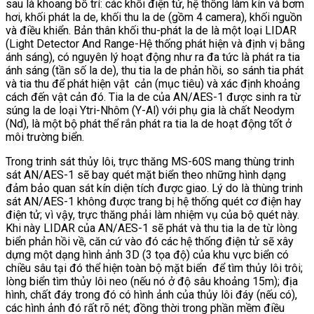
sau là khoang bố trí: các khối điện tử, hệ thống làm kín và bơm
hơi, khối phát la de, khối thu la de (gồm 4 camera), khối nguồn
và điều khiển. Bản thân khối thu-phát la de là một loại LIDAR
(Light Detector And Range-Hệ thống phát hiện và định vị bằng
ánh sáng), có nguyên lý hoạt động như ra đa tức là phát ra tia
ánh sáng (tần số la de), thu tia la de phản hồi, so sánh tia phát
và tia thu để phát hiện vật cản (mục tiêu) và xác định khoảng
cách đến vật cản đó. Tia la de của AN/AES-1 được sinh ra từ
súng la de loại Ytri-Nhôm (Y-Al) với phụ gia là chất Neodym
(Nd), là một bộ phát thể rắn phát ra tia la de hoạt động tốt ở
môi trường biển.
Trong trinh sát thủy lôi, trực thăng MS-60S mang thùng trinh
sát AN/AES-1 sẽ bay quét mặt biển theo những hình dạng
đảm bảo quan sát kín diện tích được giao. Lý do là thùng trinh
sát AN/AES-1 không được trang bị hệ thống quét cơ điện hay
điện tử; vì vậy, trực thăng phải làm nhiệm vụ của bộ quét này.
Khi này LIDAR của AN/AES-1 sẽ phát và thu tia la de từ lòng
biển phản hồi về, căn cứ vào đó các hệ thống điện tử sẽ xây
dựng một dạng hình ảnh 3D (3 tọa độ) của khu vực biển có
chiều sâu tại đó thể hiện toàn bộ mặt biển để tìm thủy lôi trôi;
lòng biển tìm thủy lôi neo (nếu nó ở độ sâu khoảng 15m); địa
hình, chất đáy trong đó có hình ảnh của thủy lôi đáy (nếu có),
các hình ảnh đó rất rõ nét; đồng thời trong phần mềm điều