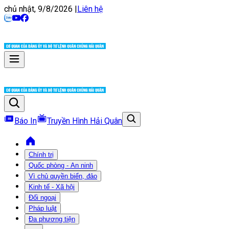
chủ nhật, 9/8/2026
|
Liên hệ
Báo In
Truyền Hình Hải Quân
Chính trị
Quốc phòng - An ninh
Vì chủ quyền biển, đảo
Kinh tế - Xã hội
Đối ngoại
Pháp luật
Đa phương tiện