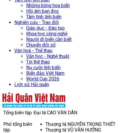
Những bông hoa biển
Hồi âm bạn đọc
Tâm tình lính biển
Nghiên cứu - Trao đổi
Giáo dục - Đào tạo
Khoa học công nghệ
Người đi biển cần biết
Chuyển đổi số
Văn hoá - Thể thao
Văn học - Nghệ thuật
Tin thể thao
Nụ cười lính biển
Biển đảo Việt Nam
World Cup 2026
Lịch sử Hải quân
Tổng biên tập
Đại tá CAO VĂN DÂN
Phó tổng biên
Thượng tá NGUYỄN TRỌNG THIẾT
tập
Thượng tá VŨ VĂN HƯỞNG