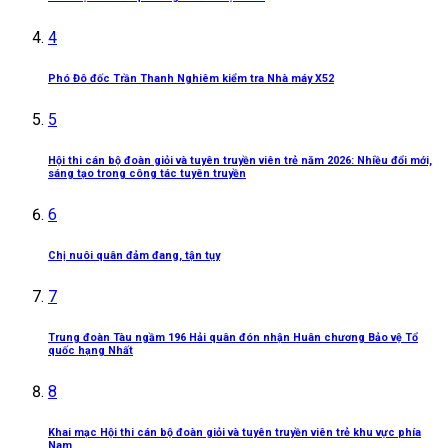
4
Phó Đô đốc Trần Thanh Nghiêm kiểm tra Nhà máy X52
5
Hội thi cán bộ đoàn giỏi và tuyên truyền viên trẻ năm 2026: Nhiều đổi mới,
sáng tạo trong công tác tuyên truyền
6
Chị nuôi quân đảm đang, tận tụy
7
Trung đoàn Tàu ngầm 196 Hải quân đón nhận Huân chương Bảo vệ Tổ
quốc hạng Nhất
8
Khai mạc Hội thi cán bộ đoàn giỏi và tuyên truyền viên trẻ khu vực phía
Nam