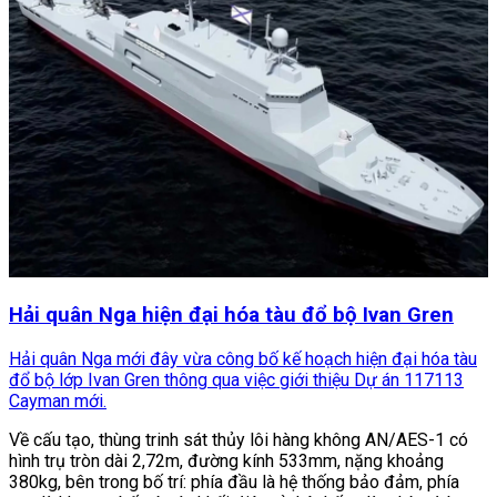
Hải quân Nga hiện đại hóa tàu đổ bộ Ivan Gren
Hải quân Nga mới đây vừa công bố kế hoạch hiện đại hóa tàu
đổ bộ lớp Ivan Gren thông qua việc giới thiệu Dự án 117113
Cayman mới.
Về cấu tạo, thùng trinh sát thủy lôi hàng không AN/AES-1 có
hình trụ tròn dài 2,72m, đường kính 533mm, nặng khoảng
380kg, bên trong bố trí: phía đầu là hệ thống bảo đảm, phía