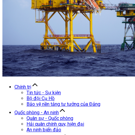
Chính trị
Tin tức - Sự kiện
Bộ đội Cụ Hồ
Bảo vệ nền tảng tư tưởng của Đảng
Quốc phòng - An ninh
Quân sự - Quốc phòng
Hải quân chính quy, hiện đại
An ninh biển đảo