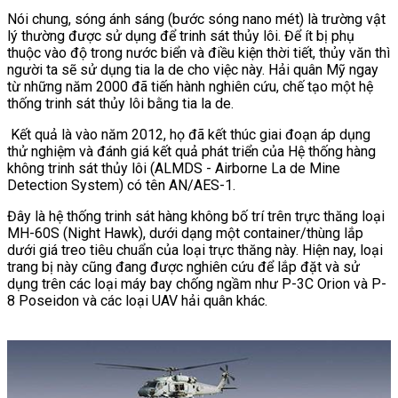
Nói chung, sóng ánh sáng (bước sóng nano mét) là trường vật
lý thường được sử dụng để trinh sát thủy lôi. Để ít bị phụ
thuộc vào độ trong nước biển và điều kiện thời tiết, thủy văn thì
người ta sẽ sử dụng tia la de cho việc này. Hải quân Mỹ ngay
từ những năm 2000 đã tiến hành nghiên cứu, chế tạo một hệ
thống trinh sát thủy lôi bằng tia la de.
Kết quả là vào năm 2012, họ đã kết thúc giai đoạn áp dụng
thử nghiệm và đánh giá kết quả phát triển của Hệ thống hàng
không trinh sát thủy lôi (ALMDS - Airborne La de Mine
Detection System) có tên AN/AES-1.
Đây là hệ thống trinh sát hàng không bố trí trên trực thăng loại
MH-60S (Night Hawk), dưới dạng một container/thùng lắp
dưới giá treo tiêu chuẩn của loại trực thăng này. Hiện nay, loại
trang bị này cũng đang được nghiên cứu để lắp đặt và sử
dụng trên các loại máy bay chống ngầm như P-3C Orion và P-
8 Poseidon và các loại UAV hải quân khác.