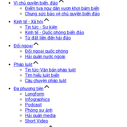
Vì chủ quyền biển, đảo
Điểm tựa ngư dân vươn khơi bám biển
Chung sức bảo vệ chủ quyền biển đảo
Kinh tế - Xã hội
Tin tức - Sự kiện
Kinh tế - Quốc phòng biển đảo
Từ đất liền đến hải đảo
Đối ngoại
Đối ngoại quốc phòng
Hải quân nước ngoài
Pháp luật
Tin tức-Văn bản pháp luật
Tìm hiểu luật biển
Câu chuyện pháp luật
Đa phương tiện
Longform
Infographics
Podcast
Phóng sự ảnh
Hải quân media
Short Video