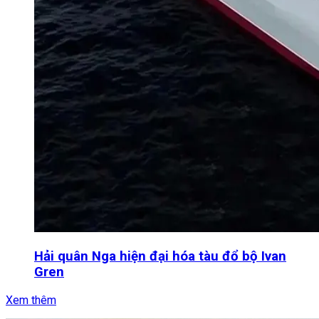
Hải quân Nga hiện đại hóa tàu đổ bộ Ivan
Gren
Xem thêm