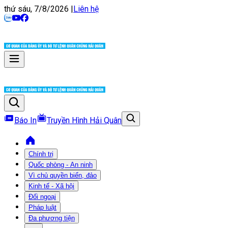
thứ sáu, 7/8/2026
|
Liên hệ
Báo In
Truyền Hình Hải Quân
Chính trị
Quốc phòng - An ninh
Vì chủ quyền biển, đảo
Kinh tế - Xã hội
Đối ngoại
Pháp luật
Đa phương tiện