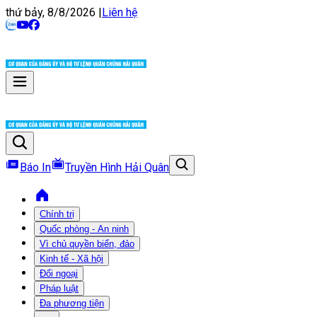
thứ bảy, 8/8/2026
|
Liên hệ
Báo In
Truyền Hình Hải Quân
Chính trị
Quốc phòng - An ninh
Vì chủ quyền biển, đảo
Kinh tế - Xã hội
Đối ngoại
Pháp luật
Đa phương tiện