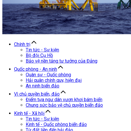
Chính trị
Tin tức - Sự kiện
Bộ đội Cụ Hồ
Bảo vệ nền tảng tư tưởng của Đảng
Quốc phòng - An ninh
Quân sự - Quốc phòng
Hải quân chính quy, hiện đại
An ninh biển đảo
Vì chủ quyền biển, đảo
Điểm tựa ngư dân vươn khơi bám biển
Chung sức bảo vệ chủ quyền biển đảo
Kinh tế - Xã hội
Tin tức - Sự kiện
Kinh tế - Quốc phòng biển đảo
Từ đất liền đến hải đảo