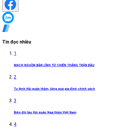
Tin đọc nhiều
1
MẠCH NGUỒN BẢN LĨNH TỪ CHIẾN THẮNG TRẬN ĐẦU
2
Tư lệnh Hải quân thăm, tặng quà gia đình chính sách
3
Biên đội tàu Hải quân Nga thăm Việt Nam
4