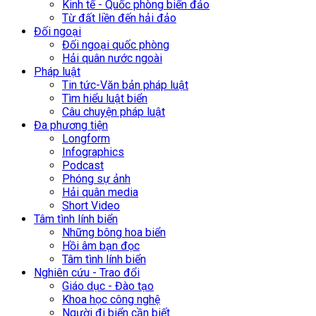
Kinh tế - Quốc phòng biển đảo
Từ đất liền đến hải đảo
Đối ngoại
Đối ngoại quốc phòng
Hải quân nước ngoài
Pháp luật
Tin tức-Văn bản pháp luật
Tìm hiểu luật biển
Câu chuyện pháp luật
Đa phương tiện
Longform
Infographics
Podcast
Phóng sự ảnh
Hải quân media
Short Video
Tâm tình lính biển
Những bông hoa biển
Hồi âm bạn đọc
Tâm tình lính biển
Nghiên cứu - Trao đổi
Giáo dục - Đào tạo
Khoa học công nghệ
Người đi biển cần biết