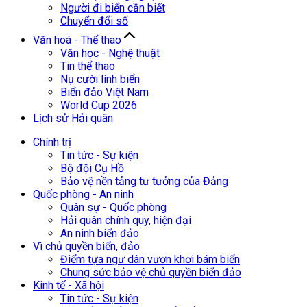
Người đi biển cần biết
Chuyển đổi số
Văn hoá - Thể thao
Văn học - Nghệ thuật
Tin thể thao
Nụ cười lính biển
Biển đảo Việt Nam
World Cup 2026
Lịch sử Hải quân
Chính trị
Tin tức - Sự kiện
Bộ đội Cụ Hồ
Bảo vệ nền tảng tư tưởng của Đảng
Quốc phòng - An ninh
Quân sự - Quốc phòng
Hải quân chính quy, hiện đại
An ninh biển đảo
Vì chủ quyền biển, đảo
Điểm tựa ngư dân vươn khơi bám biển
Chung sức bảo vệ chủ quyền biển đảo
Kinh tế - Xã hội
Tin tức - Sự kiện