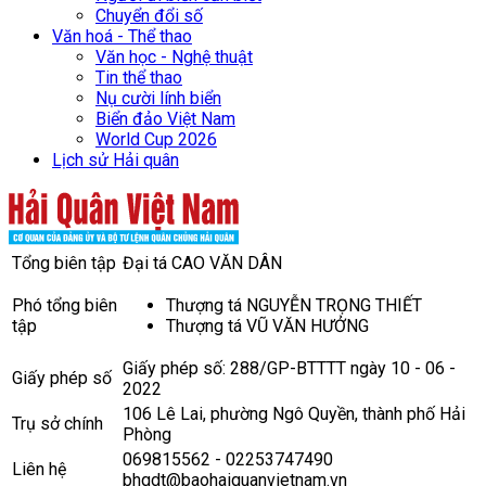
Chuyển đổi số
Văn hoá - Thể thao
Văn học - Nghệ thuật
Tin thể thao
Nụ cười lính biển
Biển đảo Việt Nam
World Cup 2026
Lịch sử Hải quân
Tổng biên tập
Đại tá CAO VĂN DÂN
Phó tổng biên
Thượng tá NGUYỄN TRỌNG THIẾT
tập
Thượng tá VŨ VĂN HƯỞNG
Giấy phép số: 288/GP-BTTTT ngày 10 - 06 -
Giấy phép số
2022
106 Lê Lai, phường Ngô Quyền, thành phố Hải
Trụ sở chính
Phòng
069815562 - 02253747490
Liên hệ
bhqdt@baohaiquanvietnam.vn