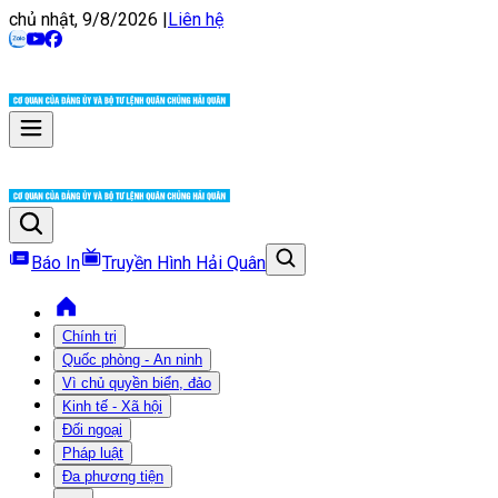
chủ nhật, 9/8/2026
|
Liên hệ
Báo In
Truyền Hình Hải Quân
Chính trị
Quốc phòng - An ninh
Vì chủ quyền biển, đảo
Kinh tế - Xã hội
Đối ngoại
Pháp luật
Đa phương tiện