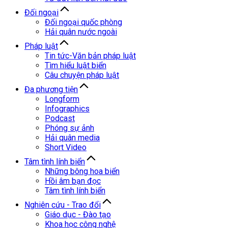
Đối ngoại
Đối ngoại quốc phòng
Hải quân nước ngoài
Pháp luật
Tin tức-Văn bản pháp luật
Tìm hiểu luật biển
Câu chuyện pháp luật
Đa phương tiện
Longform
Infographics
Podcast
Phóng sự ảnh
Hải quân media
Short Video
Tâm tình lính biển
Những bông hoa biển
Hồi âm bạn đọc
Tâm tình lính biển
Nghiên cứu - Trao đổi
Giáo dục - Đào tạo
Khoa học công nghệ