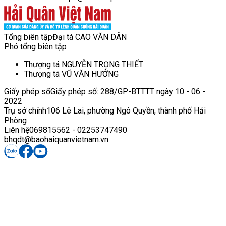
Tổng biên tập
Đại tá CAO VĂN DÂN
Phó tổng biên tập
Thượng tá NGUYỄN TRỌNG THIẾT
Thượng tá VŨ VĂN HƯỞNG
Giấy phép số
Giấy phép số: 288/GP-BTTTT ngày 10 - 06 -
2022
Trụ sở chính
106 Lê Lai, phường Ngô Quyền, thành phố Hải
Phòng
Liên hệ
069815562 - 02253747490
bhqdt@baohaiquanvietnam.vn