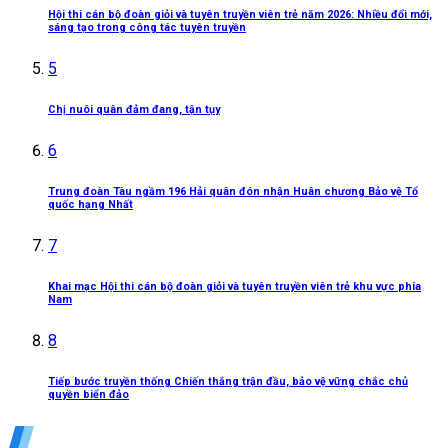
Hội thi cán bộ đoàn giỏi và tuyên truyền viên trẻ năm 2026: Nhiều đổi mới,
sáng tạo trong công tác tuyên truyền
5
Chị nuôi quân đảm đang, tận tụy
6
Trung đoàn Tàu ngầm 196 Hải quân đón nhận Huân chương Bảo vệ Tổ
quốc hạng Nhất
7
Khai mạc Hội thi cán bộ đoàn giỏi và tuyên truyền viên trẻ khu vực phía
Nam
8
Tiếp bước truyền thống Chiến thắng trận đầu, bảo vệ vững chắc chủ
quyền biển đảo