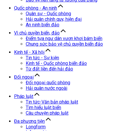
Quốc phòng - An ninh
Quân sự - Quốc phòng
Hải quân chính quy, hiện đại
An ninh biển đảo
Vì chủ quyền biển, đảo
Điểm tựa ngư dân vươn khơi bám biển
Chung sức bảo vệ chủ quyền biển đảo
Kinh tế - Xã hội
Tin tức - Sự kiện
Kinh tế - Quốc phòng biển đảo
Từ đất liền đến hải đảo
Đối ngoại
Đối ngoại quốc phòng
Hải quân nước ngoài
Pháp luật
Tin tức-Văn bản pháp luật
Tìm hiểu luật biển
Câu chuyện pháp luật
Đa phương tiện
Longform