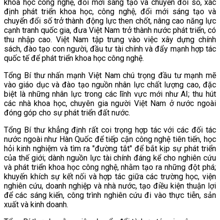
khoa học công nghệ, đổi mới sáng tạo và chuyển đổi số, xác
định phát triển khoa học, công nghệ, đổi mới sáng tạo và
chuyển đổi số trở thành động lực then chốt, nâng cao năng lực
cạnh tranh quốc gia, đưa Việt Nam trở thành nước phát triển, có
thu nhập cao. Việt Nam tập trung vào việc xây dựng chính
sách, đào tạo con người, đầu tư tài chính và đẩy mạnh hợp tác
quốc tế để phát triển khoa học công nghệ.
Tổng Bí thư nhấn mạnh Việt Nam chú trọng đầu tư mạnh mẽ
vào giáo dục và đào tạo nguồn nhân lực chất lượng cao, đặc
biệt là những nhân lực trong các lĩnh vực mới như AI; thu hút
các nhà khoa học, chuyên gia người Việt Nam ở nước ngoài
đóng góp cho sự phát triển đất nước.
Tổng Bí thư khẳng định rất coi trọng hợp tác với các đối tác
nước ngoài như Hàn Quốc để tiếp cận công nghệ tiên tiến, học
hỏi kinh nghiệm và tìm ra "đường tắt" để bắt kịp sự phát triển
của thế giới; dành nguồn lực tài chính đáng kể cho nghiên cứu
và phát triển khoa học công nghệ, nhằm tạo ra những đột phá;
khuyến khích sự kết nối và hợp tác giữa các trường học, viện
nghiên cứu, doanh nghiệp và nhà nước, tạo điều kiện thuận lợi
để các sáng kiến, công trình nghiên cứu đi vào thực tiễn, sản
xuất và kinh doanh.