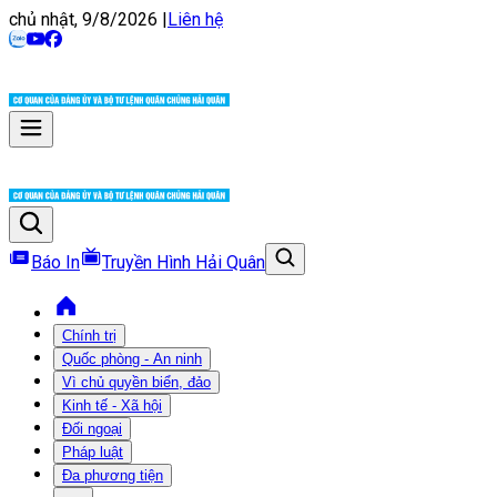
chủ nhật, 9/8/2026
|
Liên hệ
Báo In
Truyền Hình Hải Quân
Chính trị
Quốc phòng - An ninh
Vì chủ quyền biển, đảo
Kinh tế - Xã hội
Đối ngoại
Pháp luật
Đa phương tiện