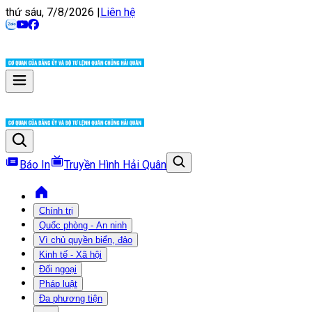
thứ sáu, 7/8/2026
|
Liên hệ
Báo In
Truyền Hình Hải Quân
Chính trị
Quốc phòng - An ninh
Vì chủ quyền biển, đảo
Kinh tế - Xã hội
Đối ngoại
Pháp luật
Đa phương tiện