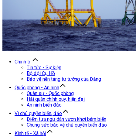
Chính trị
Tin tức - Sự kiện
Bộ đội Cụ Hồ
Bảo vệ nền tảng tư tưởng của Đảng
Quốc phòng - An ninh
Quân sự - Quốc phòng
Hải quân chính quy, hiện đại
An ninh biển đảo
Vì chủ quyền biển, đảo
Điểm tựa ngư dân vươn khơi bám biển
Chung sức bảo vệ chủ quyền biển đảo
Kinh tế - Xã hội