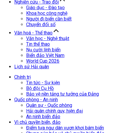
Nghiên cứu - Trao đổi
Giáo dục - Đào tạo
Khoa học công nghệ
Người đi biển cần biết
Chuyển đổi số
Văn hoá - Thể thao
Văn học - Nghệ thuật
Tin thể thao
Nụ cười lính biển
Biển đảo Việt Nam
World Cup 2026
Lịch sử Hải quân
Chính trị
Tin tức - Sự kiện
Bộ đội Cụ Hồ
Bảo vệ nền tảng tư tưởng của Đảng
Quốc phòng - An ninh
Quân sự - Quốc phòng
Hải quân chính quy, hiện đại
An ninh biển đảo
Vì chủ quyền biển, đảo
Điểm tựa ngư dân vươn khơi bám biển