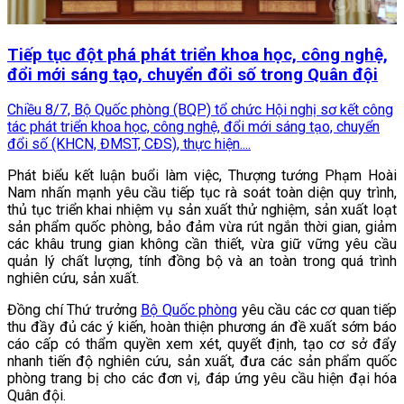
Tiếp tục đột phá phát triển khoa học, công nghệ,
đổi mới sáng tạo, chuyển đổi số trong Quân đội
Chiều 8/7, Bộ Quốc phòng (BQP) tổ chức Hội nghị sơ kết công
tác phát triển khoa học, công nghệ, đổi mới sáng tạo, chuyển
đổi số (KHCN, ĐMST, CĐS), thực hiện....
Phát biểu kết luận buổi làm việc, Thượng tướng Phạm Hoài
Nam nhấn mạnh yêu cầu tiếp tục rà soát toàn diện quy trình,
thủ tục triển khai nhiệm vụ sản xuất thử nghiệm, sản xuất loạt
sản phẩm quốc phòng, bảo đảm vừa rút ngắn thời gian, giảm
các khâu trung gian không cần thiết, vừa giữ vững yêu cầu
quản lý chất lượng, tính đồng bộ và an toàn trong quá trình
nghiên cứu, sản xuất.
Đồng chí Thứ trưởng
Bộ Quốc phòng
yêu cầu các cơ quan tiếp
thu đầy đủ các ý kiến, hoàn thiện phương án đề xuất sớm báo
cáo cấp có thẩm quyền xem xét, quyết định, tạo cơ sở đẩy
nhanh tiến độ nghiên cứu, sản xuất, đưa các sản phẩm quốc
phòng trang bị cho các đơn vị, đáp ứng yêu cầu hiện đại hóa
Quân đội.