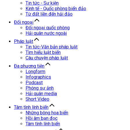
Tin tức - Sự kiện
Kinh tế - Quốc phòng biển đảo
Từ đất liền đến hải đảo
Đối ngoại
Đối ngoại quốc phòng
Hải quân nước ngoài
Pháp luật
Tin tức-Văn bản pháp luật
Tìm hiểu luật biển
Câu chuyện pháp luật
Đa phương tiện
Longform
Infographics
Podcast
Phóng sự ảnh
Hải quân media
Short Video
Tâm tình lính biển
Những bông hoa biển
Hồi âm bạn đọc
Tâm tình lính biển