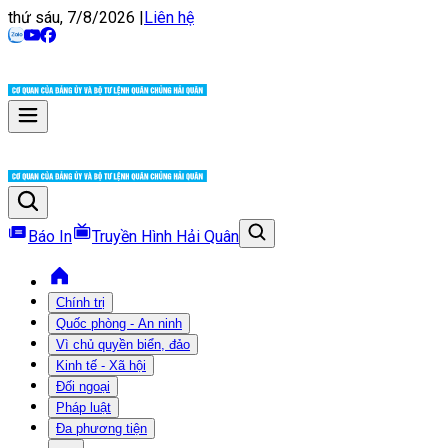
thứ sáu, 7/8/2026
|
Liên hệ
Báo In
Truyền Hình Hải Quân
Chính trị
Quốc phòng - An ninh
Vì chủ quyền biển, đảo
Kinh tế - Xã hội
Đối ngoại
Pháp luật
Đa phương tiện