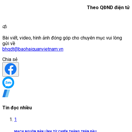
Theo QĐND điện tử
Bài viết, video, hình ảnh đóng góp cho chuyên mục vui lòng
gửi về
bhqdt@baohaiquanvietnam.vn
Chia sẻ
Tin đọc nhiều
1
MẠCH NGUỒN BẢN LĨNH TỪ CHIẾN THẮNG TRẬN ĐẦU