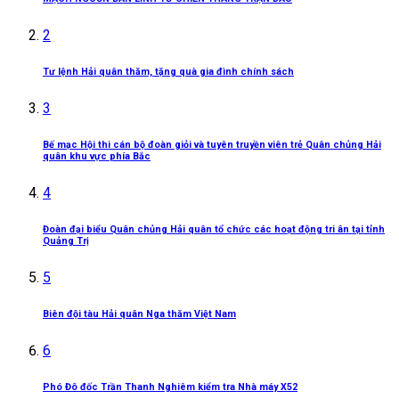
2
Tư lệnh Hải quân thăm, tặng quà gia đình chính sách
3
Bế mạc Hội thi cán bộ đoàn giỏi và tuyên truyền viên trẻ Quân chủng Hải
quân khu vực phía Bắc
4
Đoàn đại biểu Quân chủng Hải quân tổ chức các hoạt động tri ân tại tỉnh
Quảng Trị
5
Biên đội tàu Hải quân Nga thăm Việt Nam
6
Phó Đô đốc Trần Thanh Nghiêm kiểm tra Nhà máy X52