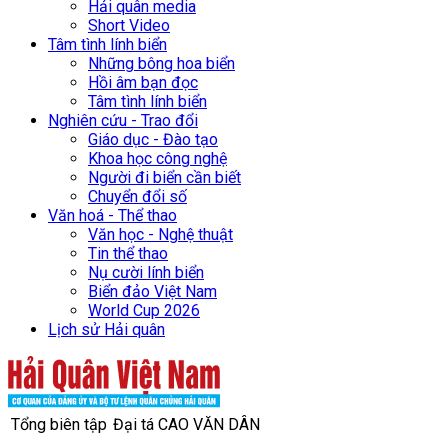
Hải quân media
Short Video
Tâm tình lính biển
Những bông hoa biển
Hồi âm bạn đọc
Tâm tình lính biển
Nghiên cứu - Trao đổi
Giáo dục - Đào tạo
Khoa học công nghệ
Người đi biển cần biết
Chuyển đổi số
Văn hoá - Thể thao
Văn học - Nghệ thuật
Tin thể thao
Nụ cười lính biển
Biển đảo Việt Nam
World Cup 2026
Lịch sử Hải quân
Tổng biên tập
Đại tá CAO VĂN DÂN