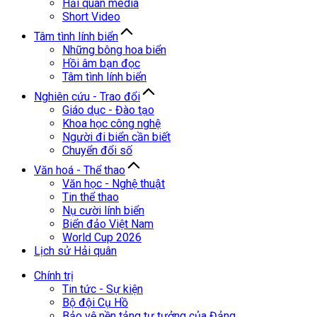
Hải quân media
Short Video
Tâm tình lính biển
Những bông hoa biển
Hồi âm bạn đọc
Tâm tình lính biển
Nghiên cứu - Trao đổi
Giáo dục - Đào tạo
Khoa học công nghệ
Người đi biển cần biết
Chuyển đổi số
Văn hoá - Thể thao
Văn học - Nghệ thuật
Tin thể thao
Nụ cười lính biển
Biển đảo Việt Nam
World Cup 2026
Lịch sử Hải quân
Chính trị
Tin tức - Sự kiện
Bộ đội Cụ Hồ
Bảo vệ nền tảng tư tưởng của Đảng