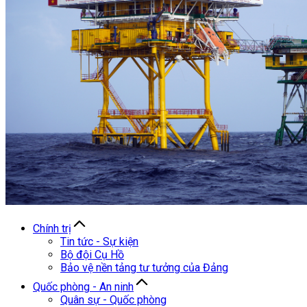
Chính trị
Tin tức - Sự kiện
Bộ đội Cụ Hồ
Bảo vệ nền tảng tư tưởng của Đảng
Quốc phòng - An ninh
Quân sự - Quốc phòng