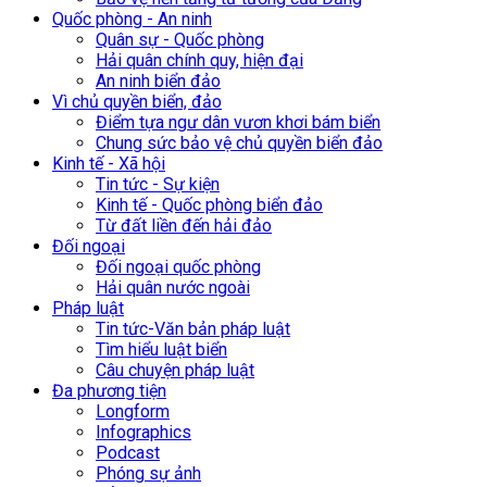
Quốc phòng - An ninh
Quân sự - Quốc phòng
Hải quân chính quy, hiện đại
An ninh biển đảo
Vì chủ quyền biển, đảo
Điểm tựa ngư dân vươn khơi bám biển
Chung sức bảo vệ chủ quyền biển đảo
Kinh tế - Xã hội
Tin tức - Sự kiện
Kinh tế - Quốc phòng biển đảo
Từ đất liền đến hải đảo
Đối ngoại
Đối ngoại quốc phòng
Hải quân nước ngoài
Pháp luật
Tin tức-Văn bản pháp luật
Tìm hiểu luật biển
Câu chuyện pháp luật
Đa phương tiện
Longform
Infographics
Podcast
Phóng sự ảnh