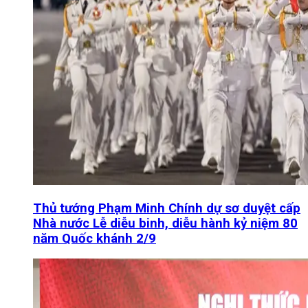
Thủ tướng Phạm Minh Chính dự sơ duyệt cấp
Nhà nước Lễ diễu binh, diễu hành kỷ niệm 80
năm Quốc khánh 2/9