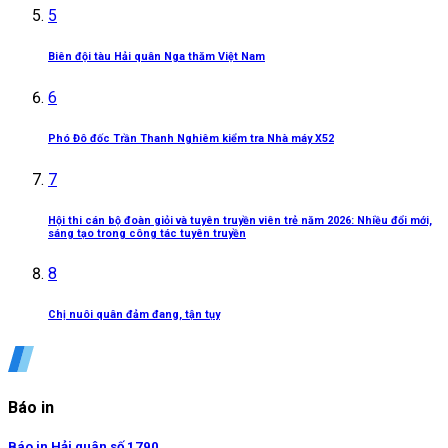
5
Biên đội tàu Hải quân Nga thăm Việt Nam
6
Phó Đô đốc Trần Thanh Nghiêm kiểm tra Nhà máy X52
7
Hội thi cán bộ đoàn giỏi và tuyên truyền viên trẻ năm 2026: Nhiều đổi mới,
sáng tạo trong công tác tuyên truyền
8
Chị nuôi quân đảm đang, tận tụy
Báo in
Báo in Hải quân số 1790