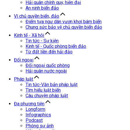
Hải quân chính quy, hiện đại
An ninh biển đảo
Vì chủ quyền biển, đảo
Điểm tựa ngư dân vươn khơi bám biển
Chung sức bảo vệ chủ quyền biển đảo
Kinh tế - Xã hội
Tin tức - Sự kiện
Kinh tế - Quốc phòng biển đảo
Từ đất liền đến hải đảo
Đối ngoại
Đối ngoại quốc phòng
Hải quân nước ngoài
Pháp luật
Tin tức-Văn bản pháp luật
Tìm hiểu luật biển
Câu chuyện pháp luật
Đa phương tiện
Longform
Infographics
Podcast
Phóng sự ảnh