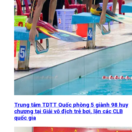
Trung tâm TDTT Quốc phòng 5 giành 98 huy
chương tại Giải vô địch trẻ bơi, lặn các CLB
quốc gia