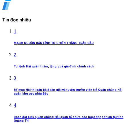
Tin đọc nhiều
1
MẠCH NGUỒN BẢN LĨNH TỪ CHIẾN THẮNG TRẬN ĐẦU
2
Tư lệnh Hải quân thăm, tặng quà gia đình chính sách
3
Bế mạc Hội thi cán bộ đoàn giỏi và tuyên truyền viên trẻ Quân chủng Hải
quân khu vực phía Bắc
4
Đoàn đại biểu Quân chủng Hải quân tổ chức các hoạt động tri ân tại tỉnh
Quảng Trị