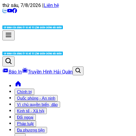
thứ sáu, 7/8/2026
|
Liên hệ
Báo In
Truyền Hình Hải Quân
Chính trị
Quốc phòng - An ninh
Vì chủ quyền biển, đảo
Kinh tế - Xã hội
Đối ngoại
Pháp luật
Đa phương tiện