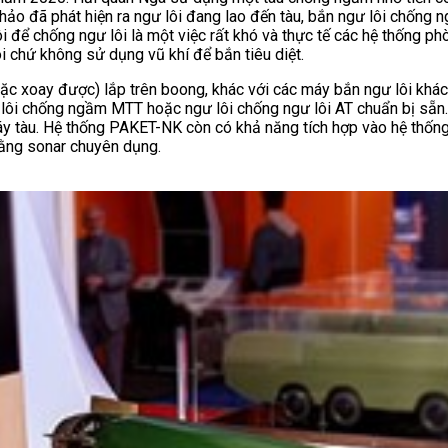
 đã phát hiện ra ngư lôi đang lao đến tàu, bắn ngư lôi chống ngư
ôi để chống ngư lôi là một việc rất khó và thực tế các hệ thống
i chứ không sử dụng vũ khí để bắn tiêu diệt.
ặc xoay được) lắp trên boong, khác với các máy bắn ngư lôi khá
ư lôi chống ngầm MTT hoặc ngư lôi chống ngư lôi AT chuẩn bị sẵn
áy tàu. Hệ thống PAKET-NK còn có khả năng tích hợp vào hệ thốn
 bằng sonar chuyên dụng.