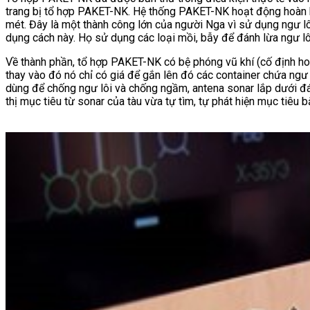
trang bị tổ hợp PAKET-NK. Hệ thống PAKET-NK hoạt động hoàn hảo
mét. Đây là một thành công lớn của người Nga vì sử dụng ngư l
dụng cách này. Họ sử dụng các loại mồi, bẫy để đánh lừa ngư lô
Về thành phần, tổ hợp PAKET-NK có bệ phóng vũ khí (cố định ho
thay vào đó nó chỉ có giá để gắn lên đó các container chứa ng
dùng để chống ngư lôi và chống ngầm, antena sonar lắp dưới đ
thị mục tiêu từ sonar của tàu vừa tự tìm, tự phát hiện mục tiêu