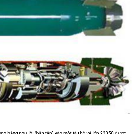
ng bằng ngư lôi (bắn tập) vào một tàu hộ vệ lớp 22350 được