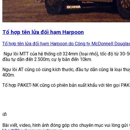
Tổ hợp tên lửa đối hạm Harpoon
Tổ hợp tên lửa đối hạm Harpoon do Công ty McDonnell Douglas (
Ngư lôi MTT của hệ thống cỡ 324mm (loại nhỏ), tốc độ từ 30-50
đầu tự dẫn đến 2.500m; cự ly bắn đến 10km.
Ngư lôi AT cũng có cùng kích thước, đầu tự dẫn cũng là loại th
400m.
Tổ hợp PAKET-NK cũng có phiên bản xuất khẩu với tên gọi PA
Bài viết, video, hình ảnh đóng góp cho chuyên mục vui lòng gửi 