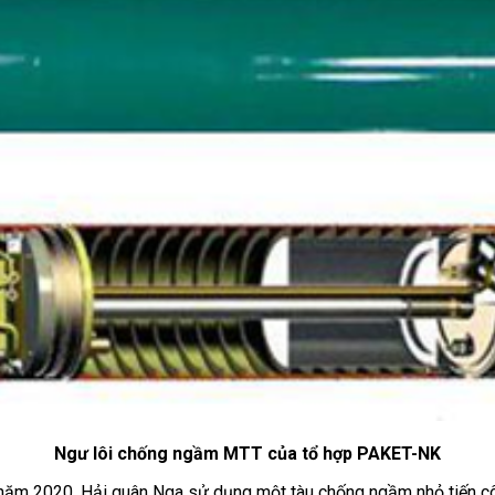
Ngư lôi chống ngầm MTT của tổ hợp PAKET-NK
năm 2020. Hải quân Nga sử dụng một tàu chống ngầm nhỏ tiến cô