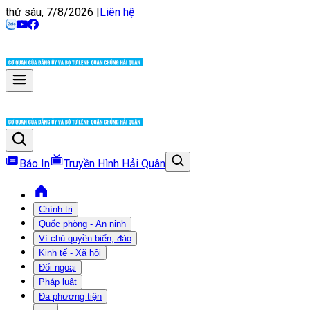
thứ sáu, 7/8/2026
|
Liên hệ
Báo In
Truyền Hình Hải Quân
Chính trị
Quốc phòng - An ninh
Vì chủ quyền biển, đảo
Kinh tế - Xã hội
Đối ngoại
Pháp luật
Đa phương tiện