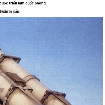
cuộc triển lãm quốc phòng
huẩn bị sẵn.