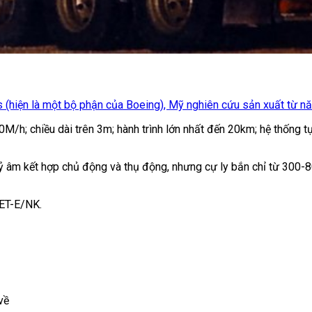
hiện là một bộ phận của Boeing), Mỹ nghiên cứu sản xuất từ năm 
M/h; chiều dài trên 3m; hành trình lớn nhất đến 20km; hệ thống t
uỷ âm kết hợp chủ động và thụ động, nhưng cự ly bắn chỉ từ 300-
KET-E/NK.
về