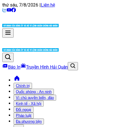
thứ sáu, 7/8/2026
|
Liên hệ
Báo In
Truyền Hình Hải Quân
Chính trị
Quốc phòng - An ninh
Vì chủ quyền biển, đảo
Kinh tế - Xã hội
Đối ngoại
Pháp luật
Đa phương tiện