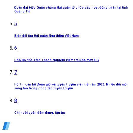
Đoàn đại biểu Quân chủng Hải quân tổ chức các hoạt động tri ân tại tỉnh
Quảng Trị
5
Biên đội tàu Hải quân Nga thăm Việt Nam
6
Phó Đô đốc Trần Thanh Nghiêm kiểm tra Nhà máy X52
7
Hội thi cán bộ đoàn giỏi và tuyên truyền viên trẻ năm 2026: Nhiều đổi mới,
sáng tạo trong công tác tuyên truyền
8
Chị nuôi quân đảm đang, tận tụy