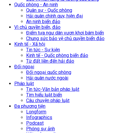
Quốc phòng - An ninh
Quân sự - Quốc phòng
Hải quân chính quy, hiện đại
An ninh biển đảo
Vì chủ quyền biển, đảo
Điểm tựa ngư dân vươn khơi bám biển
Chung sức bảo vệ chủ quyền biển đảo
Kinh tế - Xã hội
Tin tức - Sự kiện
Kinh tế - Quốc phòng biển đảo
Từ đất liền đến hải đảo
Đối ngoại
Đối ngoại quốc phòng
Hải quân nước ngoài
Pháp luật
Tin tức-Văn bản pháp luật
Tìm hiểu luật biển
Câu chuyện pháp luật
Đa phương tiện
Longform
Infographics
Podcast
Phóng sự ảnh