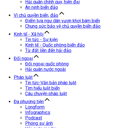
Hải quân chính quy, hiện đại
An ninh biển đảo
Vì chủ quyền biển, đảo
Điểm tựa ngư dân vươn khơi bám biển
Chung sức bảo vệ chủ quyền biển đảo
Kinh tế - Xã hội
Tin tức - Sự kiện
Kinh tế - Quốc phòng biển đảo
Từ đất liền đến hải đảo
Đối ngoại
Đối ngoại quốc phòng
Hải quân nước ngoài
Pháp luật
Tin tức-Văn bản pháp luật
Tìm hiểu luật biển
Câu chuyện pháp luật
Đa phương tiện
Longform
Infographics
Podcast
Phóng sự ảnh