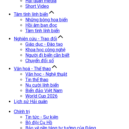
Hải quân media
Short Video
Tâm tình lính biển
Những bông hoa biển
Hồi âm bạn đọc
Tâm tình lính biển
Nghiên cứu - Trao đổi
Giáo dục - Đào tạo
Khoa học công nghệ
Người đi biển cần biết
Chuyển đổi số
Văn hoá - Thể thao
Văn học - Nghệ thuật
Tin thể thao
Nụ cười lính biển
Biển đảo Việt Nam
World Cup 2026
Lịch sử Hải quân
Chính trị
Tin tức - Sự kiện
Bộ đội Cụ Hồ
Bảo vệ nền tảng tư tưởng của Đảng