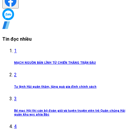
Tin đọc nhiều
1
MẠCH NGUỒN BẢN LĨNH TỪ CHIẾN THẮNG TRẬN ĐẦU
2
Tư lệnh Hải quân thăm, tặng quà gia đình chính sách
3
Bế mạc Hội thi cán bộ đoàn giỏi và tuyên truyền viên trẻ Quân chủng Hải
quân khu vực phía Bắc
4