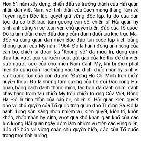
Hơn 61 năm xây dựng, chiến đấu và trưởng thành của Hải quân
nhân dân Việt Nam, với tinh thần của Cách mạng tháng Tám và
Tuyên ngôn Độc lập, quyết giữ vững độc lập, tự do của dân
tộc, đã có biết bao tấm gương cán bộ, chiến sĩ Hải quân hy
sinh anh dũng vì sự toàn vẹn chủ quyền biển, đảo của Tổ quốc.
Đó là tinh thần chiến đấu dũng cảm đánh đuổi tàu khu trục Ma-
đốc và cùng quân dân miền Bắc đập tan cuộc tập kích bằng
không quân của Mỹ năm 1964. Đó là hành động anh hùng của
cán bộ, chiến sĩ đoàn tàu “Không số” đã mưu trí, dũng cảm
đưa tàu vượt qua sự kiểm soát gắt gao của kẻ thù để chi viện
sức người, sức của cho miền Nam đánh Mỹ, khi bị địch phát
hiện đã dũng cảm lao thẳng vào tàu địch, chấp nhận hy sinh vì
sự trường tồn của con đường “Đường Hồ Chí Minh trên biển”
huyền thoại. Đó là những tấm gương của bộ đội Đặc công Hải
quân, bằng cách đánh thông minh, táo bạo đã đánh chìm, đánh
cháy hàng trăm tàu chiến Mỹ trên chiến trường Cửa Việt, Đông
Hà. Đó là tinh thần của cán bộ, chiến sĩ Hải quân kiên quyết
bảo vệ chủ quyền của Tổ quốc trên quần đảo Trường Sa. Đó là
hành động sẵn sàng nhận nhiệm vụ, kiên quyết, kiên trì, khôn
khéo, chấp nhận hy sinh, vượt qua khó khăn gian khổ của các
lực lượng Hải quân ngày đêm làm nhiệm vụ trên các vùng biển,
đảo để bảo vệ vững chắc chủ quyền biển, đảo của Tổ quốc
trong mọi tình huống.