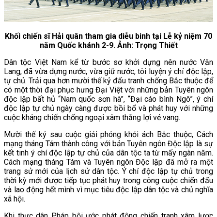
Khối chiến sĩ Hải quân tham gia diễu binh tại Lễ kỷ niệm 70
năm Quốc khánh 2-9. Ảnh: Trọng Thiết
Dân tộc Việt Nam kể từ bước sơ khởi dựng nên nước Văn
Lang, đã vừa dựng nước, vừa giữ nước, tôi luyện ý chí độc lập,
tự chủ. Trải qua hơn mười thế kỷ đấu tranh chống Bắc thuộc để
có một thời đại phục hưng Đại Việt với những bản Tuyên ngôn
độc lập bất hủ “Nam quốc sơn hà”, “Đại cáo bình Ngô”, ý chí
độc lập tự chủ ngày càng được bồi bổ và phát huy với những
cuộc kháng chiến chống ngoại xâm thắng lợi vẻ vang.
Mười thế kỷ sau cuộc giải phóng khỏi ách Bắc thuộc, Cách
mạng tháng Tám thành công với bản Tuyên ngôn Độc lập là sự
kết tinh ý chí độc lập tự chủ của dân tộc ta từ mấy ngàn năm.
Cách mạng tháng Tám và Tuyên ngôn Độc lập đã mở ra một
trang sử mới của lịch sử dân tộc. Ý chí độc lập tự chủ trong
thời kỳ mới được tiếp tục phát huy trong công cuộc chiến đấu
và lao động hết mình vì mục tiêu độc lập dân tộc và chủ nghĩa
xã hội.
Khi thực dân Pháp bội ước phát động chiến tranh xâm lược