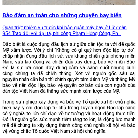
Bảo đảm an toàn cho những chuyến bay biển
Quán triệt nhiệm vụ trước khi bảo quản máy bay ở Lữ đoàn
954 Trao đổi với đại tá, phi công Phạm Hồng Công, Ph...
Đặc biệt là cuộc đụng đầu lịch sử giữa dân tộc ta với đế quốc
Mỹ xâm lược. Với ý chí “Không có gì quý hơn độc lập tự do”,
chấp nhận đụng đầu lịch sử, vừa kháng chiến giải phóng miền
Nam, vừa lao động và chiến đấu xây dựng, bảo vệ miền Bắc.
Đó là sự lựa chọn đầy dũng cảm và sáng suốt nhưng cuối
cùng chúng ta đã chiến thắng. Xét về nguồn gốc sâu xa,
nguyên nhân căn bản thì chính quyết tâm đánh Mỹ và thắng Mỹ
bảo vệ nền độc lập, bảo vệ quyền cơ bản của con người của
dân tộc Việt Nam đã thắng sức mạnh xâm lược của Mỹ.
Trong sự nghiệp xây dựng và bảo vệ Tổ quốc xã hội chủ nghĩa
hiện nay, ý chí độc lập tự chủ trong Tuyên ngôn Độc lập càng
có ý nghĩa to lớn chỉ đạo về tư tưởng và hoạt động thực tiễn.
Đó là nguồn gốc sức mạnh tiềm tàng to lớn, là động lực mạnh
mẽ để chúng ta xây dựng thành công chủ nghĩa xã hội và bảo
vệ vững chắc Tổ quốc Việt Nam xã hội chủ nghĩa.