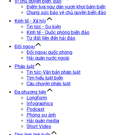
Vì chủ quyền biển, đảo
Điểm tựa ngư dân vươn khơi bám biển
Chung sức bảo vệ chủ quyền biển đảo
Kinh tế - Xã hội
Tin tức - Sự kiện
Kinh tế - Quốc phòng biển đảo
Từ đất liền đến hải đảo
Đối ngoại
Đối ngoại quốc phòng
Hải quân nước ngoài
Pháp luật
Tin tức-Văn bản pháp luật
Tìm hiểu luật biển
Câu chuyện pháp luật
Đa phương tiện
Longform
Infographics
Podcast
Phóng sự ảnh
Hải quân media
Short Video
Tâm tình lính biển