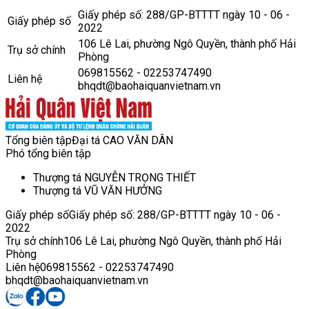
Giấy phép số: 288/GP-BTTTT ngày 10 - 06 -
Giấy phép số
2022
106 Lê Lai, phường Ngô Quyền, thành phố Hải
Trụ sở chính
Phòng
069815562 - 02253747490
Liên hệ
bhqdt@baohaiquanvietnam.vn
Tổng biên tập
Đại tá CAO VĂN DÂN
Phó tổng biên tập
Thượng tá NGUYỄN TRỌNG THIẾT
Thượng tá VŨ VĂN HƯỞNG
Giấy phép số
Giấy phép số: 288/GP-BTTTT ngày 10 - 06 -
2022
Trụ sở chính
106 Lê Lai, phường Ngô Quyền, thành phố Hải
Phòng
Liên hệ
069815562 - 02253747490
bhqdt@baohaiquanvietnam.vn