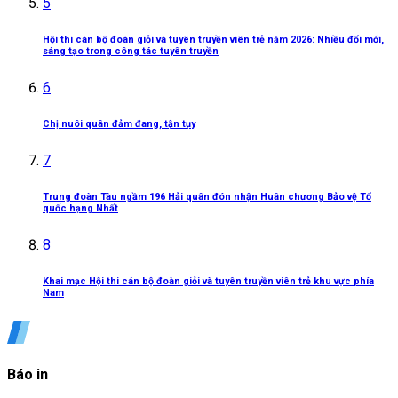
5
Hội thi cán bộ đoàn giỏi và tuyên truyền viên trẻ năm 2026: Nhiều đổi mới,
sáng tạo trong công tác tuyên truyền
6
Chị nuôi quân đảm đang, tận tụy
7
Trung đoàn Tàu ngầm 196 Hải quân đón nhận Huân chương Bảo vệ Tổ
quốc hạng Nhất
8
Khai mạc Hội thi cán bộ đoàn giỏi và tuyên truyền viên trẻ khu vực phía
Nam
Báo in