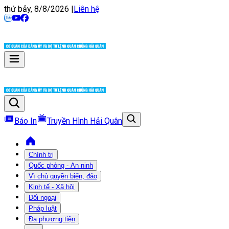
thứ bảy, 8/8/2026
|
Liên hệ
Báo In
Truyền Hình Hải Quân
Chính trị
Quốc phòng - An ninh
Vì chủ quyền biển, đảo
Kinh tế - Xã hội
Đối ngoại
Pháp luật
Đa phương tiện