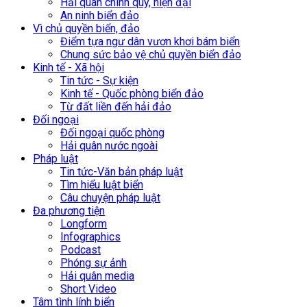
Hải quân chính quy, hiện đại
An ninh biển đảo
Vì chủ quyền biển, đảo
Điểm tựa ngư dân vươn khơi bám biển
Chung sức bảo vệ chủ quyền biển đảo
Kinh tế - Xã hội
Tin tức - Sự kiện
Kinh tế - Quốc phòng biển đảo
Từ đất liền đến hải đảo
Đối ngoại
Đối ngoại quốc phòng
Hải quân nước ngoài
Pháp luật
Tin tức-Văn bản pháp luật
Tìm hiểu luật biển
Câu chuyện pháp luật
Đa phương tiện
Longform
Infographics
Podcast
Phóng sự ảnh
Hải quân media
Short Video
Tâm tình lính biển