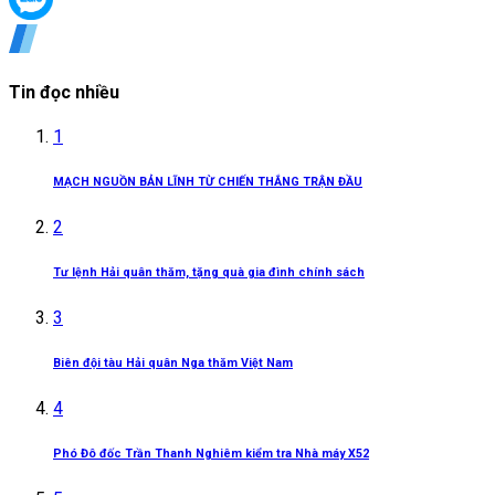
Tin đọc nhiều
1
MẠCH NGUỒN BẢN LĨNH TỪ CHIẾN THẮNG TRẬN ĐẦU
2
Tư lệnh Hải quân thăm, tặng quà gia đình chính sách
3
Biên đội tàu Hải quân Nga thăm Việt Nam
4
Phó Đô đốc Trần Thanh Nghiêm kiểm tra Nhà máy X52