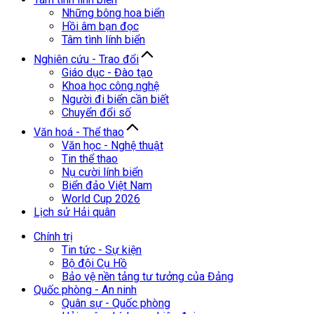
Những bông hoa biển
Hồi âm bạn đọc
Tâm tình lính biển
Nghiên cứu - Trao đổi
Giáo dục - Đào tạo
Khoa học công nghệ
Người đi biển cần biết
Chuyển đổi số
Văn hoá - Thể thao
Văn học - Nghệ thuật
Tin thể thao
Nụ cười lính biển
Biển đảo Việt Nam
World Cup 2026
Lịch sử Hải quân
Chính trị
Tin tức - Sự kiện
Bộ đội Cụ Hồ
Bảo vệ nền tảng tư tưởng của Đảng
Quốc phòng - An ninh
Quân sự - Quốc phòng