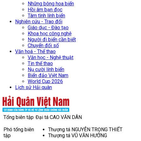
Những bông hoa biển
Hồi âm bạn đọc
Tâm tình lính biển
Nghiên cứu - Trao đổi
Giáo dục - Đào tạo
Khoa học công nghệ
Người đi biển cần biết
Chuyển đổi số
Văn hoá - Thể thao
Văn học - Nghệ thuật
Tin thể thao
Nụ cười lính biển
Biển đảo Việt Nam
World Cup 2026
Lịch sử Hải quân
Tổng biên tập
Đại tá CAO VĂN DÂN
Phó tổng biên
Thượng tá NGUYỄN TRỌNG THIẾT
tập
Thượng tá VŨ VĂN HƯỞNG