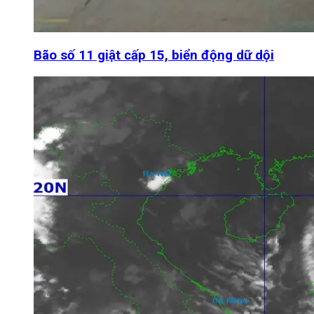
Bão số 11 giật cấp 15, biển động dữ dội