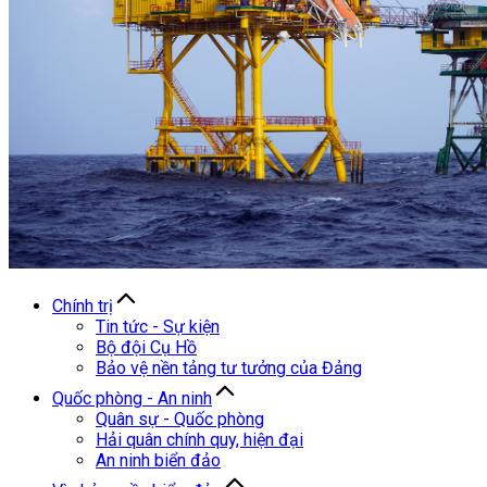
Chính trị
Tin tức - Sự kiện
Bộ đội Cụ Hồ
Bảo vệ nền tảng tư tưởng của Đảng
Quốc phòng - An ninh
Quân sự - Quốc phòng
Hải quân chính quy, hiện đại
An ninh biển đảo