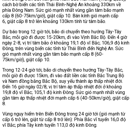
cách bờ biển các tỉnh Thái Bình-Nghệ An khoảng 330km về
phía Đông Nam. Sức gió mạnh nhất vùng gần tâm bão mạnh
cấp 8 (60-75km/giờ), giật cấp 10. Bán kính gió mạnh cấp
6, giật cấp 8 trở lên khoảng 130km tính từ tâm bão.
Dự báo trong 12 giờ tới, bão di chuyển theo hướng Tây-Tây
Bắc, mỗi giờ đi được 15-20km, đi vào Vịnh Bắc Bộ. Đến 4 giờ
ngày 2-8, vị trí tâm bão ở khoảng 19,1 độ vĩ Bắc; 106,9 độ kinh
Đông, trên vùng biển các tỉnh từ Thái Bình đến Nghệ An. Sức
gió mạnh nhất vùng gần tâm bão mạnh cấp 8 (60-
75km/giờ), giật cấp 10.
Trong 12-24 giờ tới, bão di chuyển theo hướng Tây-Tây Bắc,
mỗi giờ đi được 15km, đi vào đất liền các tỉnh Bắc Trung Bộ
và Nam đồng bằng Bắc Bộ, suy yếu thành áp thấp nhiệt đới.
Đến 16 giờ ngày 02/8, vị trí tâm áp thấp nhiệt đới ở khoảng
19,8 độ vĩ Bắc; 105,1 độ kinh Đông. Sức gió mạnh nhất vùng
gần tâm áp thấp nhiệt đới mạnh cấp 6 (40-50km/giờ), giật cấp
8.
Vùng nguy hiểm trên Biển Đông trong 24 giờ tới (gió mạnh từ
cấp 6 trở lên, giật từ cấp 8 trở lên): Phía Bắc vĩ tuyến 16,0 độ
vĩ Bắc; phía Tây kinh tuyến 113,0 độ kinh Đông.