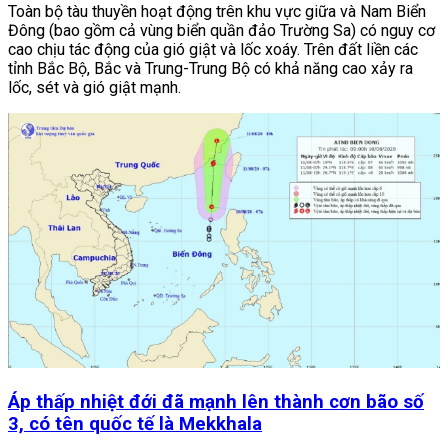
Toàn bộ tàu thuyền hoạt động trên khu vực giữa và Nam Biển
Đông (bao gồm cả vùng biển quần đảo Trường Sa) có nguy cơ
cao chịu tác động của gió giật và lốc xoáy. Trên đất liền các
tỉnh Bắc Bộ, Bắc và Trung-Trung Bộ có khả năng cao xảy ra
lốc, sét và gió giật mạnh.
Áp thấp nhiệt đới đã mạnh lên thành cơn bão số
3, có tên quốc tế là Mekkhala