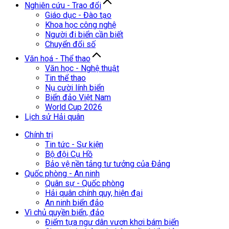
Nghiên cứu - Trao đổi
Giáo dục - Đào tạo
Khoa học công nghệ
Người đi biển cần biết
Chuyển đổi số
Văn hoá - Thể thao
Văn học - Nghệ thuật
Tin thể thao
Nụ cười lính biển
Biển đảo Việt Nam
World Cup 2026
Lịch sử Hải quân
Chính trị
Tin tức - Sự kiện
Bộ đội Cụ Hồ
Bảo vệ nền tảng tư tưởng của Đảng
Quốc phòng - An ninh
Quân sự - Quốc phòng
Hải quân chính quy, hiện đại
An ninh biển đảo
Vì chủ quyền biển, đảo
Điểm tựa ngư dân vươn khơi bám biển