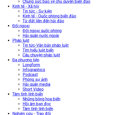
Chung sức bảo vệ chủ quyền biển đảo
Kinh tế - Xã hội
Tin tức - Sự kiện
Kinh tế - Quốc phòng biển đảo
Từ đất liền đến hải đảo
Đối ngoại
Đối ngoại quốc phòng
Hải quân nước ngoài
Pháp luật
Tin tức-Văn bản pháp luật
Tìm hiểu luật biển
Câu chuyện pháp luật
Đa phương tiện
Longform
Infographics
Podcast
Phóng sự ảnh
Hải quân media
Short Video
Tâm tình lính biển
Những bông hoa biển
Hồi âm bạn đọc
Tâm tình lính biển
Nghiên cứu - Trao đổi