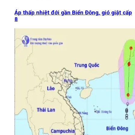
Áp thấp nhiệt đới gần Biển Đông, gió giật cấp
8