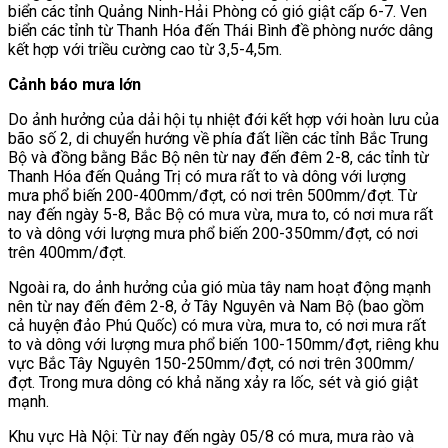
biển các tỉnh Quảng Ninh-Hải Phòng có gió giật cấp 6-7. Ven
biển các tỉnh từ Thanh Hóa đến Thái Bình đề phòng nước dâng
kết hợp với triều cường cao từ 3,5-4,5m.
Cảnh báo mưa lớn
Do ảnh hưởng của dải hội tụ nhiệt đới kết hợp với hoàn lưu của
bão số 2, di chuyển hướng về phía đất liền các tỉnh Bắc Trung
Bộ và đồng bằng Bắc Bộ nên từ nay đến đêm 2-8, các tỉnh từ
Thanh Hóa đến Quảng Trị có mưa rất to và dông với lượng
mưa phổ biến 200-400mm/đợt, có nơi trên 500mm/đợt. Từ
nay đến ngày 5-8, Bắc Bộ có mưa vừa, mưa to, có nơi mưa rất
to và dông với lượng mưa phổ biến 200-350mm/đợt, có nơi
trên 400mm/đợt.
Ngoài ra, do ảnh hưởng của gió mùa tây nam hoạt động mạnh
nên từ nay đến đêm 2-8, ở Tây Nguyên và Nam Bộ (bao gồm
cả huyện đảo Phú Quốc) có mưa vừa, mưa to, có nơi mưa rất
to và dông với lượng mưa phổ biến 100-150mm/đợt, riêng khu
vực Bắc Tây Nguyên 150-250mm/đợt, có nơi trên 300mm/
đợt. Trong mưa dông có khả năng xảy ra lốc, sét và gió giật
mạnh.
Khu vực Hà Nội: Từ nay đến ngày 05/8 có mưa, mưa rào và