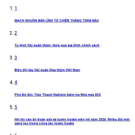
1
MẠCH NGUỒN BẢN LĨNH TỪ CHIẾN THẮNG TRẬN ĐẦU
2
Tư lệnh Hải quân thăm, tặng quà gia đình chính sách
3
Biên đội tàu Hải quân Nga thăm Việt Nam
4
Phó Đô đốc Trần Thanh Nghiêm kiểm tra Nhà máy X52
5
Hội thi cán bộ đoàn giỏi và tuyên truyền viên trẻ năm 2026: Nhiều đổi mới,
sáng tạo trong công tác tuyên truyền