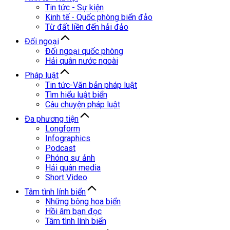
Tin tức - Sự kiện
Kinh tế - Quốc phòng biển đảo
Từ đất liền đến hải đảo
Đối ngoại
Đối ngoại quốc phòng
Hải quân nước ngoài
Pháp luật
Tin tức-Văn bản pháp luật
Tìm hiểu luật biển
Câu chuyện pháp luật
Đa phương tiện
Longform
Infographics
Podcast
Phóng sự ảnh
Hải quân media
Short Video
Tâm tình lính biển
Những bông hoa biển
Hồi âm bạn đọc
Tâm tình lính biển