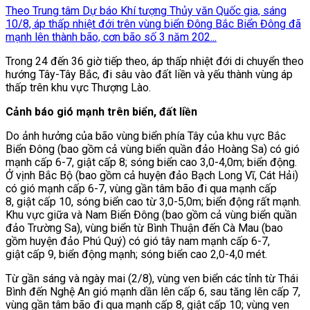
Theo Trung tâm Dự báo Khí tượng Thủy văn Quốc gia, sáng
10/8, áp thấp nhiệt đới trên vùng biển Đông Bắc Biển Đông đã
mạnh lên thành bão, cơn bão số 3 năm 202...
Trong 24 đến 36 giờ tiếp theo, áp thấp nhiệt đới di chuyển theo
hướng Tây-Tây Bắc, đi sâu vào đất liền và yếu thành vùng áp
thấp trên khu vực Thượng Lào.
Cảnh báo gió mạnh trên biển, đất liền
Do ảnh hưởng của bão vùng biển phía Tây của khu vực Bắc
Biển Đông (bao gồm cả vùng biển quần đảo Hoàng Sa) có gió
mạnh cấp 6-7, giật cấp 8; sóng biển cao 3,0-4,0m; biển động.
Ở vịnh Bắc Bộ (bao gồm cả huyện đảo Bạch Long Vĩ, Cát Hải)
có gió mạnh cấp 6-7, vùng gần tâm bão đi qua mạnh cấp
8, giật cấp 10, sóng biển cao từ 3,0-5,0m; biển động rất mạnh.
Khu vực giữa và Nam Biển Đông (bao gồm cả vùng biển quần
đảo Trường Sa), vùng biển từ Bình Thuận đến Cà Mau (bao
gồm huyện đảo Phú Quý) có gió tây nam mạnh cấp 6-7,
giật cấp 9, biển động mạnh; sóng biển cao 2,0-4,0 mét.
Từ gần sáng và ngày mai (2/8), vùng ven biển các tỉnh từ Thái
Bình đến Nghệ An gió mạnh dần lên cấp 6, sau tăng lên cấp 7,
vùng gần tâm bão đi qua mạnh cấp 8, giật cấp 10; vùng ven