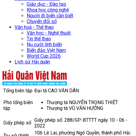
Giáo dục - Đào tạo
Khoa học công nghệ
Người đi biển cần biết
Chuyển đổi số
Văn hoá - Thể thao
Văn học - Nghệ thuật
Tin thể thao
Nụ cười lính biển
Biển đảo Việt Nam
World Cup 2026
Lịch sử Hải quân
Tổng biên tập
Đại tá CAO VĂN DÂN
Phó tổng biên
Thượng tá NGUYỄN TRỌNG THIẾT
tập
Thượng tá VŨ VĂN HƯỞNG
Giấy phép số: 288/GP-BTTTT ngày 10 - 06 -
Giấy phép số
2022
106 Lê Lai, phường Ngô Quyền, thành phố Hải
Trụ sở chính