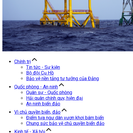
Chính trị
Tin tức - Sự kiện
Bộ đội Cụ Hồ
Bảo vệ nền tảng tư tưởng của Đảng
Quốc phòng - An ninh
Quân sự - Quốc phòng
Hải quân chính quy, hiện đại
An ninh biển đảo
Vì chủ quyền biển, đảo
Điểm tựa ngư dân vươn khơi bám biển
Chung sức bảo vệ chủ quyền biển đảo
Kinh tế - Xã hội