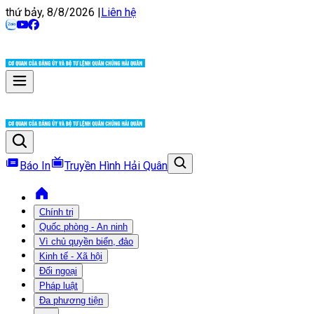
thứ bảy, 8/8/2026
|
Liên hệ
Báo In
Truyền Hình Hải Quân
Chính trị
Quốc phòng - An ninh
Vì chủ quyền biển, đảo
Kinh tế - Xã hội
Đối ngoại
Pháp luật
Đa phương tiện