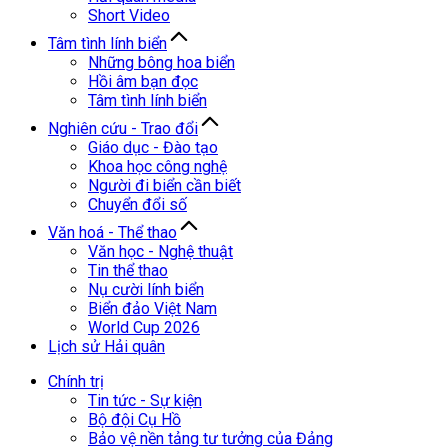
Short Video
Tâm tình lính biển
Những bông hoa biển
Hồi âm bạn đọc
Tâm tình lính biển
Nghiên cứu - Trao đổi
Giáo dục - Đào tạo
Khoa học công nghệ
Người đi biển cần biết
Chuyển đổi số
Văn hoá - Thể thao
Văn học - Nghệ thuật
Tin thể thao
Nụ cười lính biển
Biển đảo Việt Nam
World Cup 2026
Lịch sử Hải quân
Chính trị
Tin tức - Sự kiện
Bộ đội Cụ Hồ
Bảo vệ nền tảng tư tưởng của Đảng