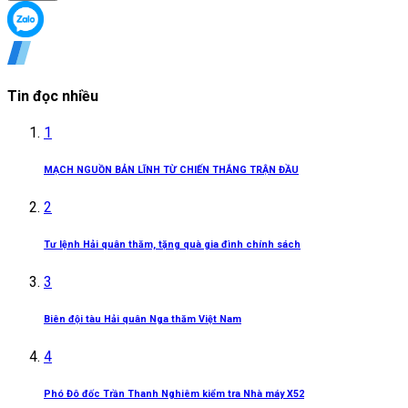
Tin đọc nhiều
1
MẠCH NGUỒN BẢN LĨNH TỪ CHIẾN THẮNG TRẬN ĐẦU
2
Tư lệnh Hải quân thăm, tặng quà gia đình chính sách
3
Biên đội tàu Hải quân Nga thăm Việt Nam
4
Phó Đô đốc Trần Thanh Nghiêm kiểm tra Nhà máy X52