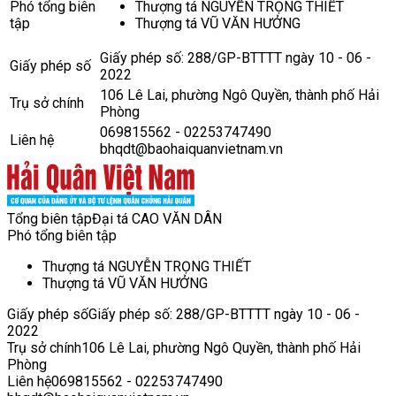
Phó tổng biên
Thượng tá NGUYỄN TRỌNG THIẾT
tập
Thượng tá VŨ VĂN HƯỞNG
Giấy phép số: 288/GP-BTTTT ngày 10 - 06 -
Giấy phép số
2022
106 Lê Lai, phường Ngô Quyền, thành phố Hải
Trụ sở chính
Phòng
069815562 - 02253747490
Liên hệ
bhqdt@baohaiquanvietnam.vn
Tổng biên tập
Đại tá CAO VĂN DÂN
Phó tổng biên tập
Thượng tá NGUYỄN TRỌNG THIẾT
Thượng tá VŨ VĂN HƯỞNG
Giấy phép số
Giấy phép số: 288/GP-BTTTT ngày 10 - 06 -
2022
Trụ sở chính
106 Lê Lai, phường Ngô Quyền, thành phố Hải
Phòng
Liên hệ
069815562 - 02253747490