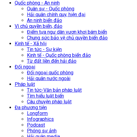
Quốc phòng - An ninh
Quân sự - Quốc phòng
Hải quân chính quy, hiện đại
An ninh biển đảo
Vì chủ quyền biển, đảo
Điểm tựa ngư dân vươn khơi bám biển
Chung sức bảo vệ chủ quyền biển đảo
Kinh tế - Xã hội
Tin tức - Sự kiện
Kinh tế - Quốc phòng biển đảo
Từ đất liền đến hải đảo
Đối ngoại
Đối ngoại quốc phòng
Hải quân nước ngoài
Pháp luật
Tin tức-Văn bản pháp luật
Tìm hiểu luật biển
Câu chuyện pháp luật
Đa phương tiện
Longform
Infographics
Podcast
Phóng sự ảnh
Hải quân media