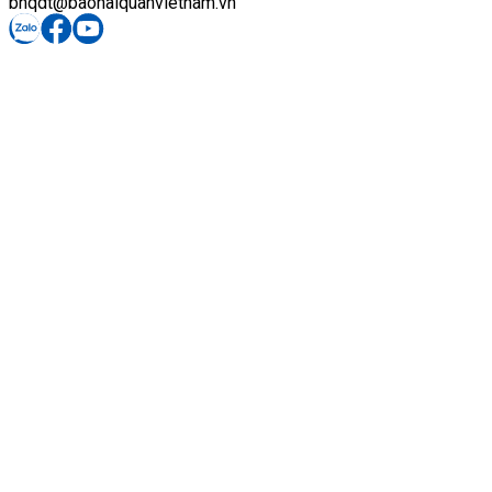
bhqdt@baohaiquanvietnam.vn