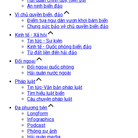
Hải quân chính quy, hiện đại
An ninh biển đảo
Vì chủ quyền biển, đảo
Điểm tựa ngư dân vươn khơi bám biển
Chung sức bảo vệ chủ quyền biển đảo
Kinh tế - Xã hội
Tin tức - Sự kiện
Kinh tế - Quốc phòng biển đảo
Từ đất liền đến hải đảo
Đối ngoại
Đối ngoại quốc phòng
Hải quân nước ngoài
Pháp luật
Tin tức-Văn bản pháp luật
Tìm hiểu luật biển
Câu chuyện pháp luật
Đa phương tiện
Longform
Infographics
Podcast
Phóng sự ảnh
Hải quân media