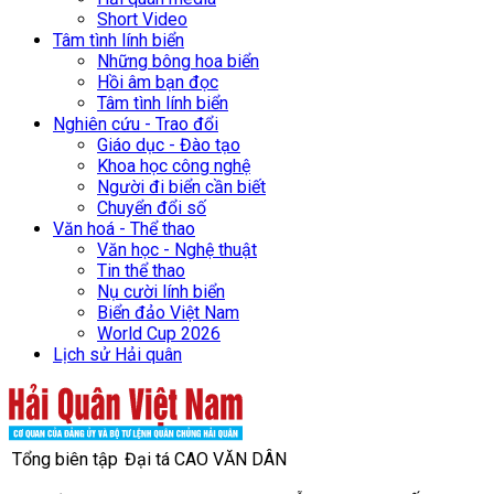
Short Video
Tâm tình lính biển
Những bông hoa biển
Hồi âm bạn đọc
Tâm tình lính biển
Nghiên cứu - Trao đổi
Giáo dục - Đào tạo
Khoa học công nghệ
Người đi biển cần biết
Chuyển đổi số
Văn hoá - Thể thao
Văn học - Nghệ thuật
Tin thể thao
Nụ cười lính biển
Biển đảo Việt Nam
World Cup 2026
Lịch sử Hải quân
Tổng biên tập
Đại tá CAO VĂN DÂN