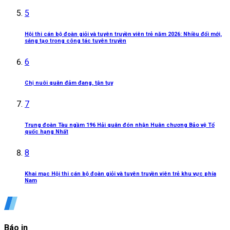
5
Hội thi cán bộ đoàn giỏi và tuyên truyền viên trẻ năm 2026: Nhiều đổi mới,
sáng tạo trong công tác tuyên truyền
6
Chị nuôi quân đảm đang, tận tụy
7
Trung đoàn Tàu ngầm 196 Hải quân đón nhận Huân chương Bảo vệ Tổ
quốc hạng Nhất
8
Khai mạc Hội thi cán bộ đoàn giỏi và tuyên truyền viên trẻ khu vực phía
Nam
Báo in