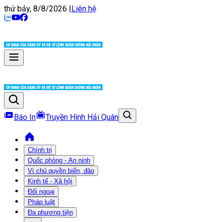
thứ bảy, 8/8/2026
|
Liên hệ
Báo In
Truyền Hình Hải Quân
Chính trị
Quốc phòng - An ninh
Vì chủ quyền biển, đảo
Kinh tế - Xã hội
Đối ngoại
Pháp luật
Đa phương tiện