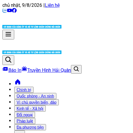
chủ nhật, 9/8/2026
|
Liên hệ
Báo In
Truyền Hình Hải Quân
Chính trị
Quốc phòng - An ninh
Vì chủ quyền biển, đảo
Kinh tế - Xã hội
Đối ngoại
Pháp luật
Đa phương tiện