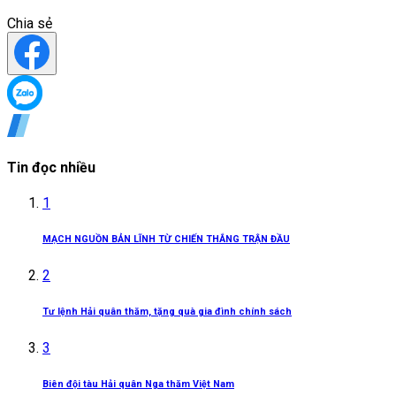
Chia sẻ
Tin đọc nhiều
1
MẠCH NGUỒN BẢN LĨNH TỪ CHIẾN THẮNG TRẬN ĐẦU
2
Tư lệnh Hải quân thăm, tặng quà gia đình chính sách
3
Biên đội tàu Hải quân Nga thăm Việt Nam