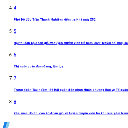
4
Phó Đô đốc Trần Thanh Nghiêm kiểm tra Nhà máy X52
5
Hội thi cán bộ đoàn giỏi và tuyên truyền viên trẻ năm 2026: Nhiều đổi mới, 
6
Chị nuôi quân đảm đang, tận tụy
7
Trung đoàn Tàu ngầm 196 Hải quân đón nhận Huân chương Bảo vệ Tổ quốc
8
Khai mạc Hội thi cán bộ đoàn giỏi và tuyên truyền viên trẻ khu vực phía Nam