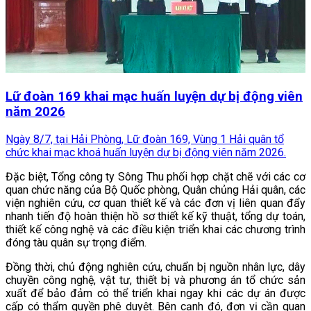
Lữ đoàn 169 khai mạc huấn luyện dự bị động viên
năm 2026
Ngày 8/7, tại Hải Phòng, Lữ đoàn 169, Vùng 1 Hải quân tổ
chức khai mạc khoá huấn luyện dự bị động viên năm 2026.
Đặc biệt, Tổng công ty Sông Thu phối hợp chặt chẽ với các cơ
quan chức năng của Bộ Quốc phòng, Quân chủng Hải quân, các
viện nghiên cứu, cơ quan thiết kế và các đơn vị liên quan đẩy
nhanh tiến độ hoàn thiện hồ sơ thiết kế kỹ thuật, tổng dự toán,
thiết kế công nghệ và các điều kiện triển khai các chương trình
đóng tàu quân sự trọng điểm.
Đồng thời, chủ động nghiên cứu, chuẩn bị nguồn nhân lực, dây
chuyền công nghệ, vật tư, thiết bị và phương án tổ chức sản
xuất để bảo đảm có thể triển khai ngay khi các dự án được
cấp có thẩm quyền phê duyệt. Bên cạnh đó, đơn vị cần quan