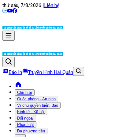
thứ sáu, 7/8/2026
|
Liên hệ
Báo In
Truyền Hình Hải Quân
Chính trị
Quốc phòng - An ninh
Vì chủ quyền biển, đảo
Kinh tế - Xã hội
Đối ngoại
Pháp luật
Đa phương tiện