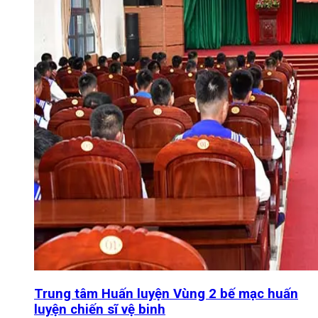
Trung tâm Huấn luyện Vùng 2 bế mạc huấn
luyện chiến sĩ vệ binh