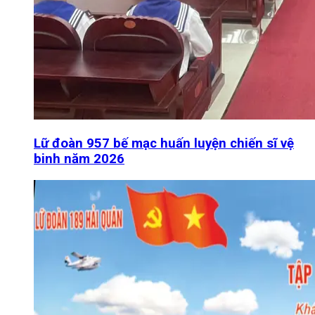
Lữ đoàn 957 bế mạc huấn luyện chiến sĩ vệ
binh năm 2026