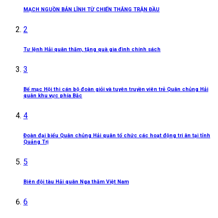
MẠCH NGUỒN BẢN LĨNH TỪ CHIẾN THẮNG TRẬN ĐẦU
2
Tư lệnh Hải quân thăm, tặng quà gia đình chính sách
3
Bế mạc Hội thi cán bộ đoàn giỏi và tuyên truyền viên trẻ Quân chủng Hải
quân khu vực phía Bắc
4
Đoàn đại biểu Quân chủng Hải quân tổ chức các hoạt động tri ân tại tỉnh
Quảng Trị
5
Biên đội tàu Hải quân Nga thăm Việt Nam
6