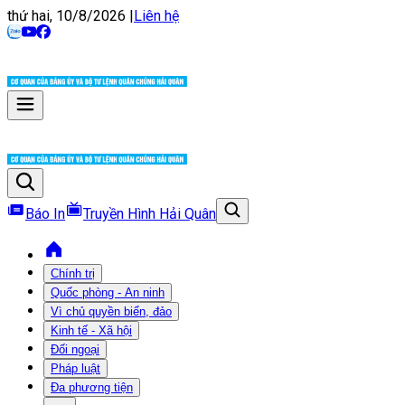
thứ hai, 10/8/2026
|
Liên hệ
Báo In
Truyền Hình Hải Quân
Chính trị
Quốc phòng - An ninh
Vì chủ quyền biển, đảo
Kinh tế - Xã hội
Đối ngoại
Pháp luật
Đa phương tiện